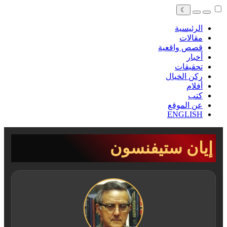
☾
الرئيسية
مقالات
قصص واقعية
أخبار
تحقيقات
ركن الخيال
أفلام
كتب
عن الموقع
ENGLISH
إيان ستيفنسون