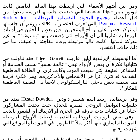
ومن بين أشهر الأسماء التي ارتبطت بهذا العالم الغامض كانت
ليونورا بايبر Leonora Piper التي خضعت جلساتها لدراسة مطولة من
قبل أعضاء
مجتمع البحوث النفسانية البريطانية Society for
Psychical Research
التي تعرف اختصاراً بـ SPR ، ورغم أن جلساتها
لم تركز حصراً على أرواح المنتحرين، فإن بعض الباحثين في أدبيات
الروحانية أشاروا إلى أن الأرواح التي وُصفت بأنها "مشوشة" أو "غير
مدركة لموتها" كانت غالباً مرتبطة بوفاة مفاجئة أو عنيفة، بما في
ذلك حالات الانتحار.
أما الوسيطة الإيرلندية إيلين غاريت Eileen Garrett فقد تناولت في
كتاباتها فكرة أن بعض الأرواح تبقى "عالقة نفسياً" بسبب الصدمة أو
المشاعر العنيفة التي سبقت الموت وكانت ترى أن الطاقة العاطفية
الشديدة قد تترك أثراً في الأشخاص والأماكن معاً وهي فكرة قريبة
مما يسميه بعض باحثي الباراسيكولوجي لاحقاً بـ "البصمة العاطفية
للمكان".
وفي بريطانيا، ارتبط اسم هيستر داودين Hester Dowden بعدد من
جلسات التواصل الروحي المثيرة للجدل، حيث تحدث المشاركون
أحياناً عن كيانات بدت غارقة في الحزن أو الارتباك أو الشعور بالذنب
، وفي بعض الروايات الروحانية القديمة، وُصفت الأرواح المرتبطة
بالموت المأساوي بأنها أكثر ميلاً "للظهور" في البيوت أو المواقع التي
شهدت وفاتها.
وبصرف النظر عن صحة هذه الادعاءات، فإن اللافت أن فكرة