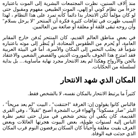
منذ آلاف السنين، نظرت المجتمعات البشرية إلى الموت باعتباره
جزءاً من نظام كوني أو إلهي، الموت الطبيعي مفهوم ومقبول حتى
لو كان مؤلماً لكن الانتحار بدا دائماً كأنه تمرد على هذا النظام ، لهذا
السبب ظهرت في ثقافات كثيرة فكرة أن المنتحر "لا يرحل بسلام"
وأن روحه تبقى قلقة أو معلقة أو ضائعة بين العالمين.
في بعض مناطق العالم القديم، كان المنتحر يُدفن خارج المقابر
العامة، أو يُحرم من الطقوس المعتادة، أو يُنظر إلى موته باعتباره
شؤماً قد يجلب النحس إلى المكان والأسرة، أما في البيئة العربية
فقد امتزج هذا الخوف بالموروث الديني والقصص الشعبي والاعتقاد
بالجن والأرواح وهكذا لم يعد الانتحار مجرد نهاية مأساوية… بل بداية
لسلسلة من الحكايات.
المكان الذي شهد الانتحار
كثيراً ما يرتبط الانتحار بالمكان نفسه، لا بالشخص فقط.
فالناس كانوا يقولون إن: الغرفة "اختنقت" ، البيت "لم يعد مريحاً" ،
البئر "صار مسكوناً" والهواء قرب الشجرة أصبح "ثقيلاً" ، وفي القرى
القديمة، كان يكفي أن ينتحر شخص في منزل حتى تتغير نظرة
الناس إليه لسنوات طويلة، بعض البيوت هجرتها العائلات وبعض
الغرف بقيت مغلقة وأحياناً كان السكان يرفضون النوم قرب المكان
الذي حدثت فيه الوفاة.