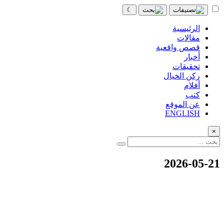
☾
الرئيسية
مقالات
قصص واقعية
أخبار
تحقيقات
ركن الخيال
أفلام
كتب
عن الموقع
ENGLISH
×
2026-05-21