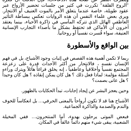
"الروح القلقة" تكررت في كثير من جلسات تحضير الأرواح عبر
عقود طويلة، خاصة عندما يتعلق الأمر بالموت العنيف أو الانتحار.
ويرى بعض علماء النفس أن هذه الروايات تعكس ببساطة التأثير
العاطفي الهائل الذي تتركه المآسي في ذاكرة الأحياء، بينما يعتقد
آخرون أن الأماكن قد تحتفظ بشكل ما بأصداء التجارب الإنسانية
العنيفة، سواء فُسرت نفسياً أو روحانياً.
بين الواقع والأسطورة
ربما لا تكمن أهمية هذه القصص في إثبات وجود الأشباح، بل في فهم
الإنسان نفسه ، فالانتحار من أكثر الأحداث قدرة على زعزعة
المجتمع نفسياً وأخلاقياً وعاطفياً ، إنه يخلق فراغاً هائلاً ويترك وراءه
أسئلة مؤلمة: لماذا فعل ذلك ؟ هل كان يمكن إنقاذه ؟ هل كان وحيداً
؟ هل عانى بصمت؟
وحين يعجز البشر عن إيجاد إجابات، تبدأ الحكايات بالظهور.
الأشباح هنا قد لا تكون أرواحاً بالمعنى الحرفي… بل انعكاساً للخوف
والندم والصدمة والذاكرة الجماعية.
فبعض الموتى يرحلون بهدوء، أما المنتحرون… ففي المخيلة
الشعبية، يبقى شيء منهم دائماً عالقاً في المكان.