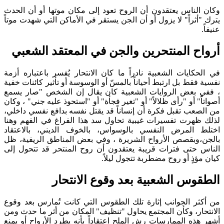
وكان الناس يعتقدون أن الروح تعود إلى مكان موتها أو أن الحدث
يترك "أثراً" لا يزول أو أن الجن يستقر في الأماكن التي شهدت موتاً
عنيفاً.
أرواح المنتحرين والجن في المعتقد الشعبي
في الحكايات الشعبية نادراً ما كان الانتحار يُفسر باعتباره أزمة
نفسية فقط بل ارتبط أحياناً بالمسّ أو الوسوسة أو تأثير كائنات خفية
، ففي بعض الروايات الشعبية كان يقال إن الشخص "صار يسمع
أصواتاً" أو "رأى ظلالاً" أو "تغير فجأة" أو "استحوذ عليه جني" ، وكان
من الصعب تقبل فكرة أن إنساناً قد يقتل نفسه بدافع نفسي داخلي،
لذلك ظهرت تفسيرات غيبية تحاول سد هذا الفراغ في الفهم وهنا
اختلط المرض النفسي بالوسواس، بالخوف الديني، بالاعتقاد
بالجن،وبقصص الأرواح الشريرة ، وفي بعض المناطق الريفية، ظل
الناس حتى فترات قريبة يعتقدون أن روح المنتحر قد تتحول إلى
كيان مؤذٍ أو روح مضطربة تتجول ليلاً.
الطقوس الشعبية بعد وقوع الانتحار
من أكثر الجوانب إثارة تلك الطقوس التي كانت تُمارس بعد وقوع
الانتحار، وكأن المجتمع يحاول "تنظيف" المكان من أثر ما حدث ومن
أشهر هذه الممارسات رش الملح اعتقاداً بأنه يطرد الأرواح أو يمنع