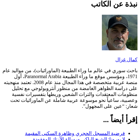
نبذة عن الكاتب
كمال غزال
باحث سوري في عالم ما وراء الطبيعة (الماورائيات)، من مواليد عام
1971، ومؤسس موقع ما وراء الطبيعة Paranormal Arabia، أول
منصة عربية متخصصة في هذا المجال منذ عام 2008. تعتمد منهجيته
على دراسة الظواهر الغامضة من منظور أنثروبولوجي مع تحليل
منظومات المعتقدات والتراث الشعبي وربطها بتفسيرات نفسية
وعصبية، ساعياً نحو موسوعة عربية شاملة عن الماورائيات تحت
شعار: “عين على المجهول”.
إقرأ أيضاً ...
فرضية المسجل الحجري وظاهرة السكنى المقيمة
لا يورونا: الشبح الباكي ورسالة الأزتك المفقودة