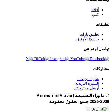
أفلام
كتب
تطبيقات
تطبيق بارابيا
حاسبة الأوفاق
تواصل اجتماعي
مشاركات
شارك تجربتك
النشرة البريدية
أرسل مقترحاتك
©
ما وراء الـطـبـيعـة | Paranormal Arabia
2026-2008 جـميع الحقـوق محفـوظة