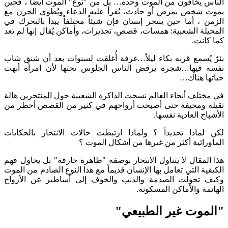
الناس يخافون من الموت وحده… بل من "نوع" الموت أيضاً ، فحين
يموت شخص بمرض أو حادث، يُقرأ عليه الدعاء ويُطوى الحزن مع
الزمن ، أما حين ينتحر إنسان فإن شيئاً مختلفاً يبدأ بالتحرك في
المخيلة الشعبية: همسات، قصص، تحذيرات، وأماكن يُقال إنها لم تعد
كما كانت.
بئرٌ يُسمع قربه بكاء ليلاً…غرفة أُغلقت لسنوات بعد أن شنق شاب
نفسه فيها…شجرة يرفض الناس الجلوس تحتها لأن امرأة أنهت
حياتها هناك…
في مختلف أنحاء العالم نسجت الذاكرة الشعبية حول المنتحرين هالة
ثقيلة ومخيفة حتى أصبحت أرواحهم في كثير من القصص أخطر من
الأشباح العادية نفسها.
لكن لماذا تحديداً ؟ ولماذا ارتبطت حالات الانتحار بالحكايات
الماورائية أكثر من غيرها من أشكال الموت ؟
هذا المقال لا يتناول الانتحار بوصفه "ظاهرة خارقة" بل يحاول فهم
الكيفية التي تعامل بها الإنسان قديماً مع هذا النوع الصادم من الموت
وكيف تحولت الصدمة والذنب والخوف إلى أساطير عن الأرواح
الهائمة والأماكن المسكونة.
"الموت غير الطبيعي"