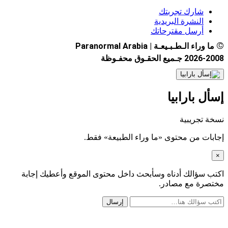
شارك تجربتك
النشرة البريدية
أرسل مقترحاتك
الـطـبـيعـة | Paranormal Arabia
الحقـوق محفـوظة
بارابيا
جريبية
 من محتوى «ما وراء الطبيعة» فقط.
ؤالك أدناه وسأبحث داخل محتوى الموقع وأعطيك إجابة
ة مع مصادر.
إرسال