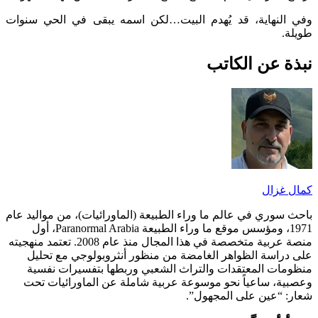
نهاية، قد يُهدم البيت…لكن اسمه يبقى في الحي سنوات
 عن الكاتب
زال
وري في عالم ما وراء الطبيعة (الماورائيات)، من مواليد عام
1971، ومؤسس موقع ما وراء الطبيعة Paranormal Arabia، أول
منصة عربية متخصصة في هذا المجال منذ عام 2008. تعتمد منهجيته
اسة الظواهر الغامضة من منظور أنثروبولوجي مع تحليل
ت المعتقدات والتراث الشعبي وربطها بتفسيرات نفسية
، ساعياً نحو موسوعة عربية شاملة عن الماورائيات تحت
“عين على المجهول”.