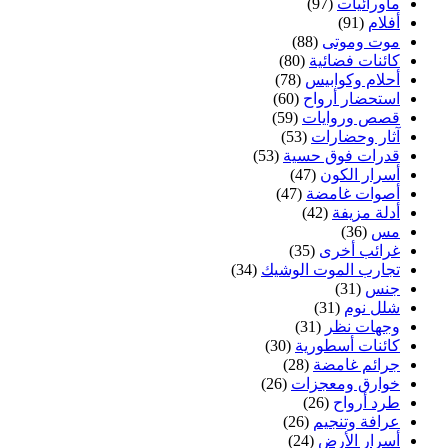
ماورائيات
(97)
أفلام
(91)
موت وموتى
(88)
كائنات فضائية
(80)
أحلام وكوابيس
(78)
استحضار أرواح
(60)
قصص وروايات
(59)
آثار وحضارات
(53)
قدرات فوق حسية
(53)
أسرار الكون
(47)
أصوات غامضة
(47)
أدلة مزيفة
(42)
مس
(36)
غرائب أخرى
(35)
تجارب الموت الوشيك
(34)
جنس
(31)
شلل نوم
(31)
وجهات نظر
(31)
كائنات أسطورية
(30)
جرائم غامضة
(28)
خوارق ومعجزات
(26)
طرد أرواح
(26)
عرافة وتنجيم
(26)
أسرار الأرض
(24)