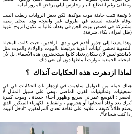
 رغم انقطاع التيار وحارس ليلي يرفض المرور أمامه.
قة تثبت حادثة موت مؤكدة، لكن بعض الروايات ربطت البيت
 غامضة لسيدة في ظروف غير واضحة وهنا تتجلى سمة
 في قصص بيوت الجن في بغداد: غالباً ما تكون الروح أنثوية
رأة ، بكاء، شرفة).
عيدنا إلى جذور أقدم في وادي الرافدين، حيث كانت المخيلة
ة تخشى كيانات أنثوية مرتبطة بالبيوت والولادة والموت مثل
و ليس لأن سكان بغداد كانوا يستحضرون هذه الأسماء، بل لأن
ة الجمعية تتوارث أنماطها دون أن تعي ذلك.
ا ازدهرت هذه الحكايات آنذاك ؟
ملة من العوامل ساهمت في ازدهار تلك الحكايات في في
ات وثمانينيات القرن الماضي ،وهي على سبيل المثال لا
: التوسع عمراني سريع وظهور أحياء جديدة ، وبيوت كبيرة
بعد وفاة أصحابها أو هجرتهم ، وانقطاع الكهرباء المتكرر الذي
لالاً كثيفة ، علاوة على ثقافة تحدي المراهقين: “ادخل البيت
 شجاعاً”.