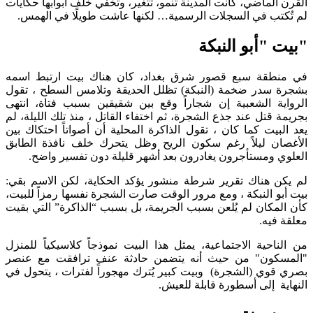
الماضي، كانت المدينة تنمو، تتغير، وتخفي خلف أبوابها حكايات
تب في السجلات الرسمية… لكنها عاشت طويلًا في الهمس.
"أبو النبكة
طقة سبع قصور شرق بغداد، كان هناك بيت ارتبط اسمه
سدر ضخمة (النبكة) تظلل الحديقة وتلامس السطح ، تقول
ة الشعبية إن شجاراً وقع بين شقيقين بسبب فتاة، انتهى
 قتل عند جذع الشجرة، ثم اختفاء القاتل ، منذ تلك الليلة، لم
بيت كما كان ، تقول الذاكرة المحلية أن أصواتاً احتكاك بين
ن ليلاً رغم سكون الريح وظل يتحرك خلف نافذة الطابق
 ومستأجرون يغادرون بعد أشهر قليلة دون تفسير واضح.
 هناك تقرير شرطة منشور يؤكد الحكاية، لكن الاسم بقي:
و النبكة ، ومع مرور الوقت صارت الشجرة نفسها رمزاً للبيت،
مكان لم يُلعن بسبب الجريمة، بل بسبب “الذاكرة” التي بقيت
فيه.
احية الاجتماعية، يمثل هذا البيت نموذجاً كلاسيكياً للمنزل
كون" من حيث أنه يتضمن حادثة عنف ترافقت مع عنصر
وي (الشجرة) وبيت كبير يُترك مهجوراً لفترات ، يتحول في
ة إلى أسطورة قابلة للعيش.