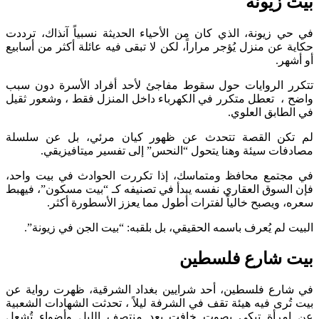
زيونة
زيونة، الذي كان من الأحياء الحديثة نسبياً آنذاك، ترددت
عن منزل يُؤجر مراراً، لكن لا تبقى فيه عائلة أكثر من أسابيع
.
الروايات حول سقوط مفاجئ لأحد أفراد الأسرة دون سبب
 تعطل متكرر في الكهرباء داخل المنزل فقط ، وشعور ثقيل
ابق العلوي.
ن القصة تتحدث عن ظهور كيان مرئي، بل عن سلسلة
ت سيئة وهنا يتحول “النحس” إلى تفسير ميتافيزيقي.
تمع محافظ ومتماسك، إذا تكررت الحوادث في بيت واحد،
سوق العقاري نفسه يبدأ في تصنيفه كـ “بيت مسكون”، فيهبط
ويصبح خالياً لفترات أطول مما يعزز الأسطورة أكثر.
لم يُعرف باسمه الحقيقي، بل بلقبه: “بيت الجن في زيونة”.
شارع فلسطين
ع فلسطين، أحد شرايين بغداد الشرقية، ظهرت رواية عن
رى فيه هيئة تقف في الشرفة ليلاً ، تحدثت الشهادات الشعبية
رأة تبكي بصوت خافت بعد منتصف الليل وأضواء تُشعل