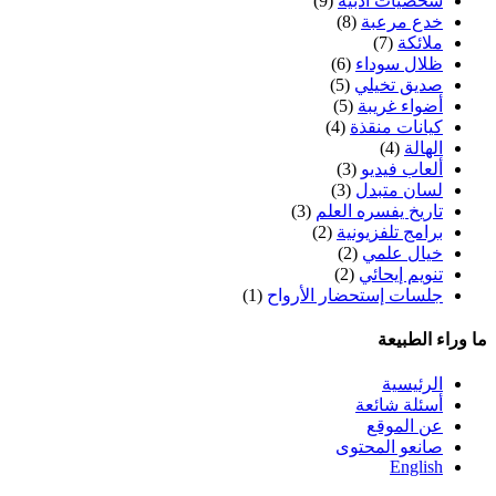
شخصيات أدبية
(9)
خدع مرعبة
(8)
ملائكة
(7)
ظلال سوداء
(6)
صديق تخيلي
(5)
أضواء غريبة
(5)
كيانات منقذة
(4)
الهالة
(4)
ألعاب فيديو
(3)
لسان متبدل
(3)
تاريخ يفسره العلم
(3)
برامج تلفزيونية
(2)
خيال علمي
(2)
تنويم إيحائي
(2)
جلسات إستحضار الأرواح
(1)
 الطبيعة
الرئيسية
أسئلة شائعة
عن الموقع
صانعو المحتوى
English