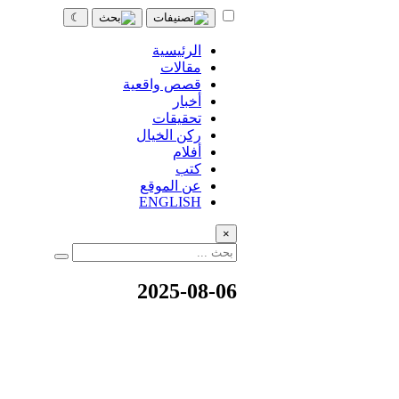
☾
الرئيسية
مقالات
قصص واقعية
أخبار
تحقيقات
ركن الخيال
أفلام
كتب
عن الموقع
ENGLISH
×
2025-08-06