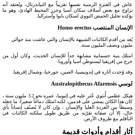
عاش في الفترة الزمنية نفسها تقريباً مع النياندرتال، ويُعتقد أنه
تزاوج مع بعض أسلاف سكان آسيا وجزر المحيط الهادئ، وهو ما
يؤكده تحليل الحمض النووي لسكان بابوا وأستراليا.
الإنسان المنتصب Homo erectus
يُعد من أقدم الكائنات الشبيهة بالإنسان والتي عاشت منذ حوالي
مليون ونصف المليون سنة.
امتلك بنية جسمانية مشابهة جداً للإنسان الحديث، وكان أول من
خرج من إفريقيا ليستوطن آسيا وأوروبا.
وقد وُجدت آثاره في إندونيسيا، الصين، جورجيا، وشمال إفريقيا.
لوسي Australopithecus Afarensis
هيكل عظمي أُنثوي عُثر عليه في إثيوبيا، عمره نحو 3.2 مليون سنة ،
كان هذا الكائن يمشي على قدمين، لكنه امتلك دماغاً صغيراً، ما جعله
وسيطاً بين القردة العليا والإنسان ، وإن كان لا يُصنّف إنساناً بأي
حال، إلا أن صفاته تقرّبه من طريق طويل سلكته الكائنات في
التأقلم مع ظروف الأرض.
آثار أقدام وأدوات قديمة