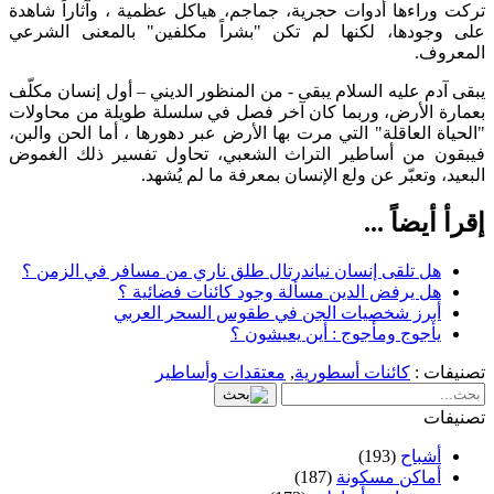
تركت وراءها أدوات حجرية، جماجم، هياكل عظمية ، وآثاراً شاهدة
على وجودها، لكنها لم تكن "بشراً مكلفين" بالمعنى الشرعي
المعروف.
يبقى آدم عليه السلام يبقى - من المنظور الديني – أول إنسان مكلّف
بعمارة الأرض، وربما كان آخر فصل في سلسلة طويلة من محاولات
"الحياة العاقلة" التي مرت بها الأرض عبر دهورها ، أما الحن والبن،
فيبقون من أساطير التراث الشعبي، تحاول تفسير ذلك الغموض
البعيد، وتعبّر عن ولع الإنسان بمعرفة ما لم يُشهد.
إقرأ أيضاً ...
هل تلقى إنسان نياندرتال طلق ناري من مسافر في الزمن ؟
هل يرفض الدين مسألة وجود كائنات فضائية ؟
أبرز شخصيات الجن في طقوس السحر العربي
يأجوج ومأجوج : أين يعيشون ؟
تصنيفات :
كائنات أسطورية
,
معتقدات وأساطير
تصنيفات
أشباح
(193)
أماكن مسكونة
(187)