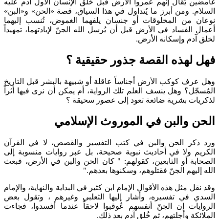
غامضين يُقال إنهم عمروا الأرض قبل خلق الإنسان الأول آدم عليه
السلام. ومن أبرز ما يُتداول في هذا السياق، قصة «الحن» و«البن»
نوعان من المخلوقات أو جنسان يلفهما الغموض، تُنسب إليهما
أعمال الفساد في الأرض قبل أن يُرسل الله الجنّ لإبادتهما، تمهيداً
لخلق آدم وإسكانه الأرض.
فهل لهذه القصة جذور حقيقية ؟
وهل عرف كوكب الأرض أجناساً عاقلة أو شبيهة بالبشر قبل التاريخ
المُسجّل؟ وهل ينسف العلم تلك الرواية، أم يمكن أن نرى فيها أثراً
لذكريات بشرية ضائعة تعود إلى عصور سحيقة ؟
الحن والبن في الموروث الإسلامي
ورد ذكر الحن والبن في كتب التفسير والقصص، لا في القرآن
الكريم ولا في أحاديث نبوية صحيحة، بل عبر روايات منسوبة إلى
الصحابة أو التابعين، كقولهم: " كان الحن والبن في الأرض، فبعث
الله إليهم الجنّ فقتلوهم، وسكنوها بعدهم."
وقد نقل مثل هذه الأقوال الإمام ابن كثير في البداية والنهاية، والإمام
السدي في تفسيره، وأشار إليها الثعلبي وغيرهم ، وتقول بعض
الروايات إن الجنّ أنفسهم عُوقبوا لاحقاً عندما أفسدوا، فجاءت
الملائكة وأجلتهم، ثم خُلق آدم بعد ذلك.