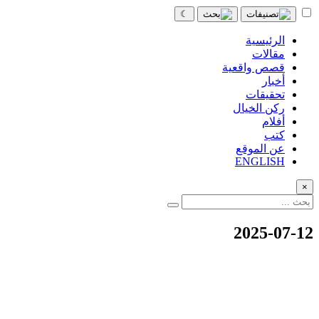
☾
الرئيسية
مقالات
قصص واقعية
أخبار
تحقيقات
ركن الخيال
أفلام
كتب
عن الموقع
ENGLISH
×
2025-07-12