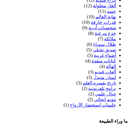
أبراج فلكية
(12)
ألغاز محلولة
(12)
حسد
(11)
نهاية العالم
(10)
قدرات خارقة
(10)
شخصيات أدبية
(9)
خدع مرعبة
(8)
ملائكة
(7)
ظلال سوداء
(6)
صديق تخيلي
(5)
أضواء غريبة
(5)
كيانات منقذة
(4)
الهالة
(4)
ألعاب فيديو
(3)
لسان متبدل
(3)
تاريخ يفسره العلم
(3)
برامج تلفزيونية
(2)
خيال علمي
(2)
تنويم إيحائي
(2)
جلسات إستحضار الأرواح
(1)
ما وراء الطبيعة