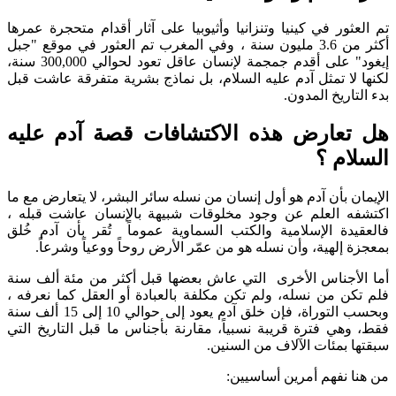
تم العثور في كينيا وتنزانيا وأثيوبيا على آثار أقدام متحجرة عمرها
أكثر من 3.6 مليون سنة ، وفي المغرب تم العثور في موقع "جبل
إيغود" على أقدم جمجمة لإنسان عاقل تعود لحوالي 300,000 سنة،
لكنها لا تمثل آدم عليه السلام، بل نماذج بشرية متفرقة عاشت قبل
بدء التاريخ المدون.
هل تعارض هذه الاكتشافات قصة آدم عليه
السلام ؟
الإيمان بأن آدم هو أول إنسان من نسله سائر البشر، لا يتعارض مع ما
اكتشفه العلم عن وجود مخلوقات شبيهة بالإنسان عاشت قبله ،
فالعقيدة الإسلامية والكتب السماوية عموماً تُقر بأن آدم خُلق
بمعجزة إلهية، وأن نسله هو من عمّر الأرض روحاً ووعياً وشرعاً.
أما الأجناس الأخرى التي عاش بعضها قبل أكثر من مئة ألف سنة
فلم تكن من نسله، ولم تكن مكلفة بالعبادة أو العقل كما نعرفه ،
وبحسب التوراة، فإن خلق آدم يعود إلى حوالي 10 إلى 15 ألف سنة
فقط، وهي فترة قريبة نسبياً، مقارنة بأجناس ما قبل التاريخ التي
سبقتها بمئات الآلاف من السنين.
من هنا نفهم أمرين أساسيين: