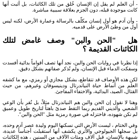
- أن العلم لم يقل إن الإنسان خُلق من تلك الكائنات، بل أثبت أنها
كانت موجودة قبله، دون الجزم بعلاقة سببية مباشرة.
- وأن آدم هو أول إنسان مكلّف بالرسالة وعمارة الأرض، لكنه ليس
أول من وطئ الأرض على قدميه.
هل "الحن والبن" وصف غامض لتلك
الكائنات القديمة ؟
إذا نظرنا في روايات الحن والبن، نجد أنها تصف أقواماً بدائية أفسدت
وسفكت الدماء قبل الإنسان، ولم تُذكر صفاتهم بشكل دقيق.
لكن هذه الأوصاف قد تتقاطع، بشكل مجازي أو رمزي، مع ما كشفه
العلم من أنماط حياة النياندرتال ودينيسوفان وغيرهم، من حيث
القتال، الصيد، البدائية، والاختفاء المفاجئ.
وهنا لا نقول إن الحن والبن هم النياندرتال مثلاً، بل نُقر بأن الوعي
الشعبي والديني القديم ربما التقط صدىً باهتاً لتاريخ طويل وعميق
لم نكن شهوده، فاختزله في صورة رمزية مثل "الحن والبن".
وفي الختام ، ليست الأرض التي نسكنها اليوم وليدة عصر آدم وحده،
بل سجلها الجيولوجي والأثري يكشف أنها استقبلت أجناساً عديدة،
شبيهة بالإنسان، قبل آلاف ومئات الآلاف من السنين ، هذه الكائنات