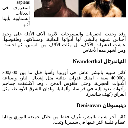
sapiens
المعروف في
الديانات
السماوية بأبينا
آدم.
وقد وجدت الحفريات والمسوحات الأثرية آلاف الأدلة على وجود
أجناس شبيهة بالبشر، لها أدواتها البدائية، ومساكنها، وطقوسها،
عاشت لعشرات الآلاف، بل مئات الآلاف من السنين، ثم اختفت.
ومن أشهر هذه الأجناس:
النياندرتال Neanderthal
كائن شبيه بالبشر عاش في أوروبا وآسيا قبل ما بين 300,000
و40,000 سنة ، امتلك قدرات بدائية مثل إشعال النار، وصناعة
الأدوات الحجرية، وحتى طقوس الدفن ، وقد اكتُشفت جماجم
وأدوات تعود إليه في فرنسا، وألمانيا، وبلدان الشرق الأوسط، مثل
العراق (كهف شانيدر).
دينيسوفان Denisovan
كائن آخر شبيه بالبشر، عُرف فقط من خلال حمضه النووي وبقايا
عظام قليلة عُثر عليها في سيبيريا وتبت.