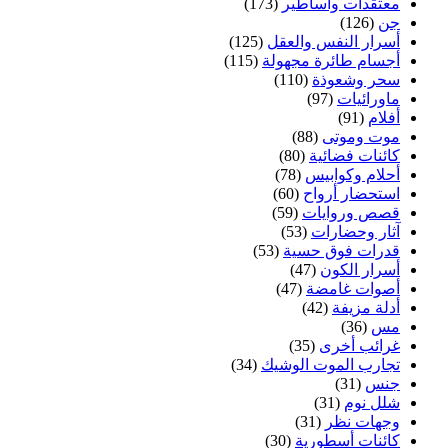
معتقدات وأساطير
(173)
جن
(126)
أسرار النفس والعقل
(125)
أجسام طائرة مجهولة
(115)
سحر وشعوذة
(110)
ماورائيات
(97)
أفلام
(91)
موت وموتى
(88)
كائنات فضائية
(80)
أحلام وكوابيس
(78)
استحضار أرواح
(60)
قصص وروايات
(59)
آثار وحضارات
(53)
قدرات فوق حسية
(53)
أسرار الكون
(47)
أصوات غامضة
(47)
أدلة مزيفة
(42)
مس
(36)
غرائب أخرى
(35)
تجارب الموت الوشيك
(34)
جنس
(31)
شلل نوم
(31)
وجهات نظر
(31)
كائنات أسطورية
(30)