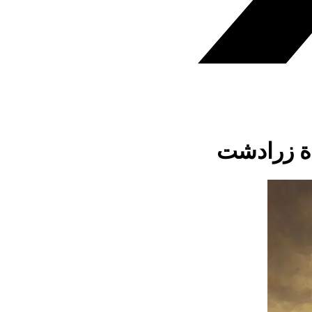
دة زرادشت