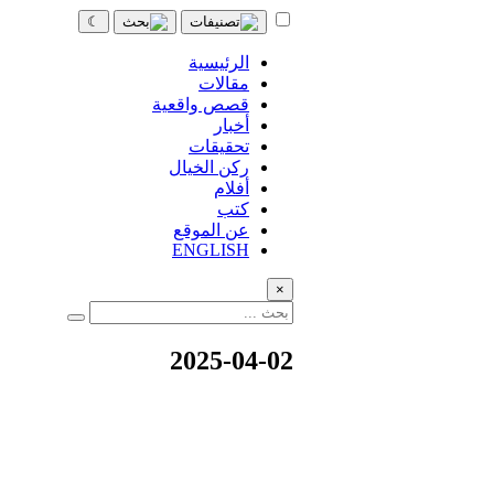
☾
الرئيسية
مقالات
قصص واقعية
أخبار
تحقيقات
ركن الخيال
أفلام
كتب
عن الموقع
ENGLISH
×
2025-04-02