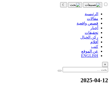
☾
الرئيسية
مقالات
قصص واقعية
أخبار
تحقيقات
ركن الخيال
أفلام
كتب
عن الموقع
ENGLISH
×
2025-04-12