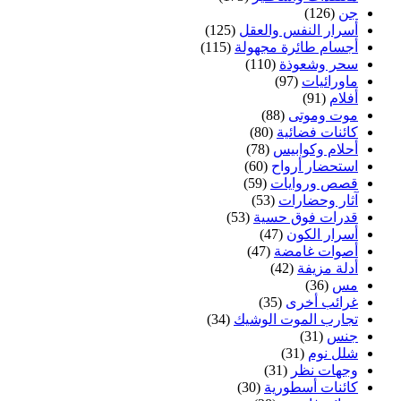
جن
(126)
أسرار النفس والعقل
(125)
أجسام طائرة مجهولة
(115)
سحر وشعوذة
(110)
ماورائيات
(97)
أفلام
(91)
موت وموتى
(88)
كائنات فضائية
(80)
أحلام وكوابيس
(78)
استحضار أرواح
(60)
قصص وروايات
(59)
آثار وحضارات
(53)
قدرات فوق حسية
(53)
أسرار الكون
(47)
أصوات غامضة
(47)
أدلة مزيفة
(42)
مس
(36)
غرائب أخرى
(35)
تجارب الموت الوشيك
(34)
جنس
(31)
شلل نوم
(31)
وجهات نظر
(31)
كائنات أسطورية
(30)