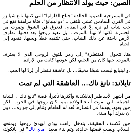
الصين: حيث يولد الانتظار من الحلم
في المسرحية الصينية الخالدة "جناح الفاوانيا" التي كتبها تانغ شيانزو
في القرن السادس عشر، نلتقي بـ "دو لينيانغ"، فتاة مراهقة تقع في
حب شاب لم تره إلا في المنام، فتغرق في الشوق وتموت من
الحسرة. لكنها لا تهنأ بالموت… بل تعود روحها بعد دفنها، تطوف
الأرض باحثة عن ذلك الشاب، حتى تلتقيه فعلاً ويحبها، فتعود إلى
الحياة.
هنا، تتحول "المنتظرة" إلى رمز للتوق الروحي الذي لا يعترف
بالموت. حبها كان من الحلم، لكن عودتها كانت من الإرادة.
دو لينيانغ ليست شبحًا مخيفًا… بل عاشقة تنتظر أن يُردّ لها الحب.
تايلاند: نانغ ناك… العاشقة التي لم تمت
من أشهر الأساطير التايلاندية وأكثرها تأثيراً، قصة "نانغ ناك"، الشابة
الجميلة التي تموت أثناء الولادة بينما كان زوجها في الحرب. لكن
حين يعود، يجدها في انتظاره، تُعد له الطعام وتنام إلى جواره… دون
أن يدرك أنها ميتة.
حين تُكشف الحقيقة، يتدخل راهب بوذي ليهدئ روحها ويمنحها
السلام. وبقيت قصتها خالدة، وتم بناء معبد "
ماي ناك
" في بانكوك،