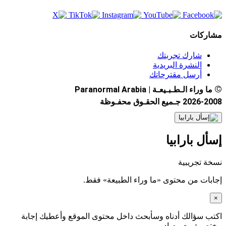
مشاركات
شارك تجربتك
النشرة البريدية
أرسل مقترحاتك
©
ما وراء الـطـبـيعـة | Paranormal Arabia
2026-2008 جـميع الحقـوق محفـوظة
إسأل بارابيا
نسخة تجريبية
إجابات من محتوى «ما وراء الطبيعة» فقط.
×
اكتب سؤالك أدناه وسأبحث داخل محتوى الموقع وأعطيك إجابة
مختصرة مع مصادر.