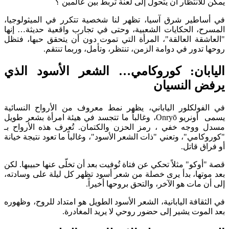
يمكن للانتظار أن يتحول إلى لعنة تربط بين عالمين ؟
في أساطير شرق آسيا، تظهر لنا شخصية تتكرر في الميثولوجيا،
المسرح، الحكايات الشعبية، وحتى في تجارب واقعية حديثة… إنها
"العاشقة العالقة"، المرأة التي تموت دون أن يتحقق حبها، فتظل
روحها تدور في دوامة الزمن، تنتظر، وتأمل، وربما تنتقم.
اليابان: كوروكامي… الشعر الأسود الذي
يرفض النسيان
في الفولكلور الياباني، يظهر نمط معروف من الأرواح النسائية
يسمى أونريو Onryō، وغالباً ما تتجسد في هيئة امرأة بشعر طويل
مسدل ووجه خفي ، رمز الحزن والكتمان. تُعرف هذه الأرواح بـ
"كوروكامي"، وتعني "ذات الشعر الأسود"، وغالباً ما تعود نتيجة خيانة
أو فراق قاتل.
قصة "أوكو" مثلاً تحكي عن فتاة تُوفيت بعد أن تخلّى عنها حبيبها. لكن
بعد موتها، بدأ يرى خصلة من شعر أسود تظهر كل ليلة على وسادته،
إلى أن مات هو الآخر، والتحق بروحها أخيراً.
في الثقافة اليابانية، الشعر الأسود الطويل هو امتداد للروح، وظهوره
بعد الموت يشير إلى حضور روحي لا يريد المغادرة.