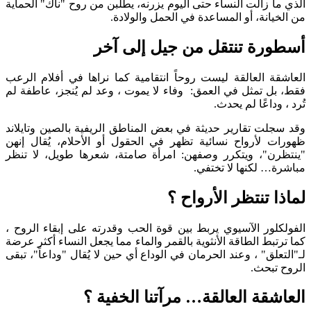
الذي ما زالت النساء حتى اليوم يزرنه، يطلبن من روح "ناك" الحماية
من الخيانة، أو المساعدة في الحمل والولادة.
أسطورة تنتقل من جيل إلى آخر
العاشقة العالقة ليست روحاً انتقامية كما نراها في أفلام الرعب
فقط، بل تمثل في العمق: وفاء لا يموت ، وعد لم يُنجز، عاطفة لم
تُرد ، وداعًا لم يحدث.
وقد سجلت تقارير حديثة في بعض المناطق الريفية بالصين وتايلاند
ظهورات لأرواح نسائية تظهر في الحقول أو الأحلام، يُقال إنهن
"ينتظرن"، ويتكرر وصفهن: امرأة صامتة، شعرها طويل، لا تنظر
مباشرة… لكنها لا تختفي.
لماذا تنتظر الأرواح ؟
الفولكلور الآسيوي يربط بين قوة الحب وقدرته على إبقاء الروح ،
كما ترتبط الطاقة الأنثوية بالقمر والماء مما يجعل النساء أكثر عرضة
لـ"التعلق" ، وعند الحرمان في الوداع أي حين لا يُقال "وداعاً"، تبقى
الروح تبحث.
العاشقة العالقة… مرآتنا الخفية ؟