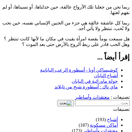
ربما نحن من جعلنا تلك الأرواح عالقة، حين خذلناها، أو نسيناها، أو لم
نفهم لغتها.
ربما كل عاشقة عالقة هي جزء من الحنين الإنساني نفسه، حين نحب
ولا نُحب، ننتظر ولا يأتي أحد.
هل سمعت يوماً بقصة امرأة بقيت في مكان ما لأنها كانت تنتظر ؟
وهل الحب قادر على ربط الروح بالأرض حتى بعد الموت ؟
إقرأ أيضاً ...
كوشيساكي أونا - أسطورة الرعب اليابانية
أشباح اليابان
جولة ماورائية في اليابان
ماي ناك : أسطورة شبح من تايلاند
تصنيفات :
معتقدات وأساطير
تصنيفات
أشباح
(193)
أماكن مسكونة
(187)
معتقدات وأساطير
(173)