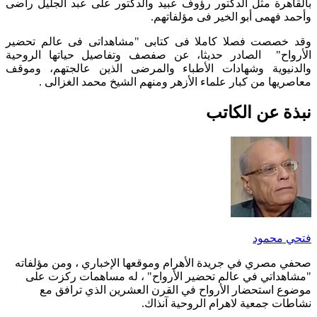
بالقاهرة مثل الدكتور رؤوف عبيد والدكتور على عبد الجليل راضى
وأحمد فهمى أبو الخير فى مؤلفاتهم.
وقد خصصت فصلا كاملا فى كتابى "مشاهداتى فى عالم تحضير
الأرواح" الصادر حديثا، عن صفصف وتفاصيل حياتها الروحية
والدنيوية وشهادات الأطباء والمرضى الذين عالجتهم، وموقف
معاصريها من كبار علماء الأزهر ومنهم الشيخ محمد الغزالى .
نبذة عن الكاتب
فتحي محمود
صحفي مصري في جريدة الأهرام وموقعها الإخباري ، ومن مؤلفاته
"مشاهداتي في عالم تحضير الأرواح" ، له مساهمات ركزت على
موضوع استحضار الأرواح في القرن العشرين الذي ترافق مع
نشاطات جمعية لاهرام الروحية آنذاك.