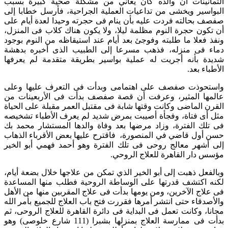
الثمانينات أن والده كان يعاني من مشكلة صحية كبيرة بسبب
البواسير ويخشى من تداعيات العملية الجراحية، فأرسل خطابا إلى
صفصف بحالته فردت عليه بأن ينام فى حجرته وحيدا لعدة أيام على
أن تكون حجرة النوم مظلمة ليلا، ولا يكون هناك كلاب فى المنزل،
ونفذ فعلا ما طلبته وفوجئ بعد أيام عند استيقاظه من النوم بوجود
دماء فى منزله، فذهب مسرعا إلى الطبيب الذى أخبره بدهشة
شديدة بأنه أجريت له عملية بواسير بطريقة متقدمة لم يعرفها
الأطباء بعد.
واستحوذت صفصف على اهتمامى وبدأت فى التعرف عليها وعلى
عالمها المثير، وعرفت أن قصة صفصف بدأت فى الأربعينات من
القرن الماضى وكانت وقتها شابة فى مقتبل العمر مقبلة على الحياة
مثل أى فتاة، وفجأة أصيبت بمرض شديد لم يعرف الأطباء تشخيصه
فى تلك الفترة، وزاد مرضها بعد وفاة والدها المستشار محمد بك
حسن أول قاضي في المنصورة، فاقترح عليها بعض الأقرباء الذهاب
إلى أشهر معالج روحى فى تلك الفترة وهو أحمد فهمي أبو الخير
مؤسس دار القاهرة للعلاج الروحي.
وبالفعل ذهبت إلى أبو الخير الذي تمكن من علاجها خلال بضعة أيام،
لكنه اكتشف قدرتها على الوساطة الروحية فطلب منها المساعدة
فى علاج الآخرين، ومن يومها بدأت فى علاج المقربين منها من الأهل
والأصدقاء حتى انتشر أمرها فقررت فتح باب العلاج للجميع بأمر الله
مجانا، وكانت تعمل فى البداية فى دائرة القاهرة للعلاج الروحى، ثم
بدأت فى ممارسة العلاج بمنزلها بشبرا (111 شارع خلوصى) وهو