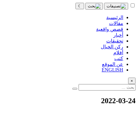
☾
الرئيسية
مقالات
قصص واقعية
أخبار
تحقيقات
ركن الخيال
أفلام
كتب
عن الموقع
ENGLISH
×
2022-03-24