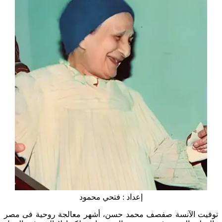
إعداد : فتحي محمود
توفيت الآنسة صفصف محمد حسن، أشهر معالجة روحية فى مصر