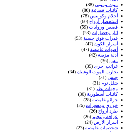
موت وموتى
(88)
كائنات فضائية
(80)
أحلام وكوابيس
(78)
استحضار أرواح
(60)
قصص وروايات
(59)
آثار وحضارات
(53)
قدرات فوق حسية
(53)
أسرار الكون
(47)
أصوات غامضة
(47)
أدلة مزيفة
(42)
مس
(36)
غرائب أخرى
(35)
تجارب الموت الوشيك
(34)
جنس
(31)
شلل نوم
(31)
وجهات نظر
(31)
كائنات أسطورية
(30)
جرائم غامضة
(28)
خوارق ومعجزات
(26)
طرد أرواح
(26)
عرافة وتنجيم
(26)
أسرار الأرض
(24)
شخصيات غامضة
(23)