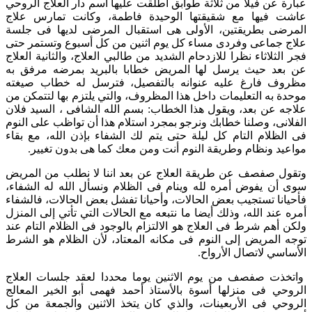
عبارة عن فيلا من ثلاثة طوابق أطلقت عليها اسم دار العلاج الروحي
عاشت فيها مع شقيقتها الوحيدة فاطمة، وكانت تمارس علاج
المرضى بطريقتين، الأولى هى استقبال المرضى لديها فى جلسة
علاج جماعى وفردى مساء كل يوم اثنين من كل أسبوع وتستمر حتى
فجر الثلاثاء نظرا للازدحام الشديد من طالبي العلاج، والثانية العلاج
عن بعد حيث يرسل لها المريض خطابا بالبريد بمرضه مرفق به
مظروف فارغ عليه عنوانه بالتفصيل، فترسل له خطاب صيغته
موحدة به التعليمات داخل هذا المظروف، والتي يلتزم بها لتتمكن من
علاجه عن بعد، ويقول هذا الخطاب: بسم الله الشافى ، السيد فلان
الفلانى، وصلنا خطابك ونرجو بمجرد استلام هذا أن تواظب على النوم
فى الظلام التام كل ليلة حتى يتم لك الشفاء بإذن الله، مع بقاء
مواعيد ونظام وطريقة النوم أنت ومن معك كما هى بدون تغيير.
وتقول صفصف عن طريقة العلاج عن بعد اننا لا نطلب من المريض
سوى أن يفوض أمره لله وينام فى الظلام ونسأل الله له الشفاء،
فأحيانا تستجيب بعض الحالات، وأحيانا تفشل بعض الحالات، فالشفاء
أمره عند الله، وذلك أيضا ما نتبعه مع الحالات التي تأتي إلى المنزل
ولكن أهم شرط فى العلاج هو الالتزام بالوجود فى الظلام التام عند
توجه المريض إلى النوم فى مكانه المعتاد، لأن الظلام هو الشرط
الأساسي لاتصال الأرواح.
واتخذت صفصف من يوم الاثنين يوما محددا لعقد جلسات العلاج
الروحي فى منزلها أسوة بالأستاذ أحمد فهمى أبو الخير المعالج
الروحي فى الأربعينات، والذي كان يتخذ الاثنين والجمعة من كل