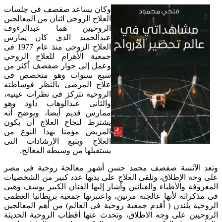
وكان يساعد صفصف فى جلسات
العلاج الروحي اثنان من المعالجين
الروحيين هما عبدالرءوف
عبدالحمید الذي كان يمارس
العلاج الروحى منذ عام 1977 فى
جمعية الأهرام للعلاج الروحي
وعمل إلى جوار صفصف أكثر من
سبع سنوات وهو متخصص فى
علاج المرضى بالنظر فوساطته
الروحیة تتركز فى نظرات عينيه،
والثانى عبدالوهاب داود وهو
ممارس قديم أيضا، ويوضح أنه
يشترط لنجاح العلاج أن یكون
المریض مؤمنا بهذا النوع من
العلاج ویتبع الإرشادات التى
یستقبلها من وسیطه المعالج.
وتعد الآنسة صفصف محمد حسن أشهر معالجة روحية فى مصر
على وجه الإطلاق، وتلقى العلاج على يديها عدد كبير من الشخصيات
المعروفة والأطباء والفنانين وأشار إليها الفنان الكبير يوسف وهبى
فى مذكراته لأنها عالجته مرتين، واعتبرتها جمعية بريطانيا العظمى
الروحية بلندن ( أقدم جمعية روحية فى العالم) من أهم المعالجين
الروحيين على وجه الاطلاق، وتحدث عنها أقطاب الروحية الحديثة