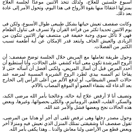
أسبوع جلستين للعلاج، ولذلك تتخذ الاثنين موعدًا لجلسة العلاج
بمنزلها اعتقادًا منها بقوة الأرواح فى هذا اليوم، وتحول الأمر إلى عادة
بعد ذلك.
وكانت صفصف تعيش حياتها بشكل طبيعى طوال الأسبوع، ولكن فى
يوم الاثنين تحديدا تكثر من قراءة القرآن ولا تسرف فى تناول الطعام
فهى لا تأكل سوى وجبة خفيفة فى منتصف نهار الاثنين تتكون من
الزبادى والعيش الجاف وابتعد قدر الإمكان عن أية أطعمة تسبب
الكثير من الفضلات.
وحول طريقة تعاملها مع المريض خلال الجلسة توضح صفصف: أن
الروح المرشدة تكون معى أثناء كشفي على الحالات، وأنا أستطيع أن
أحدد المرض قبل أن أسال المريض، ولكنى أفضل أن أسأله حتى لا
يفاجأ ثم ألمسه بيدي لطرد الروح الشريرة المسببة لمرضه عند
حالات المس الشيطانى، أو لدفع الألم من أعلى الرأس إلى الخارج
بعد الدعاء لله بشفاء العضو أو الموقع المصاب بالآلام.
وتضيف أنا لا أرفض علاج أية حالة، وعالجنا بأمر الله مرضى الكبد،
والسكر، القلب، العقم، الروماتيزم، والكلى بحصواتها، وغيرها، وبعض
هذه الحالات نجح وبعضها فشل والأمر عند الله.
وحول مصدر دخلها وهى ترفض تلقى أى أجر أو هدايا من المرضى،
تقول صفصف أنا وشقيقتى نمتلك المنزل الذي نعيش فيه ومنزلا أخر
وبعض قطع من الأراضى ولنا معاش والدنا .. وهذا يكفى بأمر الله.