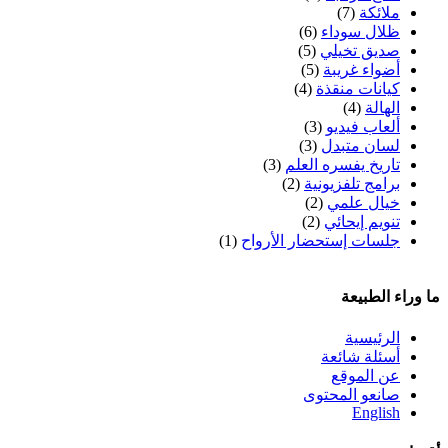
ملائكة
(7)
ظلال سوداء
(6)
صديق تخيلي
(5)
أضواء غريبة
(5)
كيانات منقذة
(4)
الهالة
(4)
ألعاب فيديو
(3)
لسان متبدل
(3)
تاريخ يفسره العلم
(3)
برامج تلفزيونية
(2)
خيال علمي
(2)
تنويم إيحائي
(2)
جلسات إستحضار الأرواح
(1)
ما وراء الطبيعة
الرئيسية
أسئلة شائعة
عن الموقع
صانعو المحتوى
English