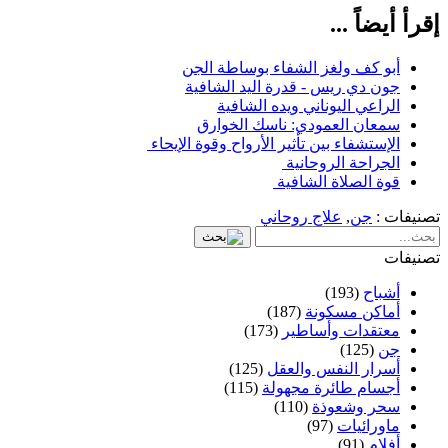
إقرأ أيضاً ...
أبو كف ولغز الشفاء بوساطة الجن
جون دي ريس - قدرة اليد الشافية
الراعي اليوناني ويده الشافية
سمعان العمودي: ناسك الخوارق
الإستشفاء بين تأثير الأرواح وقوة الإيحاء
الجراحة الروحانية
قوة الصلاة الشافية
تصنيفات :
جن
,
علاج روحاني
تصنيفات
أشباح
(193)
أماكن مسكونة
(187)
معتقدات وأساطير
(173)
جن
(125)
أسرار النفس والعقل
(125)
أجسام طائرة مجهولة
(115)
سحر وشعوذة
(110)
ماورائيات
(97)
أفلام
(91)