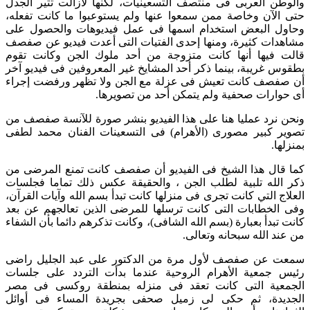
والوطن العربى فى منتصف التسعينيات، لكنها لازالت تثير الجدل
حتى الآن وخاصة ممن سمعوا عنها ولم يستوعبوا ما كانت تفعله،
وحاول البعض استخدام اسمها فى عمل فيديوهات والحصول على
مشاهدات كثيرة، ومنها إحدى الفتيات التى أعدت فيديو عن صفصف
قالت فيها أنها كانت متزوجة من أحد ملوك الجن وكانت تقوم
بطقوس غريبة، بينما ذكر أحد المشايخ غير المعروفين فى فيديو آخر
أن صفصف كانت تعيش فى عزلة مع الجن ولا تظهر ورفضت إجراء
أى حوارات صحفية ولم يتمكن أحد من تصويرها.
ونحن نرد عمليا هنا على هذا الفيديو بنشر صورة للآنسة صفصف من
تصوير كبير مصورى (الأهرام) فى التسعينات الفنان محمد لطفى
بمنزلها.
كما قال هذا الشيخ فى الفيديو أن صفصف كانت تمنع المرضى من
ذكر الله تلبية لطلب الجن ، والحقيقة عكس ذلك تماما فجلسات
العلاج التي كانت تجرى فى منزلها كانت تبدأ بسم الله وآيات القرآن،
وفى الخطابات التى كانت ترسلها للمرضى الذين تعالجهم عن بعد
كانت تبدأ بعبارة (بسم الله الشافى)، وكانت تذكرهم دائما بأن الشفاء
من عند الله سبحانه وتعالى.
سمعت عن صفصف لأول مرة من الدكتور على عبد الجليل راضى
رئيس جمعية الأهرام الروحية عندما بدأت التردد على جلسات
الجمعية التى كانت تعقد فى منزله بمنطقة روكسى فى مصر
الجديدة، ثم حكى لى زميل صحفى بجريدة المساء فى أوائل