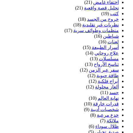
اختفاء غامض
(21)
تحليل قصة واقعية
(21)
كتب
(19)
خروج من الجسد
(18)
نظريات غير تقليدية
(18)
منظمات وطوائف سرية
(17)
شياطين
(16)
لعنات
(16)
أسرار الطبيعة
(15)
علاج روحاني
(14)
مسلسلات
(13)
تناسخ الأرواح
(13)
سفر عبر الزمن
(12)
طاقة حيوية
(12)
أبراج فلكية
(12)
ألغاز محلولة
(12)
حسد
(11)
نهاية العالم
(10)
قدرات خارقة
(10)
شخصيات أدبية
(9)
خدع مرعبة
(8)
ملائكة
(7)
ظلال سوداء
(6)
صديق تخيلي
(5)