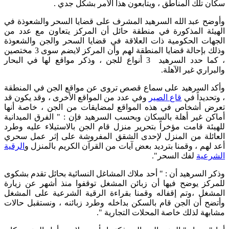
سكان تلك المناطق ، ويتابعون هذا الأمر بشكل جدي .
وأوضح عبد الله السرهيد المشرف على قضايا السحر والشعوذة في
الهيئة المذكورة في منطقة حائل أن المركز يتعاون مع عدد من
الجهات الحكومية ذات العلاقة في قضايا السحر والجن والشعوذة
وذلك بإحالة قضايا المنطقة لهم وأن المركز لايضم سوى 3 مختصين
، كما حدد السرهيد 3 أنواع للجن ، وذكر مواقع لها في البحار
والبراري غير الآهلة.
وأكد السرهيد على سماع قصص تروى عن مواقع الجن في المنطقة
، وتحديداً في
قاع الصير
وفي عدد من المواقع الأخرى ، وقد يكون قد
تعرض أشخاص في هذه المواقع لمضايقات من الجن ، خاصة أنها
أماكن غير أهلة بالسكان وبحسب السرهيد فإن : " الفرق الميدانية
للهيئة قامت مؤخراً بتحرير منزل قام الجن بالاستيلاء عليه وطرد
العائلة من المنزل لإحدى الشقق المفروشة على إثر عمل سحري
أعد لهم ، وقمنا بترديد بعض آيات من القرآن الكريم بالمنزل و
الرقية
الشرعية
لفك السحر".
وذكر السرهيد أن : " أحد ملاك المشاغل النسائية بحائل تقدم بشكوى
للمركز يوضح فيها أن زبائن المشغل توقفوا منذ أشهر عن زيارة
المشغل ،وتم إقفاله وقمنا بقراءة الرقية الشرعية على المشغل
وأتضح أن الجن قام بالسكن بداخله وطرد زبائنه ، ونستقبل حالات
مشابهة لذلك خاصة المحلات التجارية ".