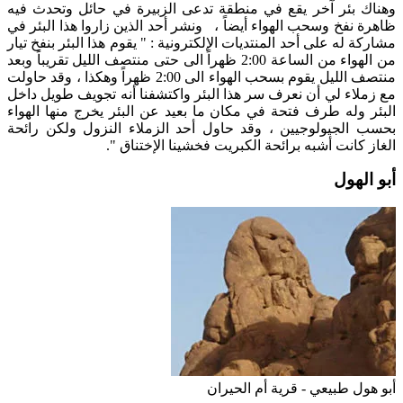
وهناك بئر آخر يقع في منطقة تدعى الزبيرة في حائل وتحدث فيه
ظاهرة نفخ وسحب الهواء أيضاً ، ونشر أحد الذين زاروا هذا البئر في
مشاركة له على أحد المنتديات الإلكترونية : " يقوم هذا البئر بنفخ تيار
من الهواء من الساعة 2:00 ظهراً الى حتى منتصف الليل تقريباً وبعد
منتصف الليل يقوم بسحب الهواء الى 2:00 ظهراً وهكذا ، وقد حاولت
مع زملاء لي أن نعرف سر هذا البئر واكتشفنا أنه تجويف طويل داخل
البئر وله طرف فتحة في مكان ما بعيد عن البئر يخرج منها الهواء
بحسب الجيولوجيين ، وقد حاول أحد الزملاء النزول ولكن رائحة
الغاز كانت أشبه برائحة الكبريت فخشينا الإختناق ".
أبو الهول
أبو هول طبيعي - قرية أم الحيران