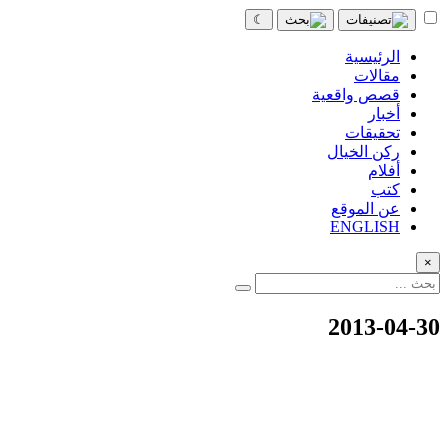
☾
الرئيسية
مقالات
قصص واقعية
أخبار
تحقيقات
ركن الخيال
أفلام
كتب
عن الموقع
ENGLISH
×
2013-04-30