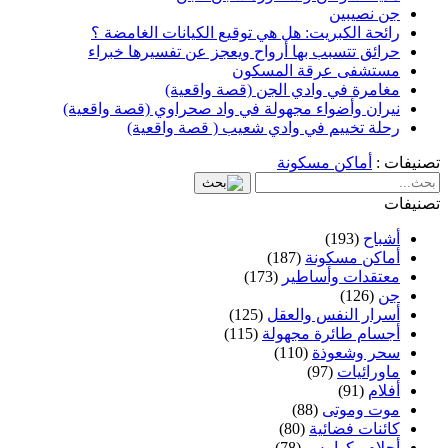
جن نصيبين
رائحة الكبريت: هل هي توقيع الكيانات الغامضة ؟
حرائق تتسبب بها أرواح ويعجز عن تفسيرها خبراء
مستشفى عرقة المسكون
مغامرة في وادي الجن (قصة واقعية)
نيران وأضواء مجهولة في واد صحراوي (قصة واقعية)
رحلة تخييم في وادي شعيب ( قصة واقعية)
تصنيفات :
أماكن مسكونة
تصنيفات
أشباح
(193)
أماكن مسكونة
(187)
معتقدات وأساطير
(173)
جن
(126)
أسرار النفس والعقل
(125)
أجسام طائرة مجهولة
(115)
سحر وشعوذة
(110)
ماورائيات
(97)
أفلام
(91)
موت وموتى
(88)
كائنات فضائية
(80)
أحلام وكوابيس
(78)