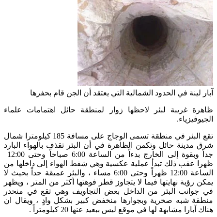
آبار لينة في الحدود الشمالية التي يعتقد أن الجن قام بحفرها
ظاهرة غريبة لبئر لاحظها زوار لمنطقة حائل اهتمامات علماء
الجيوفيزياء.
تقع البئر في منطقة تسمى الوجاج على مسافة 185 كيلومترا شمال
شرق مدينة حائل وتكمن الظاهرة في أن البئر تقذف بالهواء البارد
جداً وبقوة إلى الخارج بدءاً من الساعة 6:00 صباحاً وحتى 12:00
ظهرا عقب ذلك تبدأ عملية عكسية وهي شفط الهواء إلى داخلها من
الساعة 12:00 ظهراً وحتى 6:00 مساء ، والبئر عميقة جداً بحيث لا
يمكن رؤية نهايتها فيما لا يتجاوز قطر فوهتها أكثر من المتر ، ويظهر
في جوانب البئر من الداخل بعض التجاويف وهي تقع في منحدر
منطقة شبه صخرية وبجوارها منخفض كبير بشكل وادٍ ، ويقال ان
هناك آبارا مشابهة لها في موقع ليس ببعيد عنها 20 كيلومتراً .