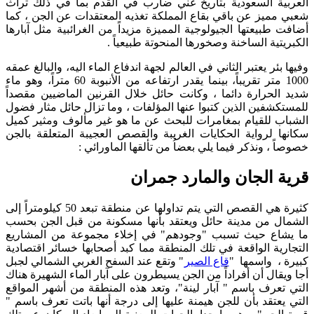
العربية السعودية بتاريخ غني ضارب في القدم بما في ذلك تراث
شعبي مميز عن باقي بقاع المملكة تغذيه المعتقدات عن الجن ، كما
أضافت طبيعتها الجيولوجية المميزة مزيداً من الغرائبية مثل آبارها
الكبريتية الساخنة وصخورها المنحوتة طبيعياً .
وفيها بئر يعتبر الثاني في العالم لجهة اندفاع الماء اليه، والبالغ عمقه
1000 متر تقريباً، بينما يقدر ارتفاعه من الأنبوبة 60 متراً، وهو ماء
شديد الحرارة دائما ، وكانت حائل خلال القرنين الماضيين مقصداً
للمستكشفين الذين كتبوا عنها المؤلفات ، وما تزال حائل مثار فضول
الشباب للقيام بمغامرات للبحث عن ما هو غير مألوف ومثير كميل
سكانها لرواية الحكايات الغريبة والقصص العجيبة المتعلقة بالجن
خصوصاً ، ونذكر فيما يلي بعضاُ من تألقها الماورائي :
قرية الجان والمارد جمران
كثيرة هي القصص التي يتم تداولها عن منطقة تبعد 50 كيلومتراً إلى
الشمال من مدينة حائل ويعتقد بأنها مسكونة من قبل الجن بحسب
ما يشاع حيث تسبب "وجودهم" في إخلاء مجموعة من المشاريع
التجارية الواقعة في تلك المنطقة مما كبد أصحابها خسائر اقتصادية
كبيرة ، واسمها "
قاع الصير
" وتقع عند السفح الغربي الشمالي لجبل
أجا ويقال أن أفراداً من الجن يسيطرون على آبار الماء الشهيرة هناك
التي تعرف باسم " آبار لينة"، وتعد هذه المنطقة من أشهر المواقع
التي يعتقد بأن للجن هيمنة عليها إلى درجة أنها باتت تعرف باسم "