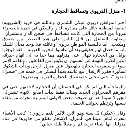
1- منزل الدريوي وتساقط الحجارة
أجبر المواطن دريوي عبكي الشمري وعائلته في قرية (الشربهية)
التابعة لمنطقة حائل على مغادرة الدار والسكن في خيمة بالصحراء
هروباً من الحجارة التي كانت تتساقط في صحن الدار باستمرار ،
ويتفاوت التفاعل من قبل الناس على هذه القصص بين مصدق
ومكذب، أما بالنسبة المواطن دريوي وعائلته فلا يوجد مجال للشك
بأنه ما حصل لهم حقيقي بعد أن عاشوا التجربة الغريبة ، فقد فوجئوا
بوابل من الحجارة تنهال على منزلهم مما حدا به الى اتهام جيرانه
الذين انكروا التهمة عن أنفسهم أن يكونوا من الفاعلين ، وتفاقم الامر
سوءاً واستمرت الحجارة بالهطول على منزل الرجل وبدأت الشكوك
تساوره فقرر الارتحال مع عائلته بعيداً ليسكن في خيمة في "صحراء
النفود "، حتى تنجلى حقيقة تلك الحجارة الغريبة ومصدرها.
والمفاجأة التي لم تكن في الحسبان أن الحجارة لاحقتهم حتى في
مقرهم الصحراوي الجديد وهناك فقط بدأت اصابع الاتهام تشيرإلى
الجن لا سيما بعد أن أصبحت بعض الاواني المنزلية تتحرك من تلقاء
نفسها وترتطم بجوانب الخيمة.
وقال (عبكي) 12 سنة وهو الابن الأكبر للعم دريوي :" كانت الأشياء
تتحرك امام أعيننا في المنزل.. الاشجار تقتلع من جذورها في فناء
منزلنا.. انها أشياء غريبة لم أر مثيلاً طيلة حياتي".