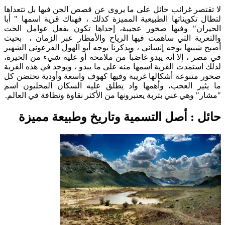
لا تقتصر غرائب حائل على ما يروى عن قصص الجن فيها بل تتعداها
لتطال تكويناتها الطبيعية المميزة كذلك ، فهناك قرية اسمها " أبا
الحيران" وفيها صخور عجيبة، إحداها تكون بفعل عوامل الحت
والتعرية التي ساهمت فيها الرياح والأمطار عبر الزمان ، بحيث
أصبح شبيها بوجه إنساني ، ويذكرنا بوجه أبو الهول الفرعوني الشهير
في مصر ، إلا أنه يبدو غاضباً من ملامحه أو عليه شيء من الحيرة،
لذلك استمدت القرية اسمها منه على ما يبدو ، ويوجد في هذه القرية
صخور متنوعة أشكالها غريبة وفيها كهوف واسعة وأودية تحتضن كل
ما يثير العجب، وأهمها واد يطلق عليه السكان المحليون اسم
"مشار" وهي غني بتربة يعتبرونها من الأكثر نقاوة ونظافة في العالم.
حائل : أصل التسمية وتاريخ وطبيعة مميزة