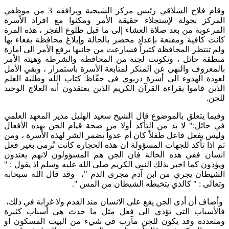
وقام فلاح الشلاقي رئيس مركز الشيحية ويرافقه 3 من موظفي
المركز بجولة لإستجلاء حقيقة الأمر ومكثوا مع افراد الأسرة
المرعوبة من بعد صلاة العشاء إلى ما قبل طلوع الفجر ، هذه المرة
كانت كافية ومقنعة بإعداد محضر بالحالة وإبلاغ محافظة بقعاء بها
ولم تنتظر المحافظة كثيراً فسارعت من جانبها برفع الأمر الى امارة
منطقة حائل ، وتكونت لجنة من المحافظة والشرطة وهيئة الأمر
بالمعروف والنهي عن المنكر لمتابعة الأسرة باستمرار ، وبقي الأمل
لعودة الهدوء الى أسرة دريوي في حفّاظ كتاب الله وطلبة العلم
الذين قاموا بقراءة القرآن الكريم الذين يعتقدون أنه العلاج الوحيد
للجن.
وفيما يتعلق بالموضوع قال الشيخ سعيد الهليل مدير المعهد العلمي
في حائل:" لا بد من التأكد أولا من صحة قيام الجن بهذه الأفعال
وليس بفعل فاعل طفلاً كان أم عدواً يضمر الشر لهذه الأسرة ، ومن
ثم اذا تأكد للجهات المسؤولة ان هذه الحجارة كانت تُرمى بغير فعل
انسان ففي هذه الحالة فان الجن هم المسؤولون لانهم يعتدون
ويؤذون كما اخبر بذلك النبي الكريم صلى الله عليه وسلم اذ يقول : "
الشيطان يجري من ابن آدم مجرى الدم "، وقد قال الله سبحانه
وتعالى : " كالذي يتخبطه الشيطان من المس ".
وأضاف أن أذى الجن يقع على الانسان منذ القدم ولا غرابة في ذلك،
فالأسباب التي تؤدي الى فعل مثل ما حدث هي أسباب كثيرة
ومتعددة وقد يكون للجن مآرب في شيء من البيت المسكون او