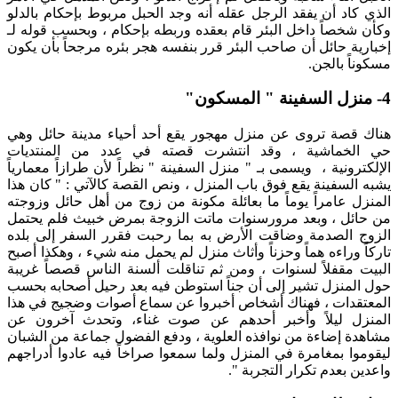
الذي كاد أن يفقد الرجل عقله أنه وجد الحبل مربوط بإحكام بالدلو
وكأن شخصاً داخل البئر قام بعقده وربطه بإحكام ، وبحسب قوله لـ
إخبارية حائل أن صاحب البئر قرر بنفسه هجر بئره مرجحاً بأن يكون
مسكوناً بالجن.
4- منزل السفينة " المسكون"
هناك قصة تروى عن منزل مهجور يقع أحد أحياء مدينة حائل وهي
حي الخماشية ، وقد انتشرت قصته في عدد من المنتديات
الإلكترونية ، ويسمى بـ " منزل السفينة " نظراً لأن طرازاً معمارياً
يشبه السفينة يقع فوق باب المنزل ، ونص القصة كالآتي : " كان هذا
المنزل عامراً يوماً ما بعائلة مكونة من زوج من أهل حائل وزوجته
من حائل ، وبعد مرورسنوات ماتت الزوجة بمرض خبيث فلم يحتمل
الزوج الصدمة وضاقت الأرض به بما رحبت فقرر السفر إلى بلده
تاركاً وراءه هماً وحزناً وأثاث منزل لم يحمل منه شيء ، وهكذا أصبح
البيت مقفلاً لسنوات ، ومن ثم تناقلت ألسنة الناس قصصاً غريبة
حول المنزل تشير إلى أن جناً استوطن فيه بعد رحيل أصحابه بحسب
المعتقدات ، فهناك أشخاص أخبروا عن سماع أصوات وضجيج في هذا
المنزل ليلاً وأخبر أحدهم عن صوت غناء، وتحدث آخرون عن
مشاهدة إضاءة من نوافذه العلوية ، ودفع الفضول جماعة من الشبان
ليقوموا بمغامرة في المنزل ولما سمعوا صراخاً فيه عادوا أدراجهم
واعدين بعدم تكرار التجربة ".