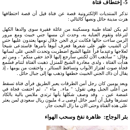
5- إختطاف فتاة
تذكر المنتديات الإلكترونية قصة عن فتاة قيل أن قصة اختطافها
هزت مدينة حائل ونصها كالتالي :
لم يكن لفتاة طيبة ومسكينة من عائلة فقيرة سوى والدها الكهل
لترعاه وتقوم العناية به، وحدث أن مسها جني خبيث ومع مرور
الزمن ساءت حالها فكانت ترى الجن خلال نومها يعتدون عليها حتى
أن الشيب ظهر على شعرها فعرف أبوها بأمرها فاستدعى شيخاً
لعلاجها وعندما قرأ عليها الشيخ اضطربت وتحدث الجني على لسانها
وقال: " سأذهب الآن لكنني سأرجع إليها لآخذ حقي منكم" ، ومن ثم
هدأت الفتاة ، ولدى مغادرة الشيخ للمنزل ذهبت الفتاة لتنام فسُمع
فجأة صوت اهتزاز الأبواب وتساقط الستائر ، واختفت من يومها ، إذ
يقال أن ذاك الجني الخبيث خطفها وذهب بها إلى جبال حائل .
وبعد يومين كان رجل أمن الطرقات يعبر الطريق فرأى فتاة تسقط
من أعلى الجبل وهي تقول: " ماء.. ماء "، ثم اختفت فجاة في
غمضة عين ، وقد وصف شكلها بأنها ترتدي ملابس بالية بالكاد
تسترها وقيل أن أمير حائل أوصى بـ 4 مليون ريال سعودي لمن يعثر
على هذه الفتاة وحتى الان ما زال البحث جار.
بئر الوجاج: ظاهرة نفخ وسحب الهواء