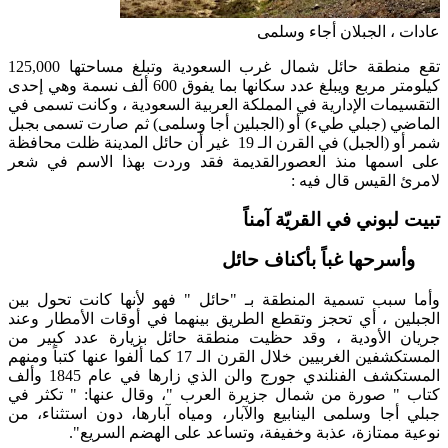
عادات ، الجبلان أجاء وسلمى
تقع منطقة حائل شمال غرب السعودية وتبلغ مساحتها 125,000
كيلومتر مربع ويبلغ عدد سكانها بما يفوق 600 ألف نسمة وهي إحدى
التقسيمات الإدارية في المملكة العربية السعودية ، وكانت تسمى في
الماضي (جبلي طيء) أو (الجبلين أجا وسلمى) ثم صارت تسمى بجبل
شمر أو (الجبل) في القرن الـ 19 غير أن حائل المدينة ظلت محافظة
على اسمها منذ العصورالقديمة فقد وردت بهذا الاسم في شعر
لامرئ القيس قال فيه :
تبيت لبوني في القريّة آمناً
وأسرحها غباً بأكناف حائل
وأما سبب تسمية المنطقة بـ "حائل " فهو لأنها كانت تحول بين
الجبلين ، أي تحجز وتقطع الطريق بينهما في أوقات الأمطار وعند
جريان الأودية ، وقد حظيت منطقة حائل بزيارة عدد كبير من
المستكشفين الغربيين خلال القرن الـ 17 كما ألفوا عنها كتباً ومنهم
المستكشف الفنلندي جورج والن الذي زارها في عام 1845 وألف
كتاب " صورة من شمال جزيرة العرب "، وقال عنها: " تكثر في
جبلي أجا وسلمى الينابيع والآبار، ومياه آبارها، دون استثناء، من
نوعية ممتازة، عذبة وخفيفة، وتساعد على الهضم السريع".