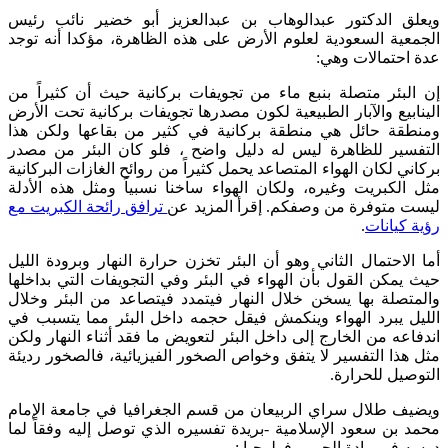
ويعلق الدكتور عبدالوهاب بن عبدالعزيز أبو خضير نائب رئيس
الجمعية السعودية لعلوم الأرض على هذه الظاهرة، مؤكدا أنه توجد
عدة احتمالات وهي:
إن البئر متصلة بنبع ماء من تجويفات بركانية حيث أن كثيراً من
الينابيع والآبار الطبيعية لكون مصدرها تجويفات بركانية تحت الأرض
ومنطقة حائل هي منطقة بركانية في كثير من بقاعها ولكن هذا
التفسير للظاهرة ليس له دليل واضح ، فلو كان البئر من مصدر
بركاني لكان الهواء المتصاعد يحمل كثيراً من روائح الغازات البركانية
مثل الكبريت وغيره، ولكان الهواء ساخنا نسبياً ومثل هذه الأدلة
ليست متوفرة من وصفكم. إقرأ المزيد عن
ترافق رائحة الكبريت مع
رؤية كيانات
.
أما الاحتمال الثاني وهو أن البئر تخزن حرارة النهار وبرودة الليل
حيث يمكن القول بأن الهواء في البئر وفي التجويفات التي بداخلها
والمتصلة بها يسخن خلال النهار فيتمدد فيتصاعد من البئر وخلال
الليل يبرد الهواء وينكمش فيقل حجمه داخل البئر مما يتسبب في
اندفاعه من الخارج إلى داخل البئر لتعويض ما فقد أثناء النهار ولكن
مثل هذا التفسير لا يتفق وخواص الصخور الفيزيائية، فالصخور رديئة
التوصيل للحرارة.
ويضيف طلال سراي الربيعان من قسم الجغرافيا في جامعة الإمام
محمد بن سعود الإسلامية -بريدة تفسيره الذي توصل إليه وفقاً لما
درسه في مادة الجيوموفولوجيا :