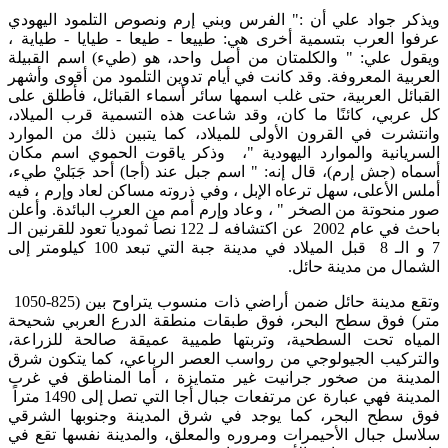
ويذكر جواد علي أن :" الفرس وبني إرم ونصوص التلمود اليهودي
عرفوا العرب بتسمية أخرى هي: طييعا - طيعا - طيايا - طياية ،
ويقول علي: " والكلمتان من أصل واحد، هو (طيء) اسم القبيلة
العربية المعروفة. وقد كانت في أيام تدوين التلمود من أقوى وأشهر
القبائل العربية، حتى غلب اسمها سائر أسماء القبائل، فأطلق على
كل عربي، كائنًا ما كان، وقد شاعت هذه التسمية قرب الميلاد،
وانتشرت في القرون الأولى للميلاد، كما يتبين ذلك من الموارد
السريانية والموارد اليهودية "، وذكر ياقوت الحموي اسم مكان
أسماه (جش إرم)، قال إنه: " اسم جبل عند (أجا) أحد جَبَليْ طيء،
أملس الأعلى، سهل ترعاه الإبل ، وفي ذروته مساكن لعاد وإرم ، فيه
صور منحوتة من الصخر " ، وعاد وإرم أمم من العرب البائدة. وأعلن
باحث في عام 2002 عن اكتشافه لـ 122 نصاً ثمودياً تعود للقرنين الـ
7 و الـ 8 قبل الميلاد في مدينة جبة التي تبعد 100 كيلومتر إلى
الشمال من مدينة حائل.
وتقع مدينة حائل ضمن أراضي ذات منسوب يتراوح بين (825-1050
متر) فوق سطح البحر، فوق طبقات منطقة الدرع العربي شحيحة
المياه تحت السطحية، وتربتها طميية عميقة صالحة للزراعة،
والتركيب الجيولوجي من رواسب العصر الرباعي، كما يتكون شرق
المدينة من صخور جرانيت غير متمايزة ، أما المناطق في غرب
المدينة فهي عبارة عن مرتفعات جبال أجا التي تصل إلى 1490 متراً
فوق سطح البحر، كما يوجد في شرق المدينة وجنوبها الشرقي
سلاسل جبال الأحيمرات ومروره والمعلق، والمدينة نفسها تقع في