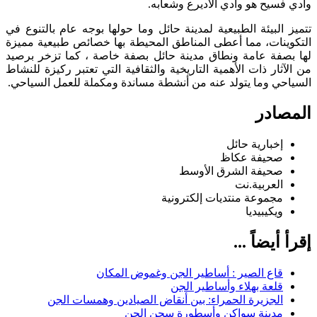
وادي فسيح هو وادي الأديرع وشعابه.
تتميز البيئة الطبيعية لمدينة حائل وما حولها بوجه عام بالتنوع في
التكوينات، مما أعطى المناطق المحيطة بها خصائص طبيعية مميزة
لها بصفة عامة ونطاق مدينة حائل بصفة خاصة ، كما تزخر برصيد
من الآثار ذات الأهمية التاريخية والثقافية التي تعتبر ركيزة للنشاط
السياحي وما يتولد عنه من أنشطة مساندة ومكملة للعمل السياحي.
المصادر
إخبارية حائل
صحيفة عكاظ
صحيفة الشرق الأوسط
العربية.نت
مجموعة منتديات إلكترونية
ويكيبيديا
إقرأ أيضاً ...
قاع الصير : أساطير الجن وغموض المكان
قلعة بهلاء وأساطير الجن
الجزيرة الحمراء: بين أنقاض الصيادين وهمسات الجن
مدينة سواكن وأسطورة سجن الجن