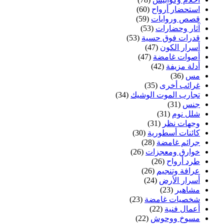
استحضار أرواح
(60)
قصص وروايات
(59)
آثار وحضارات
(53)
قدرات فوق حسية
(53)
أسرار الكون
(47)
أصوات غامضة
(47)
أدلة مزيفة
(42)
مس
(36)
غرائب أخرى
(35)
تجارب الموت الوشيك
(34)
جنس
(31)
شلل نوم
(31)
وجهات نظر
(31)
كائنات أسطورية
(30)
جرائم غامضة
(28)
خوارق ومعجزات
(26)
طرد أرواح
(26)
عرافة وتنجيم
(26)
أسرار الأرض
(24)
مشاهير
(23)
شخصيات غامضة
(23)
أعمال فنية
(22)
مسوخ ووحوش
(22)