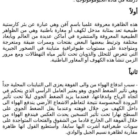
أولاً
هذه الظاهرة معروفة علميا باسم آفن وهي عبارة عن بئر كارستية
طبيعية تعد بمثابة مدخل لكهف أو مغارة باطنية وهي من الظواهر
الطبيعية المعروفة والمنتشرة في أماكن عديدة من العالم وبأبعاد
مختلفة وترتبط ببعضها البعض بفتحات وممرات ضيقة ومتعرجة
ومتواجدة على مستويات طبوغرافية متباينة في الصخور الجيرية
التي تتعرض للتحلل والذوبان تحت تأثير مياه التهطالات ومع مرور
الزمن تنشأ هذه الكهوف أو المغاور الباطنية.
ثانياً
- سبب اندفاع الهواء من والى الفوهة يعزى الى التباينات المحلية جداً
وهي تأثير الضغط الجوي وهو يعتبر العامل الرأسي الذي يتحكم في
اتجاه الرياح واندفاعها، فعندما يزيد الضغط الجوي ليلاً تحت تأثير
البرودة المحسوسة نتيجة لتعاظم الاشعاع الأرضي يندفع الهواء الى
داخل الكهف من خلال فوهته وعندما يقل الضغط الجوي على
السطح نهارا تحت تأثير التسخين يحدث العكس فيندفع الهواء من
خلال الفوهة الى الخارج قادما من الشقوق والفتحات المتواجدة على
سويات طبغرافية أشرت اليها سابقا، وأستطيع القول انها ظاهرة
مقاربة لظاهرة نسيم الجبل والوادي.