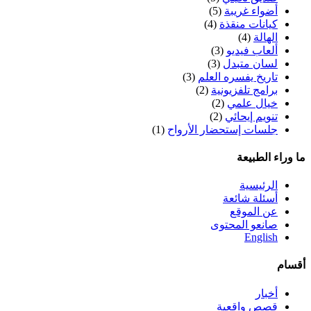
أضواء غريبة
(5)
كيانات منقذة
(4)
الهالة
(4)
ألعاب فيديو
(3)
لسان متبدل
(3)
تاريخ يفسره العلم
(3)
برامج تلفزيونية
(2)
خيال علمي
(2)
تنويم إيحائي
(2)
جلسات إستحضار الأرواح
(1)
ما وراء الطبيعة
الرئيسية
أسئلة شائعة
عن الموقع
صانعو المحتوى
English
أقسام
أخبار
قصص واقعية