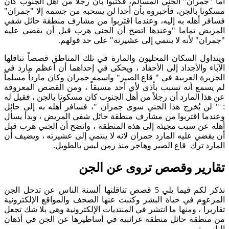
أما "جمران" الجني المسالم، فكتبوا بأن رجلا من أهل الجنوب كان
مسكونا بالجن، فأخبروه بأن أحدا لن يسحبه من جسمه إلا "جمران"
فسافر أهله به إليه، وعندما اقتربوا من مشارف منطقة حائل شفي
المريض تماما "وعندها اتضح أن الجني هرب قبل أن يقضي عليه
"جمران" لأنه لا ينتمي إلى عشيرته" على حد قولهم.
ويتداول السكان المحليون والمارة في تلك المناطق قصصاً تناقلها
الآباء والأجداد إلى الأحفاد ، ويحكى في إحداهما أن أعظم مارد في
الجزيرة العربية في " قاع الصير" واسمه جمران وكان مارداً مسلماً
لم يسمع أنه تسبب بأذى لأي أحد مسبقاً ، ومن القصص المعروفة
عن هذا المارد أن رجلاً من أهل الجنوب كان مسكونا بالجن ، فقيل له
: " لن يُخرج هذا الجني سوى جمران "، فسافر أهله به إلى حائل
وعندما اقتربوا من مشارف منطقة حائل شفي المريض ، وبدأ يسأل
أهله عن سبب مجيئه إلى هذه المنطقة ، واتضح أن الجني هرب قبل
أن يقضي عليه المارد جمران لانه لا ينتمي إلى عشيرته ، ويضيف أن
المارد ترك قاع الصير وهاجر منذ زمن ليس بالطويل.
تقارير وقصص تروى عن الجن
نذكر لكم فيما يلي 5 قصص تناقلتها ألسنة الناس عن تدخل الجن
المزعوم في حياة البشر وكتبت عنها الصحف والمواقع الإلكترونية
تقاريراً ، ومنها ما انتشر في المنتديات الإلكترونية وهي بلا شك تجعل
من منطقة حائل منطقة غرائبية في أساطيرها عن الجن في أذهان
الناس :