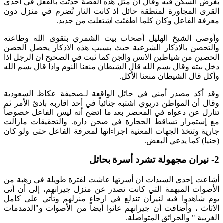
بغرض السكن فيه وقال أن مثل هذه القصة حدثت بالفعل في احدى
القرى المجاورة لمنطقة حائل اذ كانت النار تُضرم في منزل دون
معرفة الفاعل وكان كلما اطفئت اشتعلت من جديد.
وأوصى الشيخ الهليل أصحاب بيت الشمري بتقوى الله وطاعته
والتحصن بالاذكار الشرعية حيث بسبب هذه الاذكار يحصل الحصن
الحصين من شياطين الانس والجن كما ثبت في الصحيح ان الرجل اذا
دخل بيته وقال بسم الله قال الشيطان منعنا النوم واذا قال بسم الله
وأكل قال الشيطان منعنا الأكل.
وقد أكد مصدر أمني في حائل الواقعة لـصحيفة عكاظ السعودية
وقال أن المواطن دريوي اشتبه جنائياً في أحد اقاربه بادئ الأمر ثم
تنازل عن دعواه في المحضر بعد ما اتضح أنه ليس الفاعل خصوصاً
مع إستمرار تساقط الحجارة في صحن داره. والتحقيقات مازالت
جارية وتتخذ الجهات المعنية اجراءاتها لمعرفة الفاعل حتى ولو كان
(جنيا) كما يدعي البعض.
2- نيران مجهولة تشرد أسرة بحائل
أشاعت إحدى السيدات ان أسرتها عاشت لفترة طويلة في رهبة من
الأصوات المبهمة التي كانت تصدر عن منزل جيرانهم، إلى أن أتى
يوم شاهدوا فيه لنيران تندلع في ارجاء منزلهم وتأتي على كامل
الاثاث ، وأضافت أن جيرانهم عانوا أيضاً من الأصوات و"الدمدمات
الغريبة " والحرائق المتواصلة.