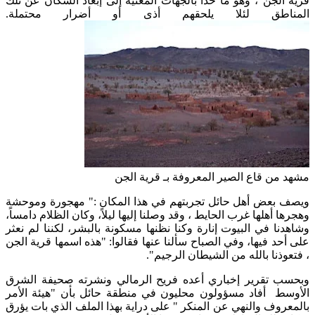
قرية الجن"، وهو ما حدا بالجهات المعنية إلى إبعاد السكان عن تلك
المناطق لئلا يلحقهم أذى أو أضرار محتملة.
مشهد من قاع الصير المعروفة بـ قرية الجن
ويصف بعض أهل حائل تجربتهم في هذا المكان :" مهجورة وموحشة
وهجرها أهلها غرب الحايط ، وقد وصلنا إليها ليلاً، وكان الظلام دامساً،
وشاهدنا في البيوت إنارة وكنا نظنها مسكونة بالبشر، لكننا لم نعثر
على أحد فيها، وفي الصباح سألنا عنها فقالوا: "هذه اسمها قرية الجن
، فتعوذنا بالله من الشيطان الرجيم".
وبحسب تقرير إخباري أعده فريح الرمالي ونشرته صحيفة الشرق
الأوسط أفاد مسؤولون محليون في منطقة حائل بأن "هيئة الأمر
بالمعروف والنهي عن المنكر " على دراية بهذا الملف الذي بات يؤرق