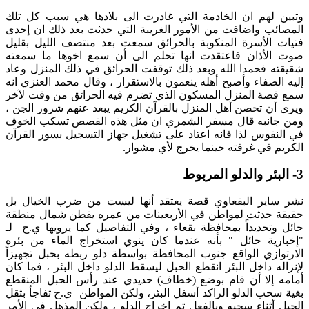
وتبين لهم ان الخادمة التي غادرت الى بلادها هي سبب كل تلك
المصائب واضافت من الأمور الغريبة التي حدثت بعد ذلك ان إحدى
فتيات الأسرة المنكوبة بالحرائق سمعت بعد منتصف الليل بقليل
صوت الأذان فاعتقدت انها تحلم الى أن سمع اخوها ما سمعته
شقيقته فحمدا الله وبعد ذلك توقفت الحرائق في ذلك المنزل وعاد
إليه الصفاء وأصبح أهله ينعمون بالاستقرار ، وقال محمد العنزي انه
سمع قصة المنزل المسكون الذي تضرم فيه الحرائق من وقت لآخر
ويرى أن تحصن أهل المنزل بالقرآن الكريم يبعد عنهم شرور الجن ،
ومن جانبه قال مسفر الشمري ان مثل هذه القصص تسكب الخوف
في النفوس لذا فانه اعتاد على تشغيل جهاز التسجيل بسور القرآن
الكريم في غرفته حينما يخرج لأي مشوار.
3- البئر والدلو المربوط
نشر ساير البقعاوي قصة يعتقد أنها ليست من ضرب الخيال بل
حقيقة حدثت لمواطن في الأربعينات من عمره يقطن شمال منطقة
حائل وتحديداً بمحافظة بقعاء ، وفي التفاصيل كما يرويها ي.ح لـ
"إخبارية حائل " بأنه عندما كان ينوي استخراج الماء من بئره
الارتوازي الواقع جنوب المحافظة بواسطة دلو ربطه بحبل تجهيزاً
لإنزاله داخل البئر انقطع الحبل ليسقط الدلو داخل البئر ، فما كان
أمامه إلا أن قام بوضع (خطاف) حديدي عند رأس الحبل المنقطع
بغية سحب الدلو الراكد أسفل البئر، ولكن المواطن ي.ح تفاجأ بثقل
الحبل أثناء سحبه وبالفعل تم إخراج الدلو ، ولكن المذهل في الأمر