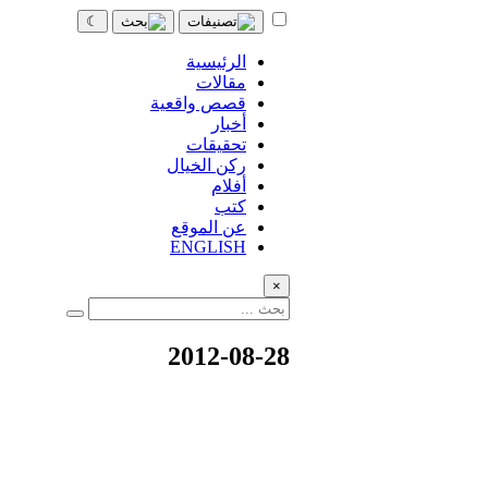
☾
الرئيسية
مقالات
قصص واقعية
أخبار
تحقيقات
ركن الخيال
أفلام
كتب
عن الموقع
ENGLISH
×
2012-08-28