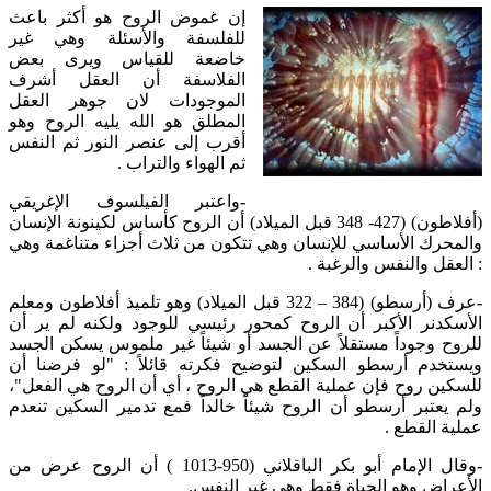
إن غموض الروح هو أكثر باعث
للفلسفة والأسئلة وهي غير
خاضعة للقياس ويرى بعض
الفلاسفة أن العقل أشرف
الموجودات لان جوهر العقل
المطلق هو الله يليه الروح وهو
أقرب إلى عنصر النور ثم النفس
ثم الهواء والتراب .
-
واعتبر الفيلسوف الإغريقي
(أفلاطون) (427- 348 قبل الميلاد) أن الروح كأساس لكينونة الإنسان
والمحرك الأساسي للإنسان وهي تتكون من ثلاث أجزاء متناغمة وهي
: العقل والنفس والرغبة .
-
عرف (أرسطو) (384 – 322 قبل الميلاد) وهو تلميذ أفلاطون ومعلم
الأسكدنر الأكبر أن الروح كمحور رئيسي للوجود ولكنه لم ير أن
للروح وجوداً مستقلاً عن الجسد أو شيئاً غير ملموس يسكن الجسد
ويستخدم أرسطو السكين لتوضيح فكرته قائلاً : "لو فرضنا أن
للسكين روح فإن عملية القطع هي الروح ، أي أن الروح هي الفعل"،
ولم يعتبر أرسطو أن الروح شيئاً خالداً فمع تدمير السكين تنعدم
عملية القطع .
-
وقال الإمام أبو بكر الباقلاني (950-1013 ) أن الروح عرض من
الأعراض وهو الحياة فقط وهي غير النفس.