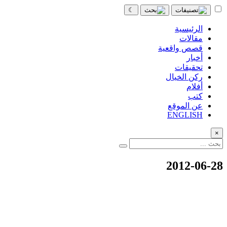
☾
الرئيسية
مقالات
قصص واقعية
أخبار
تحقيقات
ركن الخيال
أفلام
كتب
عن الموقع
ENGLISH
×
2012-06-28