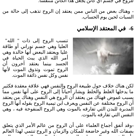
للروح في جسم أي كائن يجعل هذا الكائن متنفساً.
- وهناك بعض من الناس ممن يعتقد إن الروح تذهب إلى حالة من
السبات لحين يوم الحساب.
6- في المعتقد الإسلامي
تنسب الروح إلى ذات " الله"
العليا وهي جسم نوراني أو طاقة
عليا ويعتقد البعض أنها خالدة وهي
أمر الله الذي يبث الحياة في
الجسد بينما يعتقد آخرون أن
الروح تموت وتذوق الموت لأنها
نفس وكل نفس ذائقة الموت.
لكن هناك خلاف حول طبيعة الروح والنفس فهي علاقة معقدة فكثير
ما يدخلها الغلط والخلط ويشار أحياناً إلى الروح على أنها نفس مما
يسبب غموض فهناك من يعتقد أن الروح هي النفس وهناك من يعتقد
أن الروح مختلفة عن النفس ويعرف ابن تيمية الروح بقوله أنها الروح
المدبرة للبدن التي تفارقه بالموت وهي الروح المنفوخة فيه ، وهي
النفس التي تفارقه بالموت.
-
وقد أتفق أجماع العلماء على أن الروح من عالم الأمر الذي يتعلق
بصفات الله وغير خاضعة للمكان والزمان و الروح تنتمي لهذا العالم