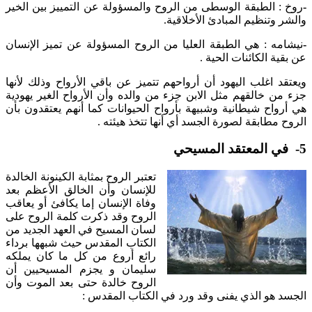
-
روخ : الطبقة الوسطى من الروح والمسؤولة عن التمييز بين الخير
والشر وتنظيم المبادئ الأخلاقية.
-
نيشامه : هي الطبقة العليا من الروح المسؤولة عن تميز الإنسان
عن بقية الكائنات الحية .
ويعتقد اغلب اليهود أن أرواحهم تتميز عن باقي الأرواح وذلك لأنها
جزء من خالقهم مثل الابن جزء من والده وأن الأرواح الغير يهودية
هي أرواح شيطانية وشبيهة بأرواح الحيوانات كما أنهم يعتقدون بأن
الروح مطابقة لصورة الجسد أي أنها تتخذ هيئته .
5- في المعتقد المسيحي
تعتبر الروح بمثابة الكينونة الخالدة
للإنسان وأن الخالق الأعظم بعد
وفاة الإنسان إما يكافئ أو يعاقب
الروح وقد ذكرت كلمة الروح على
لسان المسيح في العهد الجديد من
الكتاب المقدس حيث شبهها برداء
رائع أروع من كل ما كان يملكه
سليمان و يجزم المسيحيين أن
الروح خالدة حتى بعد الموت وأن
الجسد هو الذي يفنى وقد ورد في الكتاب المقدس :