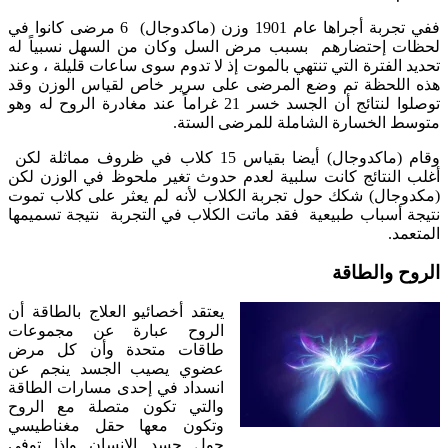
ففي تجربة أجراها عام 1901 وزن (ماكدوجال) 6 مرضى كانوا في
لحظات إحتضارهم بسبب مرض السل وكان من السهل نسبياً له
تحديد الفترة التي تنتهي بالموت إذ لا تدوم سوى ساعات قليلة ، وعند
هذه اللحظة تم وضع المرضى على سرير خاص لقياس الوزن وقد
توصلوا لنتائج أن الجسد خسر 21 غراماً عند مغادرة الروح له وهو
متوسط الخسارة الشاملة للمرضى الستة.
وقام (ماكدوجال) أيضا بقياس 15 كلاب في ظروف مماثلة لكن
أغلب النتائج كانت سلبية لعدم حدوث تغير ملحوظ في الوزن لكن
(مكدوجال) شكك حول تجربة الكلاب لأنه لم يعثر على كلاب تموت
نتيجة أسباب طبيعية فقد ماتت الكلاب في التجربة نتيجة تسميمها
المتعمد.
الروح والطاقة
يعتقد أخصائيو العلاج بالطاقة أن
الروح عبارة عن مجموعات
طاقات متحدة وأن كل مرض
عضوي يصيب الجسد ينجم عن
انسداد في إحدى مسارات الطاقة
والتي تكون متصلة مع الروح
وتكون معها حقل مغناطيسي
حول جسد الإنسان وإذا توفي