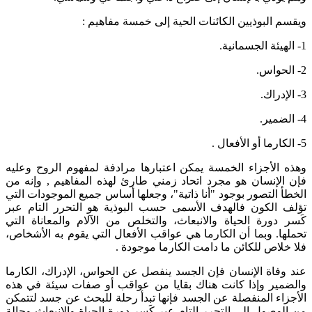
ويقسم البوذيين الكائنات الحية إلى خمسة مفاهيم :
1- الهيئة الجسمانية.
2- الحواس.
3- الإدراك.
4- الضمير.
5- الكارما أو الأفعال .
وهذه الأجزاء الخمسة يمكن اعتبارها مرادفة لمفهوم الروح وعليه
فإن الإنسان هو مجرد اتحاد زمني طارئ لهذه المفاهيم , وإنه من
الخطأ التصور بوجود "أنا ذاتية"، وجعلها أساس جميع الموجودات التي
تؤلف الكون فالهدف الأسمى حسب البوذية هو التحرر التام عبر
كَسر دورة الحياة والانبعاث، والتخلص من الآلام والمعاناة التي
تحملها. وبما أن الكارما هي عواقب الأفعال التي يقوم به الأشخاص،
فلا خلاص للكائن ما دامت الكارما موجودة .
عند وفاة الإنسان فإن الجسد ينفصل عن الحواس، الإدراك، الكارما
والضمير وإذا كانت هناك بقايا من عواقب أو صفات سيئة في هذه
الأجزاء المنفصلة عن الجسد فإنها تبدأ رحلة للبحث عن جسد لتتمكن
من الوصول إلى التحرر التام عبر كَسر دورة الحياة والانبعاث وحالة