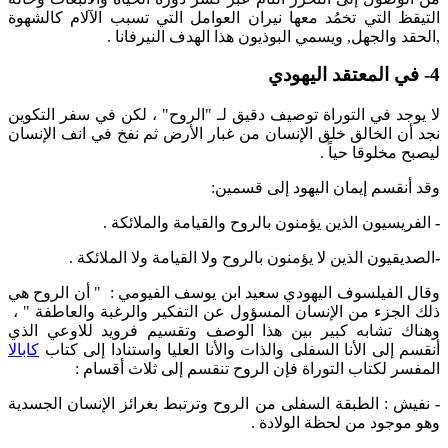
التيقظ التي تخمُد معها نيران العوامل التي تسبب الآلام كالشهوة
,الحقد والجهل, ويسمي البوذيون هذا الهدف النيرفانا .
4- في المعتقد اليهودي
لا يوجد في التوراة توصيف دقيق لـ "الروح" ، لكن في سفر التكوين
نجد أن الخالق خلق الإنسان من غبار الأرض ثم نفخ في انف الإنسان
ليصبح مخلوقا حياً .
وقد أنقسم إيمان اليهود إلى قسمين:
-
الفريسيون الذين يؤمنون بالروح والقيامة والملائكة .
-
الصديقيون الذين لا يؤمنون بالروح ولا القيامة ولا الملائكة .
وقال الفيلسوف اليهودي سعيد ابن يوسف الفيومي : " أن الروح هي
ذلك الجزء من الإنسان المسؤول عن التفكير والرغبة والعاطفة " ،
وهناك تشابه كبير بين هذا الوصف وتقسيم فرويد للاوعي الذي
أنقسم إلى الأنا السفلى والذات والأنا العليا واستنادا إلى كتاب
كابالا
المفسر لكتاب التوراة فإن الروح تنقسم إلى ثلاث أقسام :
-
نفيش : الطبقة السفلى من الروح وترتبط بغرائز الإنسان الجسدية
وهو موجود من لحظة الولادة .