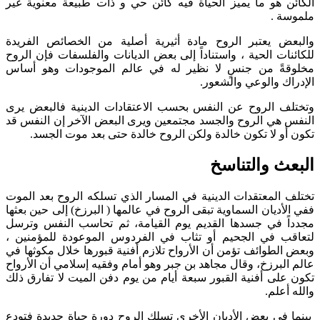
الكائن هو ما يميز الحياة فيه كائن حي و ذات طبيعة معنوية غير
ملموسة .
والبعض يعتبر الروح مادة أثيرية أصلية من الخصائص الفريدة
للكائنات الحية ، واستناداً إلى بعض الديانات والفلسفات فإن الروح
مخلوقةً من جنسٍ لا نظير له في عالم الموجودات وهو أساس
الإدراك والوعي والشعور.
وتختلف الروح عن النفس بحسب الاعتقادات الدينية فالبعض يرى
النفس هي الروح والجسد مجتمعين ويرى البعض الآخر إن النفس قد
تكون أو لا تكون خالدة ولكن الروح خالدة حتى بعد موت الجسد.
البعث والتناسخ
تختلف المعتقدات الدينية في المسار الذي تسلكه الروح بعد الموت
ففي الأديان السماوية تبقى الروح في عالمها ( البرزخ) إلى حين بعثها
مجدداً في جسدها القديم يوم القيامة، ثم تحاسب النفس وترسل
لتعاقب في الجحيم أو تثاب في الفردوس الموعودة للمؤمنين ،
وبعض الطوائف تؤمن أن الأرواح تلازم أفنية قبورها خلال مكوثها في
عالم البرزخ، وقال مجاهد بن جبر وهو أمام وفقيه إسلامي أن الأرواح
تكون على أفنية القبور سبعة أيام من يوم دفن الميت لا تفارق ذلك
والله أعلم.
بينما في بعض الأديان الأخرى تسلك الروح دورة حياة جديدة فتودع