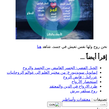
نحن روح ولها نفس تعيش في جسد، شاهد
هنا
إقرأ أيضاً ...
الحبل الفضي: الجسر الغامض بين الجسد والروح
إيمانويل سويدنبورغ: من مختبر العلم إلى عوالم الروحانيات
عزرائيل : قابض الروح
إستحضار الأرواح
طرد الارواح في الدين والمعتقد
روح سيلفر بيرش
تصنيفات :
معتقدات وأساطير