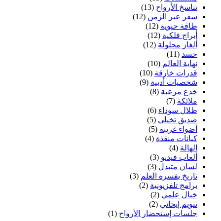
تناسخ الأرواح
(13)
سفر عبر الزمن
(12)
طاقة حيوية
(12)
أبراج فلكية
(12)
ألغاز محلولة
(12)
حسد
(11)
نهاية العالم
(10)
قدرات خارقة
(10)
شخصيات أدبية
(9)
خدع مرعبة
(8)
ملائكة
(7)
ظلال سوداء
(6)
صديق تخيلي
(5)
أضواء غريبة
(5)
كيانات منقذة
(4)
الهالة
(4)
ألعاب فيديو
(3)
لسان متبدل
(3)
تاريخ يفسره العلم
(3)
برامج تلفزيونية
(2)
خيال علمي
(2)
تنويم إيحائي
(2)
جلسات إستحضار الأرواح
(1)