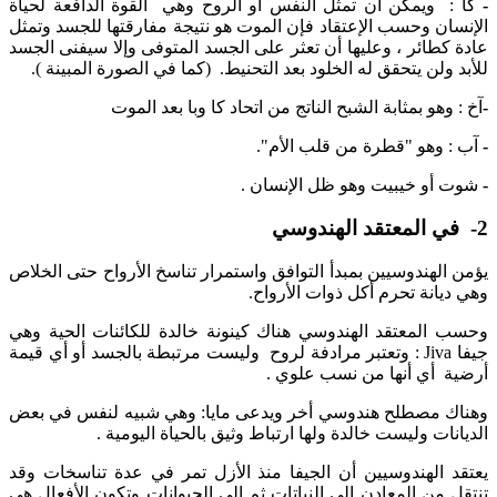
-
كا : ويمكن أن تمثل النفس أو الروح وهي القوة الدافعة لحياة
الإنسان وحسب الإعتقاد فإن الموت هو نتيجة مفارقتها للجسد وتمثل
عادة كطائر ، وعليها أن تعثر على الجسد المتوفى وإلا سيفنى الجسد
للأبد ولن يتحقق له الخلود بعد التحنيط. (كما في الصورة المبينة ).
-
آخ : وهو بمثابة الشبح الناتج من اتحاد كا وبا بعد الموت
-
آب : وهو "قطرة من قلب الأم".
-
شوت أو خيبيت وهو ظل الإنسان .
2- في المعتقد الهندوسي
يؤمن الهندوسيين بمبدأ التوافق واستمرار تناسخ الأرواح حتى الخلاص
وهي ديانة تحرم أكل ذوات الأرواح.
وحسب المعتقد الهندوسي هناك كينونة خالدة للكائنات الحية وهي
جيفا Jiva : وتعتبر مرادفة لروح وليست مرتبطة بالجسد أو أي قيمة
أرضية أي أنها من نسب علوي .
وهناك مصطلح هندوسي أخر ويدعى مايا: وهي شبيه لنفس في بعض
الديانات وليست خالدة ولها ارتباط وثيق بالحياة اليومية .
يعتقد الهندوسيين أن الجيفا منذ الأزل تمر في عدة تناسخات وقد
تنتقل من المعادن إلى النباتات ثم إلى الحيوانات وتكون الأفعال هي