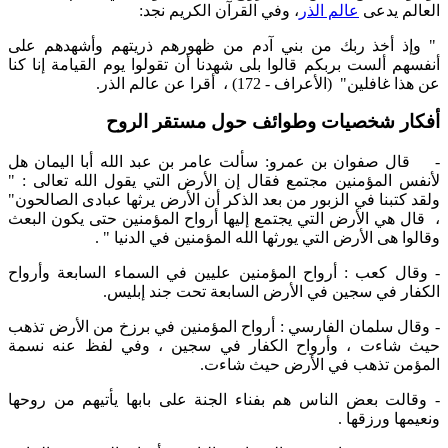
العالم يدعى
عالم الذر
، وفي القرآن الكريم نجد:
" وإذ أخذ ربك من بني آدم من ظهورهم ذريتهم وأشهدهم على
أنفسهم ألست بربكم قالوا بلى شهدنا أن تقولوا يوم القيامة إنا كنا
عن هذا غافلين" (الأعراف - 172) ، أقرا عن عالم الذر.
أفكار شخصيات وطوائف حول مستقر الروح
- قال صفوان بن عمرو: سألت عامر بن عبد الله أبا اليمان هل
لأنفس المؤمنين مجتمع فقال إن الأرض التي يقول الله تعالى : "
ولقد كتبنا في الزبور من بعد الذكر أن الأرض يرثها عبادى الصالحون"
، قال هي الأرض التي يجتمع إليها أرواح المؤمنين حتى يكون البعث
وقالوا هى الأرض التي يورثها الله المؤمنين في الدنيا " .
- وقال كعب : أرواح المؤمنين عليين في السماء السابعة وأرواح
الكفار في سجين في الأرض السابعة تحت جند إبليس.
- وقال سلمان الفارسي : أرواح المؤمنين في برزخ من الأرض تذهب
حيث شاءت ، وأرواح الكفار في سجين ، وفي لفظ عنه نسمة
المؤمن تذهب في الأرض حيث شاءت.
- وقالت بعض الناس هم بفناء الجنة على بابها يأتيهم من روحها
ونعيمها ورزقها .