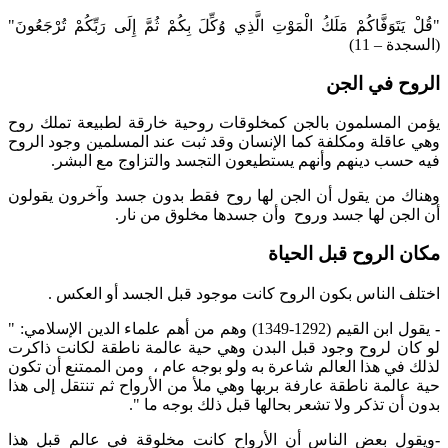
"قُلْ يَتَوَفَّاكُمْ مَلَكُ الْمَوْتِ الَّذِي وُكِّلَ بِكُمْ ثُمَّ إِلَى رَبِّكُمْ تُرْجَعُونَ"
(السجدة – 11)
الروح في الجن
يؤمن المسلمون بالجن كمخلوقات روحية خارقة لطبيعة تملك روح
وهي عاقلة ومكلفة كما الإنسان وقد ثبت عند المسلمين وجود الروح
فيه حسب دينهم وأنهم يستطيعون التجسد والتزاوج مع البشر.
وهناك من يقول أن الجن لها روح فقط بدون جسد وآخرون يقولون
أن الجن لها جسد وروح وأن جسدها مخلوق من نار.
مكان الروح قبل الحياة
اختلف الناس بكون الروح كانت موجود قبل الجسد أو العكس .
-
يقول ابن القيم (1292-1349) وهم من أهم علماء الدين الإسلامي: "
لو كان لروح وجود قبل البدن وهي حية عالمة ناطقة لكانت ذاكرت
لذلك في هذا العالم شاعرة به ولو بوجه عام ، ومن الممتنع أن تكون
حية عالمة ناطقة عارفة بربها وهي ملأ من الأرواح ثم تنتقل إلى هذا
بدون أن تذكر ولا تشعر بحالها قبل ذلك بوجه ما ".
-
ويقول بعض الناس أن الأرواح كانت مخلوقة في عالم قبل هذا