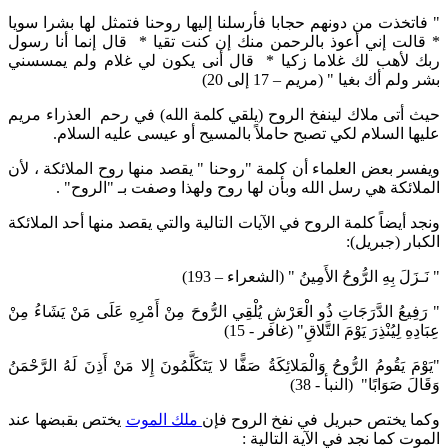
" فاتخذت من دونهم حجابا فأرسلنا إليها روحنا فتمثل لها بشرا سويا
* قالت إني أعوذ بالرحمن منك إن كنت تقيا * قال إنما أنا رسول
ربك لأهب لك غلاما زكيا * قال أنى يكون لي غلام ولم يمسسني
بشر ولم أك بغيا " (مريم – 17 إلى 20)
حيث أتى ملاك لينفخ الروح (يلقي كلمة الله) في رحم العذراء مريم
عليها السلام لكي تصبح حاملاً بالمسيح أو عيسى عليه السلام.
ويفسر بعض العلماء أن كلمة "روحنا " يقصد منها روح الملائكة ، لأن
الملائكة هي رسل الله وبأن لها روح ولهذا وصفت بـ "الروح" .
ونجد أيضاً كلمة الروح في الآيات التالية والتي يقصد منها أحد الملائكة
الكبار (جبريل):
" نَـزَلَ بِهِ الرُّوحُ الأَمِينُ " (الشعراء – 193)
" رَفِيعُ الدَّرَجَاتِ ذُو الْعَرْشِ يُلْقِي الرُّوحَ مِنْ أَمْرِهِ عَلَى مَنْ يَشَاءُ مِنْ
عِبَادِهِ لِيُنْذِرَ يَوْمَ التَّلاقِ" (غافر - 15)
"يَوْمَ يَقُومُ الرُّوحُ وَالْمَلائِكَةُ صَفًّا لا يَتَكَلَّمُونَ إِلا مَنْ أَذِنَ لَهُ الرَّحْمَنُ
وَقَالَ صَوَابًا" (النبأ - 38)
وكما يختص حبريل في نفخ الروح فإن
ملك الموت
يختص بقبضها عند
الموت كما نجد في الآية التالية :