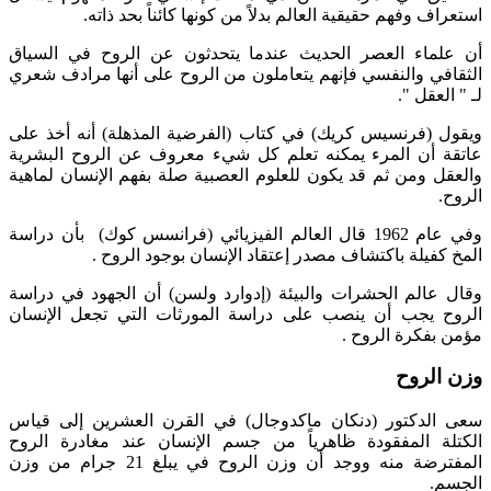
استعراف وفهم حقيقية العالم بدلاً من كونها كائناً بحد ذاته.
أن علماء العصر الحديث عندما يتحدثون عن الروح في السياق
الثقافي والنفسي فإنهم يتعاملون من الروح على أنها مرادف شعري
لـ " العقل ".
ويقول (فرنسيس كريك) في كتاب (الفرضية المذهلة) أنه أخذ على
عاتقة أن المرء يمكنه تعلم كل شيء معروف عن الروح البشرية
والعقل ومن ثم قد يكون للعلوم العصبية صلة بفهم الإنسان لماهية
الروح.
وفي عام 1962 قال العالم الفيزيائي (فرانسس كوك) بأن دراسة
المخ كفيلة باكتشاف مصدر إعتقاد الإنسان بوجود الروح .
وقال عالم الحشرات والبيئة (إدوارد ولسن) أن الجهود في دراسة
الروح يجب أن ينصب على دراسة المورثات التي تجعل الإنسان
مؤمن بفكرة الروح .
وزن الروح
سعى الدكتور (دنكان ماكدوجال) في القرن العشرين إلى قياس
الكتلة المفقودة ظاهرياً من جسم الإنسان عند مغادرة الروح
المفترضة منه ووجد أن وزن الروح في يبلغ 21 جرام من وزن
الجسم.