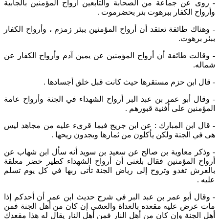
- روى عن جماعة من الصحابة والتابعين أرواح المؤمنين بالجابية
وأرواح الكفار ببرهوت بئر بحضرموت .
- وهناك طائفة تعتقد أن أرواح المؤمنين ببئر زمزم ، وأرواح الكفار
ببئر برهوت.
- وقالت طائفة أن أرواح المؤمنين عن يمين آدم وأرواح الكفار عن
شماله.
- قال ابن حزم مستقرها حيث كانت قبل خلق أجسادها .
- وقال أبو عمر بن عبد البر أرواح الشهداء في الجنة وأرواح عامة
المؤمنين على أفنية قبورهم .
- قال ابن المبارك : عن ابن جريج فيما قرىء عليه من مجاهد ليس
هى في الجنة ولكن يأكلون من ثمارها ويجدون ريحها .
- وذكر معاوية بن صالح عن سعيد بن سويد أنه سأل ابن شهاب عن
أرواح المؤمنين فقال بلغنى أن أرواح الشهداء كطير خضر معلقة
بالعرش تغدو وتروح إلى رياض الجنة تأتى ربها في كل يوم تسلم
عليه .
- وقال أبو عمر بن عبد البر في شرح حديث ابن عمر أن أحدكم إذا
مات عرض عليه مقعده بالغداة والعشى إن كان من أهل الجنة فمن
أهل الجنة وإن كان من أهل النار فمن أهل النار يقال له هذا مقعدك