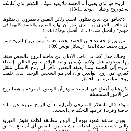
" الروح هو الذي يحيي أما الجسد فلا يفيد شيئًا ، الكلام الذي أكلمكم
به هو روح وحياة" (يوحنا 11-13)
" لا تخافوا من الذين يقتلون الجسد ولكن النفس لا يقدرون أن يقتلوها
بل خافوا بالحري من الذي يقدر أن يهلك النفس والجسد كليهما في
جهنم" ( أنجيل متى 28:10- أنجيل لوقا 5,4:12 ).
" من يزرع لجسده فمن الجسد يحصد فساداً ومن يزرع للروح فمن
الروح يحصد حياة أبدية" (رسائل بولس 8:6 )
-
وهناك جدل كما في باقي الأديان عن ماهية الروح فالبعض يعتقد
إنها موجودة قبل ولادة الإنسان وعند الولادة يقوم الخالق بإعطاء
الروح إلى الجسد بينما يعتقد البعض الآخر أن روح الإنسان تنتقل
كمزيج من روح الوالدين وأن آدم هو الشخص الوحيد الذي خلقت
روحة مباشرة من الخالق.
لكن هناك أجماع في المسيحية وهو أن الوصول لمعرفة ماهية الروح
من الأمور المستحيلة.
- وقد قال المفكر المسيحي (أورليس) أن الروح عبارة عن مادة
خاصة وفريدة غرضها التحكم في الجسد .
- ويرى طائفة شهود يهوه أن الروح مطابقة لكلمة نفيش العبرية
والتي حسب تصور الجماعة مشتقة من التنفس أي أن نفخ الخالق