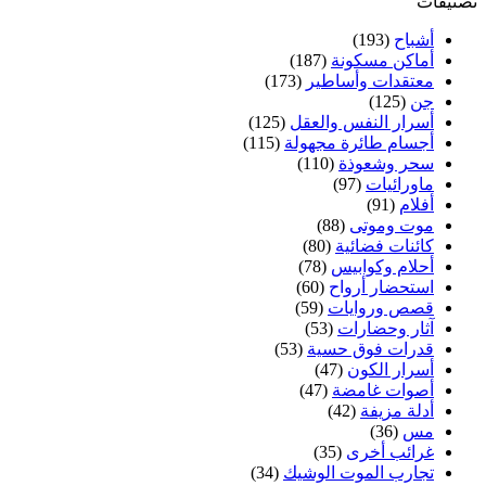
تصنيفات
أشباح
(193)
أماكن مسكونة
(187)
معتقدات وأساطير
(173)
جن
(125)
أسرار النفس والعقل
(125)
أجسام طائرة مجهولة
(115)
سحر وشعوذة
(110)
ماورائيات
(97)
أفلام
(91)
موت وموتى
(88)
كائنات فضائية
(80)
أحلام وكوابيس
(78)
استحضار أرواح
(60)
قصص وروايات
(59)
آثار وحضارات
(53)
قدرات فوق حسية
(53)
أسرار الكون
(47)
أصوات غامضة
(47)
أدلة مزيفة
(42)
مس
(36)
غرائب أخرى
(35)
تجارب الموت الوشيك
(34)