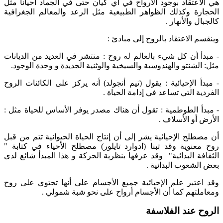
هي الاعتقاد بوجود الأرواح في أي كيان حتى في الجماد أحياناً مثل
الحجارة وكذلك الظواهر الطبيعية مثل الرعد والمعالم الجغرافية
كالجبال والأنهار .
وينقسم الاعتقاد بالروح إلى مبادئ :
- مبدأ أن كل شيء بالعالم له روح : منتشر في العديد من الديانات
مثل: الشنتو والهندوسية والسيخية والوثنية الجديدة و وحدة الوجود.
- مبدأ الإحيائية : يقول (تيم أنجولد) أنه يركز على الكائنات الروح
الفردية التي تساعد في إدامة الحياة .
- مبدأ الطوطمية : تقول أن هناك مصدر يوفر الأساس للحياة مثل :
الأرض أو الأسلاف .
أن مصطلح الإحيائية يشر إلى أن إنتاج الحياة الحيوانية تتم من قبل
روح معنوية وقد تبنا (ادوارد تايلور) مصطلح الأحياء في كتابة "
الثقافة البدائية" وقد عرفها بنظرية الحركة و هذا المبدأ شائع لدى
بعض الشعوب البدائية .
وقد اعتبر علم الإحيائية جميع الأجسام على أنها تحتوي على روح
ومعاملتهم كما أن الأجسام أرواح على نحو شبة شمولي .
الروح عند الفلاسفة