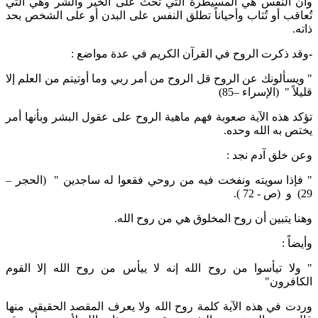
وأن النفس هي المسيطرة التي تحث على الخير والشر وهي التي
تُعاقب أو تُثاب وأحياناً تطلق النفس على البدن أو على الشخص بحد
ذاته.
-
وقد ذكرت الروح في القرآن الكريم في عدة مواضع :
" ويسألونك عن الروح قل الروح من أمر ربي وما أوتيتم من العلم إلا
قليلاً " (الإسراء –85)
تؤكد هذه الآية صعوبة فهم ماهية الروح على عقول البشر وبأنها أمر
يختص به الله وحده.
وعن خلق آدم نجد :
" فإذا سويته ونفخت فيه من روحي فقعوا له ساجدين " (الحجر –
29) و (ص - 72 ).
وهنا يتبين أن روح المخلوق هي من روح الله.
وأيضاً :
" ولا تيأسوا من روح الله إنه لا ييأس من روح الله إلا القوم
الكافرون"
وردت في هذه الآية كلمة روح الله ولا يعرف المقصد الحقيقي منها