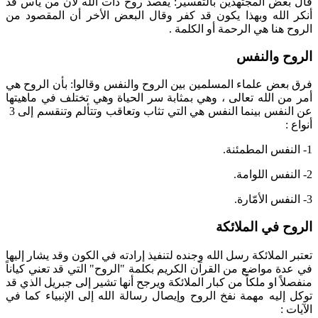
قال بعض المجتهدين بالتفسير: يقصد روح ذات الله لأن من يأس قد
أنكر الله وبهذا يكون قد كفر وقال البعض الأخر أن المقصود من
الروح هنا هي الرحمة أو الكلمة .
الروح والنفس
فرق بعض علماء المسلمين بين الروح والنفس وقالوا: بأن الروح هي
أمر من الله تعالى ، وهي بمثابة سر الحياة وهي تختلف في ماهيتها
عن النفس بينما النفس هي التي تثاب وتعاقب وتتألم وتنقسم إلى 3
أنواع :
1- النفس المطمئنة.
2- النفس اللوامة.
3- النفس الأمّارة.
الروح في الملائكة
تعتبر الملائكة رسل الله وجنده لتنفيذ إرادته في الكون وقد يشار إليها
في عدة مواضع من القرآن الكريم بكلمة "الروح" التي قد تعني كياناً
منفصلاً او ملكاً من كبار الملائكة ويرجح أنها تشير إلى جبريل الذي قد
توكل إليه مهمة نفخ الروح وإيصال رسالة الله إلى الإنبياء كما في
الآيات :