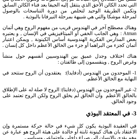
التي تحدد الكائن الأحق الذي ينتقل إليه الجيفا بعد فناء الكائن السابق
وتكمن الطريقة الوحيد لتخلص من دورة التناسخات بالوصول
لمرحلة موشكا والتي هي شبيهة بمرحلة النيرفانا بالبوذية .
وهناك مصطلح آخر في الهندوس قريب من مفهوم الروح وهي أتمان
Atman : وهي الجانب الخفي أو الميتافيزيقي في الإنسان , و يعتبره
بعض المدارس الفكرية الهندوسية أساس الكينونة , ويمكن اعتبار
أتمان كجزء من البراهما أو جزء من الخالق الأعظم داخل كل إنسان .
هناك اختلاف وجدل عميق بين الهندوسيين أنفسهم حول منشأ
وغرض الروح , وينقسمون إلى طائفتان :
1- الموحدون من الهندوس (أدفايدا): يعتقدون أن الروح ستتحد في
النهاية مع الخالق الأعظم.
2- غير الموحدون من الهندوس (دفايتا): الروح لا صلة له على الإطلاق
بالخالق الأعظم وأن الخالق لم يخلق الروح ولكن الروح تعتمد على
وجود الخالق.
3- في المعتقد البوذي
في العقيدة البوذية يكون كل شيء في حالة حركة مستمرة وإن
الاعتقاد بان هناك كينونة ثابتة أو خالدة على هيئة الروح هو عبارة عن
وهم يؤدي بالإنسان إلى صراع داخلي واجتماعي وسياسي.