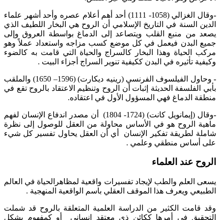
-
وقال الغزالي (1058- 1111) أحد أهم أعلام عصره وأحد أشهر علماء
الدين السنة في التاريخ الإسلامي أن الروح هي البخار اللطيف الذي
يصعد من منبع القلب ويتصاعد إلى الدماغ بواسطة العروق وإلى
جميع البدن فيعمل في كل موضع كسب مزاجه واستعداد عملاً وهو
مركب الحياة وهذا البخار كالسراج والحياة التي قامت به كالضوء
وكيفية تأثيره في البدن ككيفية تنوير السراج أجزاء البيت .
-
وحاول الفيلسوف الفرنسي (رينيه ديكارت) (1596– 1650) والملقب
بأبي الفلسفة الحديثة إثبات أن الروح وتنظيم الاعتقاد بالروح تقع في
منطقة الدماغ فهي المسؤول الأول في اعتقاده.
-
وقال (إيمانويل كانت) (1724- 1804) أن مصدر اندفاع الإنسان لفهم
ماهية الروح هو في الأساس محاولة من العقل للوصول إلى نظرة
شاملة لطريقة تفكير الإنسان أي أن العقل يحاول تفسير كل شيء
على أساس منطقي وعلمي .
الروح عند العلماء
يسعى العلم والطب لإيجاد تفسيرات واقعية لمظاهرالحياة في العالم
الطبيعي ويعرف هذا الموقف العقلي باسم الواقعية المنهجية .
وقد قامت الكثير من الدراسة العلمية المتعلقة بالروح قد شملت
التحقيق في أمرها ككائن ذي معتقد إنساني أو كمفهوم يشكل