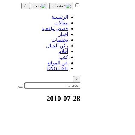
☾
الرئيسية
مقالات
قصص واقعية
أخبار
تحقيقات
ركن الخيال
أفلام
كتب
عن الموقع
ENGLISH
×
2010-07-28