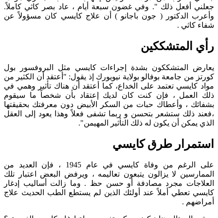
جعلني أفعل ذلك ". وفي غضون سبعة أيام ، عاد بصر كاثي كاملاً.
وأعرب الدكتور ( جون باجانو ) أن علاج كايسي كان مسؤولاً عن
شفاء كاثي .
رأي المتشككين
يعارض المتشككون بشدة إجراءات كايسي مثل البروفسور بول
كورتز من جامعة بوفالو بولاية نيويورك إذ يقول: "أعتقد أن الكثير من
مواد كايسي تعتمد على الخداع، كما أعتقد أن هناك تأثير وهمي في
ذلك العمل ، فإن كنت كان لديك إعتقاد بأن شخصاً ما سيقوم
بشفائك ، وأعطاك حبات من السكر الأبيض دون معرفتك بحقيقتها
،فعند ذلك ستشعر بتحسن و ربما تشفى فعلاً وهذا يعود إلى العقل
الذي يمكن أن يكون له ذلك التأثير المهيمن".
استمرار طرق كايسي
على الرغم من وفاة كايسي في عام 1945 ، فإن العديد من
الممارسين لا يزالون يتبعون تعاليمه ، ويرفض البعض اعتبار تلك
العلاجات مجرد مصادفة أو حسن حظ . وما زالت أساليب إدغار
كايسي تعطي أملاً عند أولئك الذين لم يستطع الطب الحديث علاج
أمراضهم .