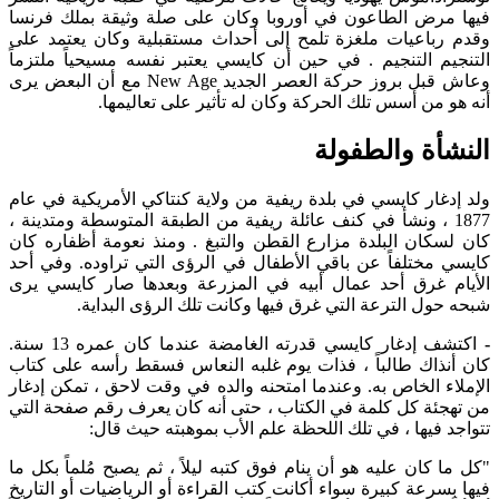
فيها مرض الطاعون في أوروبا وكان على صلة وثيقة بملك فرنسا
وقدم رباعيات ملغزة تلمح إلى أحداث مستقبلية وكان يعتمد على
التنجيم التنجيم . في حين أن كايسي يعتبر نفسه مسيحياً ملتزماً
وعاش قبل بروز حركة العصر الجديد New Age مع أن البعض يرى
أنه هو من أسس تلك الحركة وكان له تأثير على تعاليمها.
النشأة والطفولة
ولد إدغار كايسي في بلدة ريفية من ولاية كنتاكي الأمريكية في عام
1877 ، ونشأ في كنف عائلة ريفية من الطبقة المتوسطة ومتدينة ،
كان لسكان البلدة مزارع القطن والتبغ . ومنذ نعومة أظفاره كان
كايسي مختلفاً عن باقي الأطفال في الرؤى التي تراوده. وفي أحد
الأيام غرق أحد عمال أبيه في المزرعة وبعدها صار كايسي يرى
شبحه حول الترعة التي غرق فيها وكانت تلك الرؤى البداية.
اكتشف إدغار كايسي قدرته الغامضة عندما كان عمره 13 سنة.
كان أنذاك طالباً ، فذات يوم غلبه النعاس فسقط رأسه على كتاب
الإملاء الخاص به. وعندما امتحنه والده في وقت لاحق ، تمكن إدغار
من تهجئة كل كلمة في الكتاب ، حتى أنه كان يعرف رقم صفحة التي
تتواجد فيها ، في تلك اللحظة علم الأب بموهبته حيث قال:
"كل ما كان عليه هو أن ينام فوق كتبه ليلاً ، ثم يصبح مُلماً بكل ما
فيها بسرعة كبيرة سواء أكانت كتب القراءة أو الرياضيات أو التاريخ