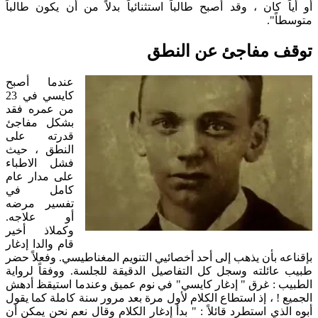
أو أياً كان ، وقد أصبح طالباً استثنائياً بدلاً من أن يكون طالباً
متوسطاً".
توقف مفاجئ عن النطق
عندما أصبح
كايسي في 23
من عمره فقد
بشكل مفاجئ
قدرته على
النطق ، حيث
فشل الاطباء
على مدار عام
كامل في
تفسير مرضه
أو علاجه.
وكملاذ أخير
قام والدا إدغار
بإقناعه بأن يذهب إلى أحد أخصائيي التنويم المغناطيسي. وفعلاً حضر
طبيب عائلته وسجل كل التفاصيل الدقيقة للجلسة. ووفقاً لرواية
الطبيب : غرق " إدغار كايسي" في نوم عميق وعندما استيقظ أدهش
الجميع ! ، إذ استطاع الكلام لأول مرة بعد مرور سنة كاملة كما يقول
أبوه الذي استطرد قائلاً : " بدأ إدغار الكلام وقال نعم نحن يمكن أن