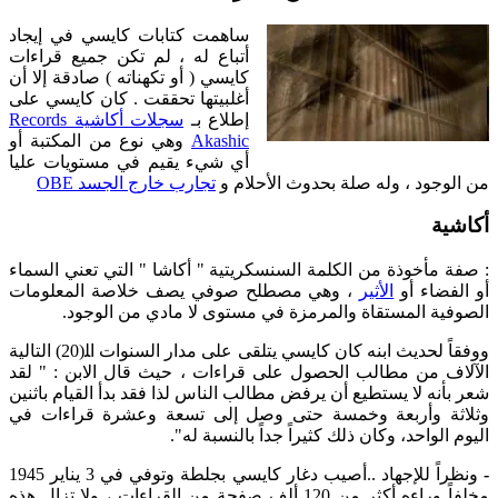
ساهمت كتابات كايسي في إيجاد
أتباع له ، لم تكن جميع قراءات
كايسي ( أو تكهناته ) صادقة إلا أن
أغلبيتها تحققت . كان كايسي على
إطلاع بـ
سجلات أكاشية Records
Akashic
وهي نوع من المكتبة أو
أي شيء يقيم في مستويات عليا
من الوجود ، وله صلة بحدوث الأحلام و
تجارب خارج الجسد OBE
أكاشية
: صفة مأخوذة من الكلمة السنسكريتية " أكاشا " التي تعني السماء
و الفضاء أو
الأثير
، وهي مصطلح صوفي يصف خلاصة المعلومات
الصوفية المستقاة والمرمزة في مستوى لا مادي من الوجود.
ووفقاً لحديث ابنه كان كايسي يتلقى على مدار السنوات اﻠ(20) التالية
الآلاف من مطالب الحصول على قراءات ، حيث قال الابن : " لقد
شعر بأنه لا يستطيع أن يرفض مطالب الناس لذا فقد بدأ القيام باثنين
وثلاثة وأربعة وخمسة حتى وصل إلى تسعة وعشرة قراءات في
اليوم الواحد، وكان ذلك كثيراً جداً بالنسبة له".
ونظراً للإجهاد ..أصيب دغار كايسي بجلطة وتوفي في 3 يناير 1945
مخلفاً وراءه أكثر من 120 ألف صفحة من القراءات ، ولا تزال هذه