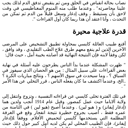
نصاب بحالة انقباض في الحلق ومن ثم ينقبض تدفق الدم لذلك يجب
علينا محاصرته" . وعندما طلب منه المنوم المغناطيسي في وقت
لاحق بأن يستيقظ ، وقف إدغار وسعل قليلاً من الدم ثم تمكن من
التحدث ، وأنا اعتقد أن هذا ربما كان أول القراءات ".
قدرة علاجية محيرة
أقنع طبيب العائلة كايسي بمحاولة تطبيق التشخيص على المرضى
الآخرين الذين لم ينفع معهم طرق علاج الطب التقليدي ، وقد وافق ،
لكن وفقاً لابنه فإن النتيجة النهائية قد أصابته بخيبة أمل ، حيث قال:
" ظهرت المشكلة عندما بدأ الناس يطرحون عليه أسئلة في نهاية
بعض القراءات على سبيل المثال : من هو الحصان الذي سيفوز في
السباق ؟ ، وما سيحدث في سوق الأسهم ؟ ، ونتائج مباريات الكرة ؟
..الخ، وعندما اكتشف ما كان يفعله الناس ، قرر التخلي عن هذا الأمر
" .
في تلك الفترة تخلى كايسي عن قراءاته النفسية ، وتزوج وانتقل إلى
ولاية آلاباما حيث عمل كمصور. وقبل عام 1914 أنجب ولدين هما
(إدغار إيفانز) و ( هيو لين) . وعندما أصبح (هيو لين ) في الثامنة من
عمره فقط ، أصيب بجروح خطيرة نتيجة انفجار وقع في الغرفة
المظلمة التي يستخدمها كايسي لتحميض الأفلام. ووفقاً ﻠ(إدغار
إيفانز)، فإن الطبيب المحلي لم يكن لديه أمل كبير حول ذلك حيث