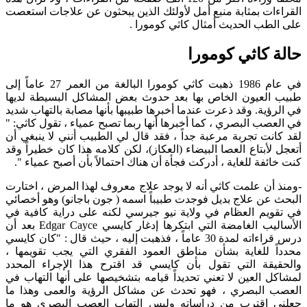
القراءات بمثابة منبع أمل لأولئك الذين يبحثون عن علاجات استعصت
على الطب الحديث أمثال كاثي كومورا .
حالة كاثي كومورا
في عام 1986 ذهبت كاثي كومورا البالغة من العمر 27 عاماً إلى
طبيب العيون الخاص بها بعد حدوث بعض المشاكل البسيطة لديها
في الرؤية. وقد ذعرت عندما أخبرها طبيبها بأنها مصابة بالتهاب شديد
في العصب البصري ، كما أخبرها أنها ربما تصبح عمياء ، تقول كاثي: "
لقد كانت تجربة مرعبة جداً ، فقد قال لي الطبيب أنني لا ينبغي أن
أتعجل لأبتاع العصا البيضاء (العكاز)، لكن كلامه هذا كان خطيراً وقد
كنت خائفة للغاية ، أدركت فجأة أن هناك احتمالاً بأن أصبح عمياء ".
-
ومنذ أن علمت كاثي أنه لا يوجد علاج معروف لهذا المرض ، اختارت
البحث عن علاج بديل فوجدت طبيباً اسمه ( جون باجانو) وهو أخصائي
في تقويم العظام في ولاية نيو جيرسي لكنه على دراية كافية في
الأساليب الغامضة التي ابتكرها إدغار كايسي Edgar Cayce بعد أن
درس قراءاته لمدة 30 عاماً ، فذهبت إليه ، حيث قال : "كان كايسي
محدداً للغاية بشأن مناطق العمود الفقري التي يجب تقويمها ،
والحقيقة التي تقول بأن كايسي قد اقترح هذا الإجراء المحدد
لمشاكل العين لا تعني تحديداً قيامه بتشخيصها على أنها التهاب في
العصب البصري ، فهو تحدث عن مشاكل الرؤية والعمى وهذا ما
جعلني اقترب من دراساته وليس إلتهاب العصب البصري هو ما