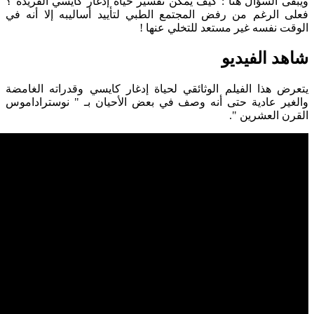
يبقى السؤال هنا :
كيف يمكن تفسير حياة إدغار كايسي الفريدة ؟
فعلى الرغم من رفض المجتمع الطبي لتأييد أساليبه إلا أنه في
الوقت نفسه غير مستعد للتخلي عنها !
شاهد الفيديو
يتعرض هذا الفيلم الوثائقي لحياة إدغار كايسي وقدراته الغامضة
والغير عادية حتى أنه وصف في بعض الأحيان بـ " نوستراداموس
القرن العشرين ".
المصادر
Unsolved Mysteries
Wikipedia
إقرأ أيضاً ...
سجلات الأكاشا : هل للكون مكتبة عن أحداث الماضي
والمستقبل ؟
الجراحة الروحانية
معاني أوراق التاروت وطرق قراءتها
الراعي اليوناني ويده الشافية