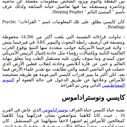
بين اليقظة والنوم ويزود الشخص بمعلومات مفصلة عن ماضيه
وحاضره ومستقبله بما فيها تفاصيل حياته السابقة ولذلك عرف
باسم " المتنبئ النائم " Sleeping Prophet.
كان كايسي يطلق على تلك المعلومات اسم " القراءات" Psychic
Readings .
تناولت قراءاته النفسية التي بلغت أكثر من 14,306 محفوظة
ومصنفة في أرشيف رابطة البحوث والتنوير ARE في فيرجينيا بيتش
- ولاية فيرجينيا الأمريكية جوانب متعددة منها التنبؤ بوقوع الحرب
العالمية الثانية وبإغتيالات رؤساء مثل حادثة إغتيال الرئيس الأمريكي
جون كينيدي وما سوف يكون عليه مستقبل الطب وما يتعلق بنهاية
العالم و حتى عن قارة أتلانتس وحادثة إنقلاب قطبي الأرض الذي
حصلت في الماضي البعيد والتي تطابقت مع تقدير علماء الأرض فيما
بعد، لكن أكثر ما يميز قدرات كايسي المزعومة هو طريقة تشخيصه
للأمراض وعلاجها عن طريق الدخول في حالة الغفوة أو
التنويم
المغناطيسي
الذاتي ومن ثم القراءة.
كايسي ونوستراداموس
شبه حياة كايسي حياة العراف
نوستراداموس
الذي عاش في القرن
16 ، حيث كانا كلاهما متواضعين بشأن قدراتهما وبدأ كلاهما
كمعالجين للأمراض ثم اشتهرا لاحقاً بتنبؤاتهما عن المستقبل . كان
نوستراداموس يهودياً ويعالج حالات مرضية في حقبة تاريخية انتشر