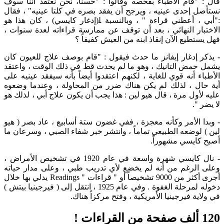
قال : "قام الأطباء بفحصه وقالوا : "حسناً، نحن نعتقد أننا سوف
نستأصل إحدى عينيه ، ويرجح أن يفقد بصره في كلتا عينيه" ، فقال
:"أبي ، أعطني قراءة " ، وبالنسبة ﻠ(إدغار كايسي) ، كان هذا هو
الاختبار النهائي ، بعد أن توقف عن ممارسة قراءاته لعدة سنوات ،
فهل يستطيع الآن إنقاذ ابنه من العيش كفيفاً ؟
-
يذكر إدغار إيفانز ما حدث فيقول : "قام بوصف علاج للعيون كان
يشمل حمض التانيك ، وهو ما لم يحدث قط في ذلك الوقت ، واعتقد
الأطباء أنه قوي للغاية ، لكنهم اعتقدوا أيضاً بأنه سيفقد عينيه على
أية حال ، لذلك لم يكن هناك ضرر من المحاولة ، وعندما وضعوه
عليه لأول مرة ، قال هيو لين : هذا يجب أن يكون علاج أبي ، لذلك هو
لا يضر ".
-
وبدا الأمر وكأنه معجزة ، ففي غضون ستة أسابيع ، عاد بصر ( هيو
لين ) لوضعه الطبيعي تماماً ، وانتشر خبر شفاء الصبي ، وسرعان ما
أصبح كايسي مشهوراً.
نال كايسي شهرة واسعة في عام 1920 في تشخيص الأمراض ،
وعلى الرغم من أنه لم يخضع لأي تدريب طبي ، وعلى مدار حياته
أجرى أكثر من 9000 تشخيصاً أو " قراءات " Readings يدلي بها خلال
دخوله لمرحلة الغفوة . وفي عام 1925 ، انتقل إلى ( فيرجينيا بيتش )
في ولاية فيرجينيا الأمريكية ، وفتح مركزاً هناك.
120 ألف صفحة من القراءات !