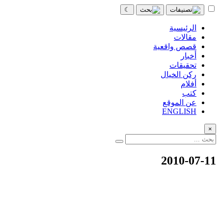
☾
الرئيسية
مقالات
قصص واقعية
أخبار
تحقيقات
ركن الخيال
أفلام
كتب
عن الموقع
ENGLISH
×
2010-07-11