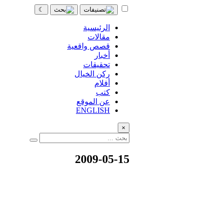
☾
الرئيسية
مقالات
قصص واقعية
أخبار
تحقيقات
ركن الخيال
أفلام
كتب
عن الموقع
ENGLISH
×
2009-05-15