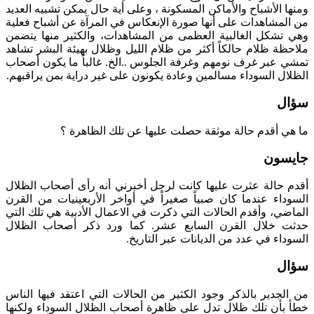
ومنها الأشباح والأماكن المسكونة ، وعلى أية حال يمكن تشبيه العديد
من المشاهدات على أنها صورة الإنعكاس في المرآة عن أشباح فعلية
وهي تشكل الغالبية العظمى من المشاهدات، والكثير منها يتضمن
ملاحظة ظلام حالكاً أكثر من ظلام الليل وظلال بهيئة البشر تشاهد
تمشي عبر غرف نومهم وغرفة الجلوس ..الخ. غالباً ما يكون أصحاب
الظلال السوداء مسالمين وعادة يكونون على غير دراية بمن يراقبهم.
سؤال
ما هي أقدم حالة موثقة حصلت عليها عن تلك الظاهرة ؟
جايسون
أقدم حالة عثرت عليها كانت لرجل أخبرني أنه رأى أصحاب الظلال
السوداء عندما كان صبياً صغيراً في أواخر الأربعينيات من القرن
الماضي، وأقدم الحالات التي ذكرت في الاعمال الأدبية هي تلك التي
حدثت خلال القرن السابع عشر. كما ورد ذكر أصحاب الظلال
السوداء في عدد من الديانات عبر التاريخ.
سؤال
من الجدير بالذكر وجود الكثير من الحالات التي اعتقد فيها الناس
خطأ بأن تلك ظلال تدل على ظاهرة أصحاب الظلال السوداء ولكنها