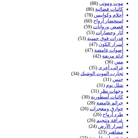
موت وموتى
(88)
كائنات فضائية
(80)
أحلام وكوابيس
(78)
استحضار أرواح
(60)
قصص وروايات
(59)
آثار وحضارات
(53)
قدرات فوق حسية
(53)
أسرار الكون
(47)
أصوات غامضة
(47)
أدلة مزيفة
(42)
مس
(36)
غرائب أخرى
(35)
تجارب الموت الوشيك
(34)
جنس
(31)
شلل نوم
(31)
وجهات نظر
(31)
كائنات أسطورية
(30)
جرائم غامضة
(28)
خوارق ومعجزات
(26)
طرد أرواح
(26)
عرافة وتنجيم
(26)
أسرار الأرض
(24)
مشاهير
(23)
شخصيات غامضة
(23)