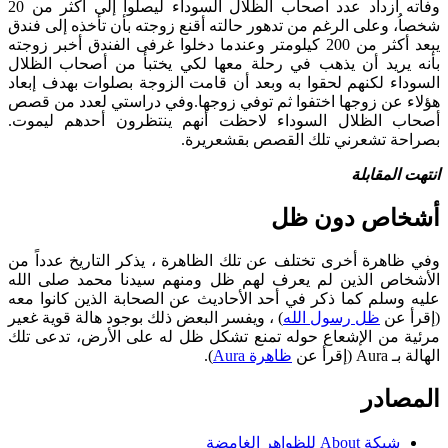
وفاته ازداد عدد أصحاب الظلال السوداء ليصلوا إلى أكثر من 20
شخصاُ، وعلى الرغم من تدهور حالته أقنع زوجته بأن تأخذه إلى فندق
يبعد أكثر من 200 كيلومتر وعندما دخلوا غرفى الفندق أخبر زوجته
بأنه يريد أن يذهب في رحلة معها لكي يختبأ من أصحاب الظلال
السوداء لكنهم لحقوا به وبعد أن قامت الزوجة بصلوات بهدف إبعاد
هؤلاء عن زوجها اختفوا ثم توفي زوجها.وفي دراستي لعدد من قصص
أصحاب الظلال السوداء لاحظت أنهم ينتظرون أحدهم ليموت.
بصراحة تشعرني تلك القصص بقشعريرة.
انتهت المقابلة
أشخاص دون ظل
وفي ظاهرة أخرى تختلف عن تلك الظاهرة ، يذكر التاريخ عدداً من
الأشخاص الذين لم يعرف لهم ظل ومنهم سيدنا محمد صلى الله
عليه وسلم كما ذكر في أحد الأحاديث عن الصحابة الذين كانوا معه
(إقرأ عن
ظل رسول الله
) ، ويفسر البعض ذلك بوجود هالة قوية غعير
مرئية من الإشعاع حوله تمنع تشكل ظل له على الأرض، تدعى تلك
الهالة بـ Aura (إقرأ عن
ظاهرة Aura
).
المصادر
شبكة About للظواهر الغامضة