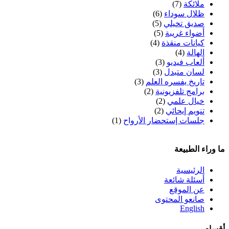
ملائكة
(7)
ظلال سوداء
(6)
صديق تخيلي
(5)
أضواء غريبة
(5)
كيانات منقذة
(4)
الهالة
(4)
ألعاب فيديو
(3)
لسان متبدل
(3)
تاريخ يفسره العلم
(3)
برامج تلفزيونية
(2)
خيال علمي
(2)
تنويم إيحائي
(2)
جلسات إستحضار الأرواح
(1)
ما وراء الطبيعة
الرئيسية
أسئلة شائعة
عن الموقع
صانعو المحتوى
English
أقسام