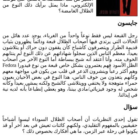
الإلكتروني، ماذا يمثل برأيك ذلك النوع من
الظلال الغامضة؟
جايسون
رجل القبعة ليس فقط نوعاً واحداً من الغرباء، يوجد عدد هائل من
الحالات التي يرتدي فيها أصحاب الظلال قبعة ودائماً يظهرون بثياب
قديمة الطراز ويتصرفون كأشباح كأن يقفون دون حراك أو يتلاشون
بعيداً، معظم الناس الذين سجلوا شهاداتهم عن ذلك النوع لم ينتابهم
الخوف منه. وأنا أعتقد أنه شبح ببساطة أما النوع الآخر من أصحاب
الظل الأسود فهم يعتمرون بشكل خاص قبعة من نوع فيدورا Fedora
وهم أكثر رعباً وينشرون الذعر في قلب من يكون في مواجهة معهم
وكأنهم يتغذون من خوف الناس، هذا النوع في بعض الأحيان بعيون
حمراء متوهجة ولا يختفي وويتلاشى كالشبح ولكنه يمشي بعيداً وكأنه
شخص له وجود فيزيائي/مادي بيننا، وهو يعطي إنطباعاُ بأنه لديه نية
في إيذائنا.
سؤال
تقول إحدى النظريات أن أصحاب الظلال السوداء ليسوا أشباحاً
حقيقيين بالمفهوم التقليدي، ولكنهم كائنات تعيش في بعد آخر أو قد
يكونوا في رحلة عبر الزمن، ما هي أفكارك بخصوص ذلك ؟