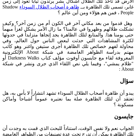
الأرض قد تأخذ تلك الظلال أشكال بشر يرتدون ثياباً تعود إلى زمن
غابر، تسمى تلك الظاهرة بــ
ظاهرة أصحاب الظلال السوداء
Shadow
People ، فمن هم هؤلاء ومن أين عالم ؟
وهل قدموا من بعد مكاني آخر في الكون أم من زمن آخر؟ وكيف
تشكلت ظلالهم وظهروا في عالمنا؟ ما زال الأمر يشكل لغزاً مبهماً
حتى يومنا هذا. والمتابع لتلك الظاهرة يجد إتجاها متزايداً في حدوثها
لكثرة المشاهدات التي حدثت لبعض الناس حول العالم، وفي
محاولة لفهم خصائص تلك الظاهرة أجرى ستيفن واغنر وهو كاتب
مهتم بدراسة الظواهر الغامضة في شبكة About الإلكترونية
المعروفة لقاء مع جايسون أوفوت مؤلف كتاب Darkness Walks أو
"ظلام يمشي"، وفيما يلي نص اللقاء الذي جرى ونشر في شبكة
About :
سؤال
يبدو أن ظاهرة أصحاب الظلال السوداء تشهد انتشاراً لا بأس به، هل
تعتقد أن لتلك الظاهرة صلة بما نعتبره عموماً أشباحاً وأماكن
مسكونة ؟
جايسون
الجواب نعم ولا نفس الوقت، استناداً للبحث الذي قمت به وجدت أن
تلك الظاهرة يمكن أن تدرج تحت عدة تصنيفات من الظواهر الغامضة