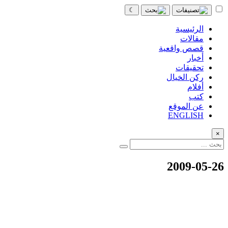
☾
الرئيسية
مقالات
قصص واقعية
أخبار
تحقيقات
ركن الخيال
أفلام
كتب
عن الموقع
ENGLISH
×
2009-05-26