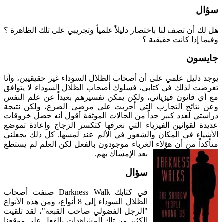
سؤال
هل لك أن تصف لنا باختصار دليلاً علمياُ وتجريبي على تلك الظاهرة ؟
وفيما إذا كانت حقيقية ؟
جايسون
يوجد دليل علمي على أن أصحاب الظلال السوداء غير حقيقيين، وأنا
تعرضت لذلك في كتابي، فسلوك أصحاب الظلال السوداء لا يتوافق
مع أي قانون فيزيائي، ولكن يمكن تفسيرهم بعيداً عن علم النفس
وعن نتائج التجارب التي أجريت على مرضى الصرع، ولكن نتيجة
دراستي لعدد كبير جداًً من الحالات الموثقة أقول أنه حصل خروقات
عديدة لقوانين الفيزياء التي نعرفها كتكسر الزجاج وإعادة تموضع
الأشياء في المكان والشعور في الألم عند لمسها. كل ذلك يجعلني
متأكداً من أن هؤلاء الغرباء موجودون بالفعل لكن العلم لم يستطع
بعد الإمساك بهم.
سؤال
في كتابك Darkness Walk صنفت أصحاب
الظلال السوداء إلى 8 أنواع، ومن هذه الأنواع
"الرجل الفضولي صاحب القبعة"، لقد تلقيت
الكثير من تلك المشاهدات بالفعل على موقعنا