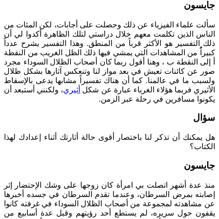
جايسون
سألت علماء الفيزياء عن ذلك وحصلت على أجابات، لكن المئات من
الناس الذين تكلمت معهم خلال دراستي لتلك الظاهرة أكدوا لي أن
ذلك التفسير هو الأكثر قرباً من المنطق. وهذا التفسير يشرح عدداً
كبيراًُ من المشاهدات التي يمشي فيها ذلك الظل الغريب من النقطة
أ إلى النقطة ب ، وهنا أقول ربما كان أصحاب الظلال السوداء مجرد
صور عن كائنات تعيش في بعد مواز لنا وتنعكس آثارها بشكل ظلال
ولسبب ما في عالمنا. كما أن هناك تفسيراً مشابها يدعى بالإسقاط
الأثيري فربما هؤلاء الغرباء عبارة عن شكل
أثيري
، ولكنني أستبعد أن
يكونوا مسافرين في رحلة عبر الزمن.
سؤال
هل يمكنك أن تذكر لنا باختصار أقوى حالة أثارتك أثناء إعدادك لهذا
الكتاب؟
جايسون
منذ عدة أشهر اتصلت بي امرأة كان زوجها على وشك الإحتضار إثر
إصابته بمرض السرطان، وعندما تقدم السرطان في جسده أخبرها
عن مشاهدته لمجموعة من أصحاب الظلال السوداء في غرفته كانوا
يقفون حول سريره، لم يستطع أحد رؤيتهم وقبل عدة أسابيع من