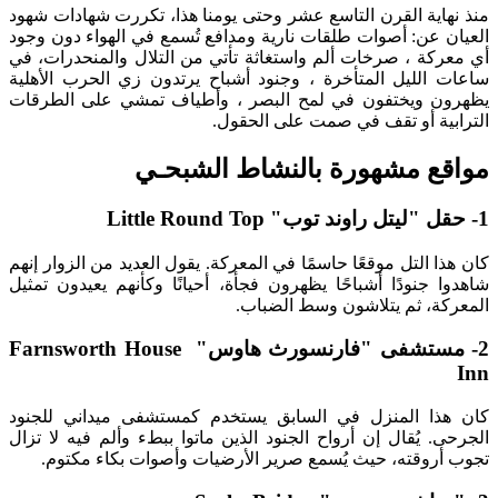
منذ نهاية القرن التاسع عشر وحتى يومنا هذا، تكررت شهادات شهود
العيان عن: أصوات طلقات نارية ومدافع تُسمع في الهواء دون وجود
أي معركة ، صرخات ألم واستغاثة تأتي من التلال والمنحدرات، في
ساعات الليل المتأخرة ، وجنود أشباح يرتدون زي الحرب الأهلية
يظهرون ويختفون في لمح البصر ، وأطياف تمشي على الطرقات
الترابية أو تقف في صمت على الحقول.
مواقع مشهورة بالنشاط الشبحـي
1- حقل "ليتل راوند توب" Little Round Top
كان هذا التل موقعًا حاسمًا في المعركة. يقول العديد من الزوار إنهم
شاهدوا جنودًا أشباحًا يظهرون فجأة، أحيانًا وكأنهم يعيدون تمثيل
المعركة، ثم يتلاشون وسط الضباب.
2- مستشفى "فارنسورث هاوس" Farnsworth House
Inn
كان هذا المنزل في السابق يستخدم كمستشفى ميداني للجنود
الجرحى. يُقال إن أرواح الجنود الذين ماتوا ببطء وألم فيه لا تزال
تجوب أروقته، حيث يُسمع صرير الأرضيات وأصوات بكاء مكتوم.