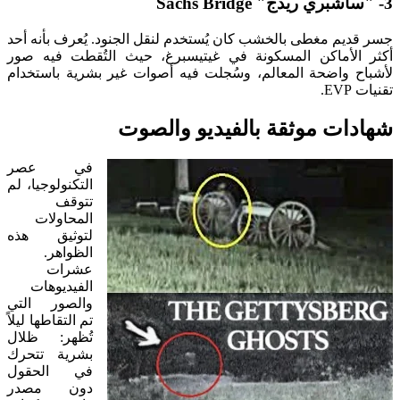
3- "ساشبري ريدج" Sachs Bridge
جسر قديم مغطى بالخشب كان يُستخدم لنقل الجنود. يُعرف بأنه أحد
أكثر الأماكن المسكونة في غيتيسبرغ، حيث التُقطت فيه صور
لأشباح واضحة المعالم، وسُجلت فيه أصوات غير بشرية باستخدام
تقنيات EVP.
شهادات موثقة بالفيديو والصوت
في عصر
التكنولوجيا، لم
تتوقف
المحاولات
لتوثيق هذه
الظواهر.
عشرات
الفيديوهات
والصور التي
تم التقاطها ليلاً
تُظهر: ظلال
بشرية تتحرك
في الحقول
دون مصدر