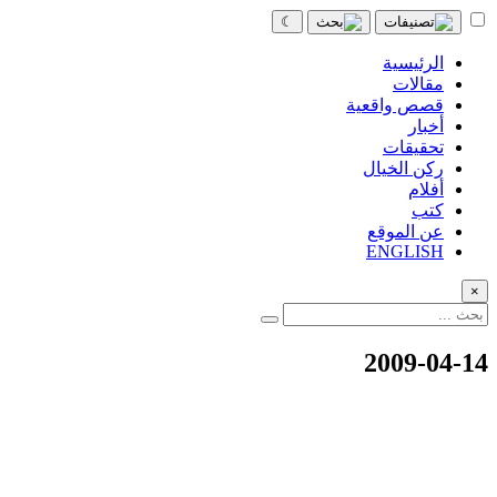
☾
الرئيسية
مقالات
قصص واقعية
أخبار
تحقيقات
ركن الخيال
أفلام
كتب
عن الموقع
ENGLISH
×
2009-04-14