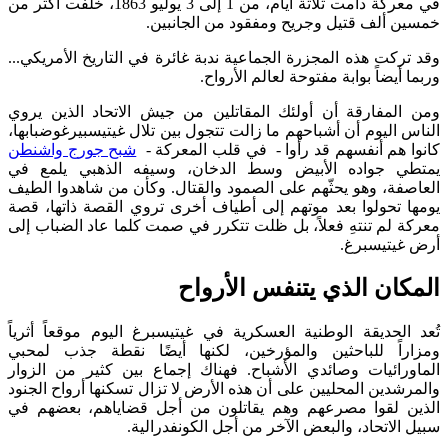
في معركة دامت ثلاثة أيام، من 1 إلى 3 يوليو 1863، خلفت أكثر من
خمسين ألف قتيل وجريح ومفقود من الجانبين.
وقد تركت هذه المجزرة الجماعية ندبة غائرة في التاريخ الأمريكي...
وربما أيضاً بوابة مفتوحة لعالم الأرواح.
ومن المفارقة أن أولئك المقاتلين من جيش الاتحاد الذين يروي
الناس اليوم أن أشباحهم ما زالت تتجول بين تلال غيتيسبيرغوضبابها،
كانوا هم أنفسهم قد رأوا - في قلب المعركة -
شبح جورج واشنطن
يمتطي جواده الأبيض وسط الدخان، وسيفه الذهبي يلمع في
العاصفة، وهو يحثّهم على الصمود والقتال. وكأن من شاهدوا الطيف
يومها تحولوا بعد موتهم إلى أطياف أخرى تروي القصة ذاتها، قصة
معركة لم تنتهِ فعلاً، بل ظلت تتكرر في صمت كلما عاد الضباب إلى
أرض غيتيسبرغ.
المكان الذي يتنفس الأرواح
تُعد الحديقة الوطنية العسكرية في غيتيسبرغ اليوم موقعاً أثرياً
ومزاراً للباحثين والمؤرخين، لكنها أيضًا نقطة جذب لمحبي
الماورائيات وصائدي الأشباح. فهناك إجماع بين كثير من الزوار
والمرشدين المحليين على أن هذه الأرض لا تزال تسكنها أرواح الجنود
الذين لقوا مصرعهم وهم يقاتلون من أجل قضاياهم، بعضهم في
سبيل الاتحاد، والبعض الآخر من أجل الكونفدرالية.