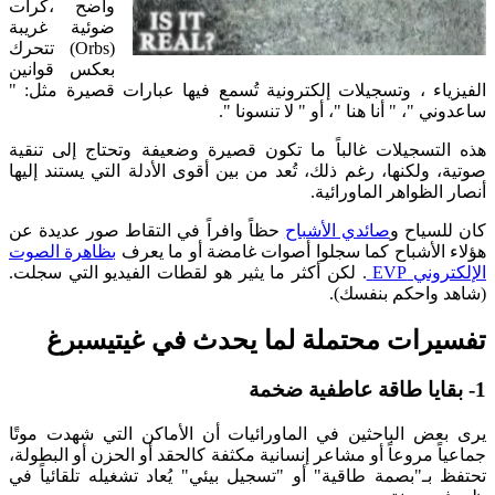
واضح ،كرات
ضوئية غريبة
(Orbs) تتحرك
بعكس قوانين
الفيزياء ، وتسجيلات إلكترونية تُسمع فيها عبارات قصيرة مثل: "
ساعدوني "، " أنا هنا "، أو " لا تنسونا ".
هذه التسجيلات غالباً ما تكون قصيرة وضعيفة وتحتاج إلى تنقية
صوتية، ولكنها، رغم ذلك، تُعد من بين أقوى الأدلة التي يستند إليها
أنصار الظواهر الماورائية.
كان للسياح و
صائدي الأشباح
حظاً وافراً في التقاط صور عديدة عن
هؤلاء الأشباح كما سجلوا أصوات غامضة أو ما يعرف
بظاهرة الصوت
الإلكتروني EVP
. لكن أكثر ما يثير هو لقطات الفيديو التي سجلت.
(شاهد واحكم بنفسك).
تفسيرات محتملة لما يحدث في غيتيسبرغ
1- بقايا طاقة عاطفية ضخمة
يرى بعض الباحثين في الماورائيات أن الأماكن التي شهدت موتًا
جماعياً مروعاً أو مشاعر إنسانية مكثفة كالحقد أو الحزن أو البطولة،
تحتفظ بـ"بصمة طاقية" أو "تسجيل بيئي" يُعاد تشغيله تلقائياً في