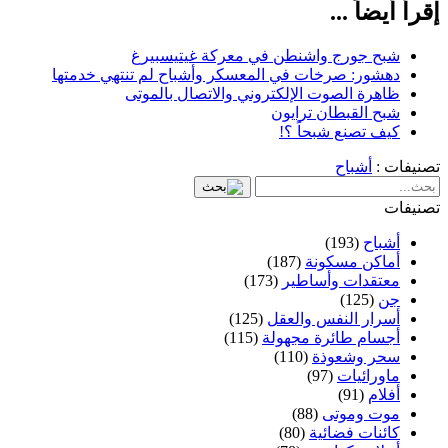
إقرأ أيضاً ...
شبح جورج واشنطن في معركة غيتيسبيرغ
دهشور: صرخات في المعسكر وأشباح لم تنتهي خدمتها
ظاهرة الصوت الإلكتروني والاتصال بالموتى
شبح القبطان ترايون
كيف تصنع شبحاً ؟!
تصنيفات :
أشباح
تصنيفات
أشباح
(193)
أماكن مسكونة
(187)
معتقدات وأساطير
(173)
جن
(125)
أسرار النفس والعقل
(125)
أجسام طائرة مجهولة
(115)
سحر وشعوذة
(110)
ماورائيات
(97)
أفلام
(91)
موت وموتى
(88)
كائنات فضائية
(80)