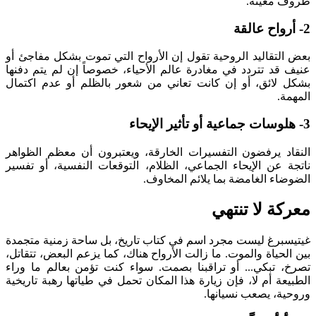
ظروف معينة.
2- أرواح عالقة
بعض التقاليد الروحية تقول إن الأرواح التي تموت بشكل مفاجئ أو
عنيف قد تتردد في مغادرة عالم الأحياء، خصوصاً إن لم يتم دفنها
بشكل لائق، أو إن كانت تعاني من شعور بالظلم أو عدم اكتمال
المهمة.
3- هلوسات جماعية أو تأثير الإيحاء
النقاد يرفضون التفسيرات الخارقة، ويعتبرون أن معظم الظواهر
ناتجة عن الإيحاء الجماعي، الظلام، التوقعات النفسية، أو تفسير
الضوضاء الغامضة بما يلائم المخاوف.
معركة لا تنتهي
غيتيسبرغ
ليست مجرد اسم في كتاب تاريخ، بل ساحة زمنية متجمدة
بين الحياة والموت. ما زالت الأرواح هناك، كما يزعم البعض، تتقاتل،
تصرخ، تبكي... أو تراقبنا بصمت. سواء كنت تؤمن بعالم ما وراء
الطبيعة أم لا، فإن زيارة هذا المكان تحمل في طياتها رهبة تاريخية
وروحية، يصعب نسيانها.