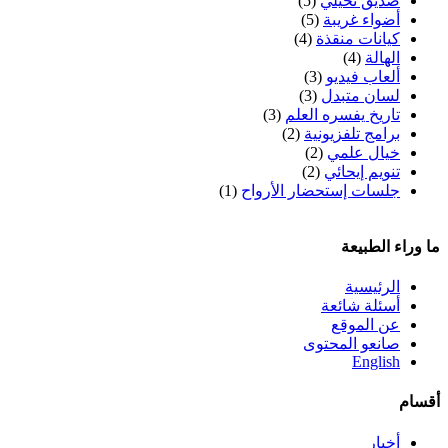
صديق تخيلي
(5)
أضواء غريبة
(5)
كيانات منقذة
(4)
الهالة
(4)
ألعاب فيديو
(3)
لسان متبدل
(3)
تاريخ يفسره العلم
(3)
برامج تلفزيونية
(2)
خيال علمي
(2)
تنويم إيحائي
(2)
جلسات إستحضار الأرواح
(1)
ما وراء الطبيعة
الرئيسية
أسئلة شائعة
عن الموقع
صانعو المحتوى
English
أقسام
أخبار