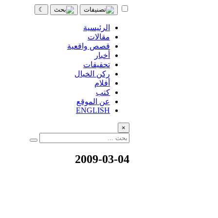
☾
الرئيسية
مقالات
قصص واقعية
أخبار
تحقيقات
ركن الخيال
أفلام
كتب
عن الموقع
ENGLISH
×
2009-03-04