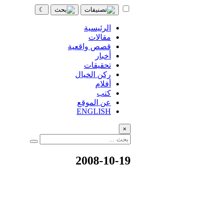
☾
الرئيسية
مقالات
قصص واقعية
أخبار
تحقيقات
ركن الخيال
أفلام
كتب
عن الموقع
ENGLISH
×
2008-10-19