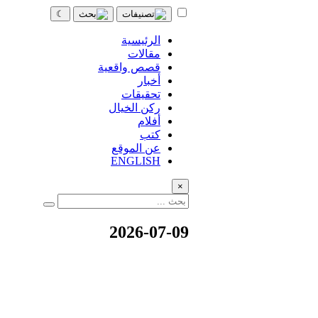
☾
الرئيسية
مقالات
قصص واقعية
أخبار
تحقيقات
ركن الخيال
أفلام
كتب
عن الموقع
ENGLISH
×
2026-07-09