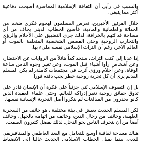
والسبب في رأيي أن الثقافة الإسلامية المعاصرة أصبحت دفاعية
أكثر مما ينبغي.
خلال القرنين الأخيرين، تعرض المسلمون لهجوم فكري ضخم من
الحداثة والعلمانية والمادية، فأصبح الخطاب الديني يخاف من أي
مساحة قد تُتهم بالخرافة، لذلك جرى التضييق على الأحلام والرؤى
والتجارب الروحية وحتى القصص الشخصية المتعلقة بالموت أو
العالم الآخر، رغم أن التراث الإسلامي نفسه مليء بها.
إذا عدنا إلى كتب التراث، سنجد كماً هائلاً من الروايات عن الاحتضار،
وعن أشخاص رأوا أشياء قبل الموت، وعن تغير وجوه الناس ساعة
الوفاة، وعن أحلام ورؤى أثرت في مجتمعات كاملة. لم يكن المسلم
القديم يرى أن كل تجربة روحية خطر يجب دفنه فوراً.
بل إن التصوف الإسلامي بُني جزئياً على فكرة أن الإنسان قادر على
تذوق حقائق روحية تغير إدراكه للعالم. وحتى علماء العقيدة الذين
كانوا يحذرون من المبالغات لم ينكروا أصل التجربة الإنسانية نفسها.
لكن المسلم الحديث يعيش في بيئة مختلفة ، هو خائف من السخرية
العلمية، وخائف من رجال الدين، وخائف من اتهامه بالجهل، وخائف
أيضاً من أن ينجرف الناس نحو الدجل. لذلك يفضل كثيرون الصمت.
هناك مساحة ثقافية أوسع للتعامل مع البعد العاطفي والميتافيزيقي
للدين، بينما يميل الخطاب الاسلامي الحديث غالباً إلى الانضباط