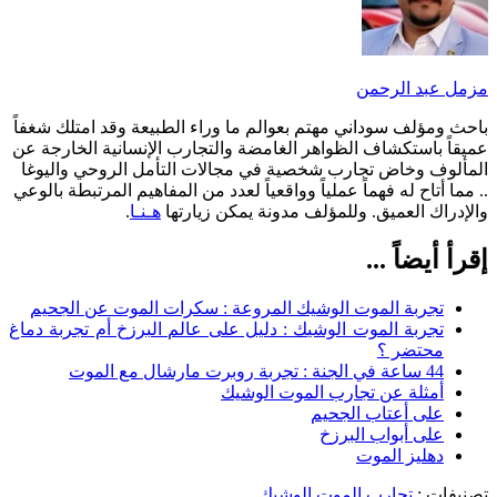
مزمل عبد الرحمن
باحث ومؤلف سوداني مهتم بعوالم ما وراء الطبيعة وقد امتلك شغفاً
عميقاً باستكشاف الظواهر الغامضة والتجارب الإنسانية الخارجة عن
المألوف وخاض تجارب شخصية في مجالات التأمل الروحي واليوغا
.. مما أتاح له فهماً عملياً وواقعياً لعدد من المفاهيم المرتبطة بالوعي
والإدراك العميق. وللمؤلف مدونة يمكن زيارتها
هـنـا
.
إقرأ أيضاً ...
تجربة الموت الوشيك المروعة : سكرات الموت عن الجحيم
تجربة الموت الوشيك : دليل على عالم البرزخ أم تجربة دماغ
محتضر ؟
44 ساعة في الجنة : تجربة روبرت مارشال مع الموت
أمثلة عن تجارب الموت الوشيك
على أعتاب الجحيم
على أبواب البرزخ
دهليز الموت
تصنيفات :
تجارب الموت الوشيك