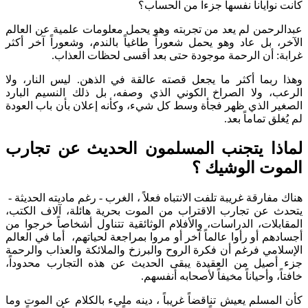
كانت نوايانا نفسها جزءاً من الحساب؟
عبدالرحمن لم يعد من تجربته وهو يحمل معلومات علمية عن العالم
الآخر، بل عاد وهو يحمل شعوراً طاغياً بالندم، وشعوراً آخر أكثر
غرابة: أن الرحمة موجودة حتى بعد أقسى لحظات العذاب.
وهذا ربما أكثر ما يجعل قصته عالقة في الذهن. ليس النار، ولا
الرعب، ولا الصراخ الكوني الذي وصفه، بل ذلك النسيم البارد
الصغير الذي ظهر فجأة وسط كل شيء، وكأنه إعلان بأن باب العودة
لم يُغلق تماماً بعد.
لماذا يتجنب المسلمون الحديث عن تجارب
الموت الوشيك ؟
هناك مفارقة غريبة تلفت الانتباه فعلاً ، الغرب - رغم ماديته الحديثة -
يتحدث عن تجارب الاقتراب من الموت بحرية هائلة، آلاف الكتب،
المقابلات، الدراسات، والأفلام الوثائقية تتناول أشخاصاً خرجوا من
أجسادهم أو رأوا عالماً آخر أو مروا بمراجعة لحياتهم، أما في العالم
الإسلامي فرغم أن فكرة الروح والبرزخ والملائكة والعذاب والرحمة
جزء أصيل من العقيدة يبقى الحديث عن هذه التجارب محدوداً،
خافتاً، وأحياناً مخيفاً لأصحابه أنفسهم.
كأن المسلم يعيش تناقضاً غريباً ، دينه مليء بالكلام عن الموت وما