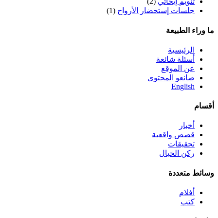
تنويم إيحائي
(2)
جلسات إستحضار الأرواح
(1)
ما وراء الطبيعة
الرئيسية
أسئلة شائعة
عن الموقع
صانعو المحتوى
English
أقسام
أخبار
قصص واقعية
تحقيقات
ركن الخيال
وسائط متعددة
أفلام
كتب