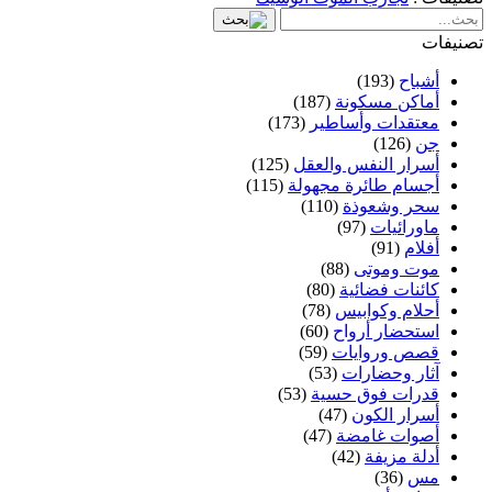
تصنيفات
أشباح
(193)
أماكن مسكونة
(187)
معتقدات وأساطير
(173)
جن
(126)
أسرار النفس والعقل
(125)
أجسام طائرة مجهولة
(115)
سحر وشعوذة
(110)
ماورائيات
(97)
أفلام
(91)
موت وموتى
(88)
كائنات فضائية
(80)
أحلام وكوابيس
(78)
استحضار أرواح
(60)
قصص وروايات
(59)
آثار وحضارات
(53)
قدرات فوق حسية
(53)
أسرار الكون
(47)
أصوات غامضة
(47)
أدلة مزيفة
(42)
مس
(36)