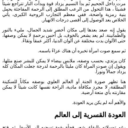
مرت داخل الجحيم ثم بدأ النسيم يزداد قوة وبدأت النار تتراجع شيئاً
فشيئاً ، هذا التحول من الرعب المطلق إلى الرحمة المفاجئة يحمل
بنية رمزية واضحة، ففي معظم التجارب الروحية الكبرى، يأتي
الخلاص بعد الوصول إلى أقصى درجات الانهيار.
يقول إنه صعد بعدها إلى مكان أخضر شديد الجمال، مليء بالنور
والطمأنينة. لم يعد يشعر بالخوف، بل أحس برحمة لا يمكن وصفها،
حتى الألوان بدت مختلفة عن ألوان الدنيا، أكثر عمقاً ونقاءً.
ثم سمع صوت امرأة تخبره أن هناك عزاءً باسمه.
كان يرتدي، بحسب وصفه، ملابس بيضاء لا يمكن للبشر صنع مثلها،
ويقول إن صوت المرأة كان مليئاً بالرحمة لدرجة جعلت المكان كله
يزداد جمالاً ونوراً.
هنا تظهر صورة الجنة أو العالم العلوي بوصفه مكاناً للسكينة
المطلقة، لا مجرد مكافأة مادية، الراحة نفسها كانت شيئاً لا يمكن
مقارنته بأي متعة أرضية.
والأهم أنه لم يكن يريد العودة.
العودة القسرية إلى العالم
رغم توسلاته بالبقاء، شعر فجأة بقوة تسحبه إلى الأسفل ثم فتح