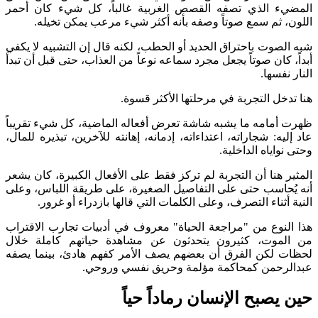
المضيء الذي تصفه القصص الغربية غالباً، كل شيء كان أحمر
اللون، ثم سمع صوتاً وصفه بأنه أكثر شيء مرعب يمكن تخيله.
شبه الصوت باحتراق الحديد أو الحطب، لكنه قال إن التشبيه لا يكفي
أبداً، كان صوتاً يجعل مجرد سماعه نوعاً من العذاب، حتى قبل أن تبدأ
النار نفسها.
هنا تدخل التجربة في مرحلتها الأكثر قسوة.
ظهرت أمامه ما يشبه شاشة تعرض أفعاله الماضية، كل شيء تقريباً
عاد إليه: شجاراته، اعتداءاته، إدمانه، إهانته للآخرين، تبذيره للمال،
وحتى نواياه الداخلية.
المثير هنا أن التجربة لم تركز فقط على الأفعال الكبيرة، كان يشعر
أنه يُحاسب حتى على التفاصيل الصغيرة، على طريقة اللباس، وعلى
النية أثناء التصرف، وعلى الكلمات التي قالها بازدراء أو غرور.
هذا النوع من "مراجعة الحياة" معروف في أدبيات تجارب الاقتراب
من الموت، كثيرون يتحدثون عن مشاهدة حياتهم كاملة خلال
لحظات لكن الفرق أن بعضهم يصف الأمر كفهم هادئ، بينما يصفه
عبدالرحمن كمحاكمة مؤلمة وحريق نفسي وروحي.
حين يصبح الإنسان رماداً حياً