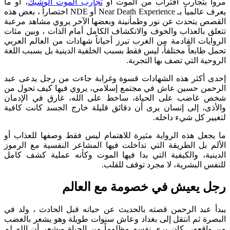
مروا بتجارب اقتراب من الموت أو
تجارب الموت الوشيك
، أو ما
يعرف عالمياً بـ Near Death Experience أو NDE اختصاراً ، بعض هذه
القصص يتحدث عن نور وطمأنينة وبعضها الآخر يروي مشاهد مرعبة
تتعلق بالعذاب والخوف والانكشاف الكامل أمام الذات ، وبين مئات
الروايات القادمة من الغرب تبرز أحياناً شهادات من العالم العربي
تحمل طابعاً مختلفاً، ليس فقط بسبب الخلفية الدينية بل بسبب اللغة
الروحية التي تصف بها التجربة.
إحدى أكثر هذه الشهادات قسوة وغرابة جاءت من رجل يدعى عبد
الرحمن حسين عاش في مجتمع إسلامي، يروي فيها كيف تحول من
شخص غاضب على الحياة، ساخط على الله، غارق في الإدمان
والأذى، إلى إنسان يرى أن دقائق قليلة خارج الجسد كانت كافية
لتغيير كل شيء داخله.
ما يجعل هذه الرواية مثيرة للاهتمام ليس فقط وصفها للعذاب أو
الألم بل الطريقة التي تداخلت فيها المشاعر النفسية مع الرموز
الدينية، والكيفية التي بدا فيها الموت وكأنه عملية كشف كامل
للنفس البشرية، لا مجرد توقف للقلب.
رجل يعيش في خصومة مع العالم
يبدأ عبد الرحمن قصته بالحديث عن حياته قبل الحادث ، ولد في
البصرة ثم انتقل إلى بغداد وعاش سنوات طويلة وهو يشعر بالغضب
من واقعه، كان يرى نفسه مظلوماً من الحياة ويشعر أن الله لم