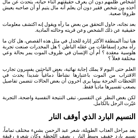
أشخاص ظلمهم دون أن يعرف حقيقتهم أثناء حياته، يتحدث عن مال
أخذه من شخص فقير دون أن يعلم أنه مال يتيم أو أن صاحبه يعيش
ظروفاً صعبة.
بعد نجاته، حاول التحقق من بعض ما رآه ويقول إنه اكتشف معلومات
حقيقية عن ذلك الشخص وعن قريته وحالته المادية.
هنا تبدأ المنطقة الأكثر إثارة للجدل في مثل هذه القصص، هل كان ما
رآه مجرد إسقاطات من عقله الباطن ؟ هل المخدرات صنعت تجربة
هلوسية معقدة ؟ أم أن الإنسان في ظروف الموت يمر بحالة وعي
مختلفة فعلاً ؟
العلم حتى اليوم لا يملك إجابة نهائية، بعض الباحثين يفسرون تجارب
الاقتراب من الموت باعتبارها نشاطاً دماغياً شديداً يحدث في
اللحظات الحرجة بينما يرى آخرون أن بعض الحالات تتضمن تفاصيل
يصعب تفسيرها مادياً فقط.
لكن بغض النظر عن التفسير، تبقى النتيجة النفسية واضحة، التجربة
غيّرت الرجل بالكامل.
النسيم البارد الذي أوقف النار
بعد مراحل العذاب الطويلة، شعر عبد الرحمن بشيء مختلف تماماً،
نسيم بارد خفيف وسط النار ، يصف اللحظة وكأن شعرة رقيقة