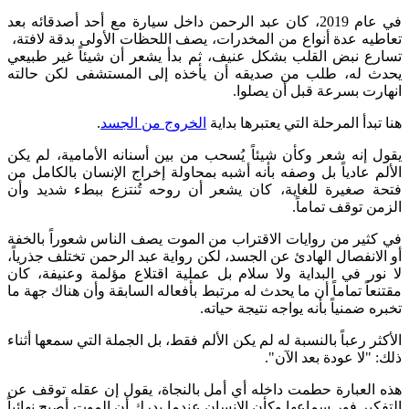
في عام 2019، كان عبد الرحمن داخل سيارة مع أحد أصدقائه بعد
تعاطيه عدة أنواع من المخدرات، يصف اللحظات الأولى بدقة لافتة،
تسارع نبض القلب بشكل عنيف، ثم بدأ يشعر أن شيئاً غير طبيعي
يحدث له، طلب من صديقه أن يأخذه إلى المستشفى لكن حالته
انهارت بسرعة قبل أن يصلوا.
هنا تبدأ المرحلة التي يعتبرها بداية
الخروج من الجسد
.
يقول إنه شعر وكأن شيئاً يُسحب من بين أسنانه الأمامية، لم يكن
الألم عادياً بل وصفه بأنه أشبه بمحاولة إخراج الإنسان بالكامل من
فتحة صغيرة للغاية، كان يشعر أن روحه تُنتزع ببطء شديد وأن
الزمن توقف تماماً.
في كثير من روايات الاقتراب من الموت يصف الناس شعوراً بالخفة
أو الانفصال الهادئ عن الجسد، لكن رواية عبد الرحمن تختلف جذرياً،
لا نور في البداية ولا سلام بل عملية اقتلاع مؤلمة وعنيفة، كان
مقتنعاً تماماً أن ما يحدث له مرتبط بأفعاله السابقة وأن هناك جهة ما
تخبره ضمنياً بأنه يواجه نتيجة حياته.
الأكثر رعباً بالنسبة له لم يكن الألم فقط، بل الجملة التي سمعها أثناء
ذلك: "لا عودة بعد الآن".
هذه العبارة حطمت داخله أي أمل بالنجاة، يقول إن عقله توقف عن
التفكير فور سماعها وكأن الإنسان عندما يدرك أن الموت أصبح نهائياً