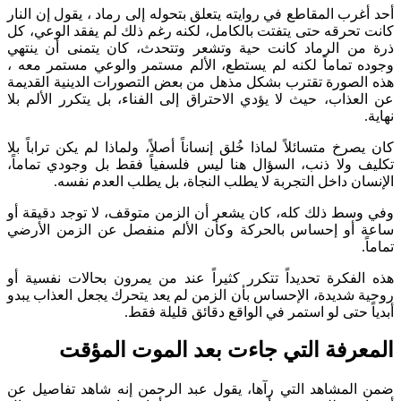
أحد أغرب المقاطع في روايته يتعلق بتحوله إلى رماد ، يقول إن النار
كانت تحرقه حتى يتفتت بالكامل، لكنه رغم ذلك لم يفقد الوعي، كل
ذرة من الرماد كانت حية وتشعر وتتحدث، كان يتمنى أن ينتهي
وجوده تماماً لكنه لم يستطع، الألم مستمر والوعي مستمر معه ،
هذه الصورة تقترب بشكل مذهل من بعض التصورات الدينية القديمة
عن العذاب، حيث لا يؤدي الاحتراق إلى الفناء، بل يتكرر الألم بلا
نهاية.
كان يصرخ متسائلاً لماذا خُلق إنساناً أصلاً، ولماذا لم يكن تراباً بلا
تكليف ولا ذنب، السؤال هنا ليس فلسفياً فقط بل وجودي تماماً،
الإنسان داخل التجربة لا يطلب النجاة، بل يطلب العدم نفسه.
وفي وسط ذلك كله، كان يشعر أن الزمن متوقف، لا توجد دقيقة أو
ساعة أو إحساس بالحركة وكأن الألم منفصل عن الزمن الأرضي
تماماً.
هذه الفكرة تحديداً تتكرر كثيراً عند من يمرون بحالات نفسية أو
روحية شديدة، الإحساس بأن الزمن لم يعد يتحرك يجعل العذاب يبدو
أبدياً حتى لو استمر في الواقع دقائق قليلة فقط.
المعرفة التي جاءت بعد الموت المؤقت
ضمن المشاهد التي رآها، يقول عبد الرحمن إنه شاهد تفاصيل عن