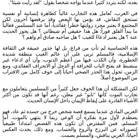
بعده، لكنه يتردد كثيراً عندما يواجه شخصاً يقول: "لقد رأيت شيئاً".
في الغرب، تُعامل هذه التجارب غالباً كظاهرة إنسانية أو نفسية
تستحق النقاش، قد يؤمن بها البعض وقد يرفضها آخرون لكن
المجتمع لا يعتبر مجرد روايتها خطراً عقائدياً، أما عند المسلمين فغالباً
ما يبدأ القلق فوراً: هل هذا حقيقي أم شيطاني ؟ هل يجوز الحديث
عنه ؟ هل يعتبر ادعاءً للغيب ؟ هل صاحبه صادق أم واهم ؟
هذه الحساسية لم تأتِ من فراغ، بل لها جذور عميقة في الثقافة
الإسلامية، فالمسلم تربى على أن عالم الغيب منطقة شديدة
الخطورة، وأن الكذب فيها من أعظم الذنوب، وأن أي ادعاء غير
منضبط قد يفتح الباب للخرافة أو الدجل أو الانحراف العقائدي، ومع
الزمن، تحول هذا الحذر الصحي أحياناً إلى خوف كامل من الاقتراب
من الموضوع أصلاً.
لكن المشكلة أن هذا الخوف جعل كثيراً من المسلمين يتعاملون مع
تجارب الموت كأنها "تابو" غير معلن، رغم أنها قد تكون من أكثر
الأشياء القادرة على إيقاظ الإيمان داخل الإنسان الحديث.
الغربي المادي عندما يسمع قصة شخص خرج من جسده ثم عاد، فهو
يصطدم لأول مرة بفكرة أن الوعي ربما لا ينتهي بالموت، أما
المسلم، فمن المفترض أن تكون هذه القصص امتداداً طبيعياً
لتصوراته عن البرزخ والروح والحساب. ومع ذلك، يحدث العكس
أحياناً، الغربي يناقش، والمسلم يصمت.