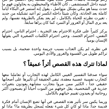
عينيه داخل المستشفى ، كان الأطباء والمحيطون به يحاولون فهم ما
حدث بينما هو يبكي بشكل متواصل ، يقول إنه استمر في البكاء أياماً
كاملة بعد الحادثة، وكأن شيئاً داخله انكسر ثم أعيد تشكيله من جديد
، تغيرت نظرته للحياة بالكامل ، لم يعد يفكر بالطريقة نفسها، ولم
يعد يرى المال أو الغرور أو التمرد كما كان يراها سابقاً.
يركز كثيراً على فكرة الاحترام بعد التجربة ، احترام الناس، احترام
النفس، احترام الجسد، وحتى احترام الكلمات الصغيرة التي يقولها
الإنسان يومياً.
في نظره، لم يكن العذاب بسبب جريمة واحدة ضخمة، بل بسبب
تراكم طويل من القسوة والغرور والأذى اليومي.
لماذا تترك هذه القصص أثراً عميقاً ؟
سواء صدقنا التفسير الغيبي الكامل لهذه التجارب أو تعاملنا معها
كتجارب نفسية عصبية معقدة، تبقى الحقيقة أن تأثيرها على أصحابها
حقيقي جداً ، الكثير ممن مروا بتجارب مشابهة يعودون بتغيرات
جذرية في الشخصية، يقل خوفهم من الموت أحياناً أو يصبحون أكثر
روحانية أو يعيدون تقييم حياتهم بالكامل.
وربما يكمن سر تأثير هذه القصص في أنها تضع الإنسان أمام فكرة
قديمة جداً: ماذا لو كان كل شيء نفعله يُسجل بطريقة ما؟ ماذا لو