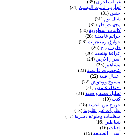
غرائب أخرى
(35)
تجارب الموت الوشيك
(34)
جنس
(31)
شلل نوم
(31)
وجهات نظر
(31)
كائنات أسطورية
(30)
جرائم غامضة
(28)
خوارق ومعجزات
(26)
طرد أرواح
(26)
عرافة وتنجيم
(26)
أسرار الأرض
(24)
مشاهير
(23)
شخصيات غامضة
(23)
أعمال فنية
(22)
مسوخ ووحوش
(22)
اختفاء غامض
(21)
تحليل قصة واقعية
(21)
كتب
(19)
خروج من الجسد
(18)
نظريات غير تقليدية
(18)
منظمات وطوائف سرية
(17)
شياطين
(16)
لعنات
(16)
أسرار الطبيعة
(15)