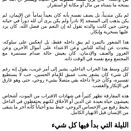
يمنحه ما يتمناه من مال أو مكانة أو استقرار.
لم يكن متديناً، بل يصف نفسه بأنه كان بعيداً تماماً عن الإيمان، لم
يكن يذهب إلى المسجد إلا نادراً ولم يكن يرى أن لله دوراً في حياته
وحتى حين كانت والدته تقول له إن النعم من فضل الله، كان يرد
عليها بسخرية وإنكار.
هذا الشعور بالتمرد لم يبقِ داخله فقط، بل انعكس على سلوكه،
يتحدث عن إيذائه للناس وعن الاعتداء على أموال الآخرين وعن
الغرور والعنف والإدمان، كان يعيش حالة صدام مستمرة مع
المجتمع ومع نفسه في الوقت ذاته.
لكن وسط هذا الخراب الداخلي، يشير إلى أمر غريب، يقول إنه رغم
كل شيء كان يشعر بحب عميق للإمام الحسين، حب لا يستطيع
تفسيره، وكأن جزءاً داخله بقي متصلاً بشيء روحي، حتى وهو غارق
في الإنكار والغضب.
هذه المفارقة تظهر كثيراً في شهادات الاقتراب من الموت، أشخاص
يعيشون حياة بعيدة عن الدين أو الأخلاق لكنهم يحتفظون في الداخل
بخيط رفيع من الإحساس الروحي، خيط يبدو أحياناً كأنه آخر ما يتبقى
من الإنسان قبل الانهيار الكامل.
الليلة التي بدأ فيها كل شيء