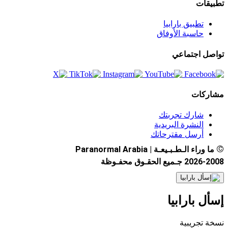
تطبيقات
تطبيق بارابيا
حاسبة الأوفاق
تواصل اجتماعي
مشاركات
شارك تجربتك
النشرة البريدية
أرسل مقترحاتك
©
ما وراء الـطـبـيعـة | Paranormal Arabia
2026-2008 جـميع الحقـوق محفـوظة
إسأل بارابيا
نسخة تجريبية