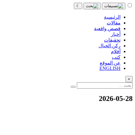
☾
الرئيسية
مقالات
قصص واقعية
أخبار
تحقيقات
ركن الخيال
أفلام
كتب
عن الموقع
ENGLISH
×
2026-05-28