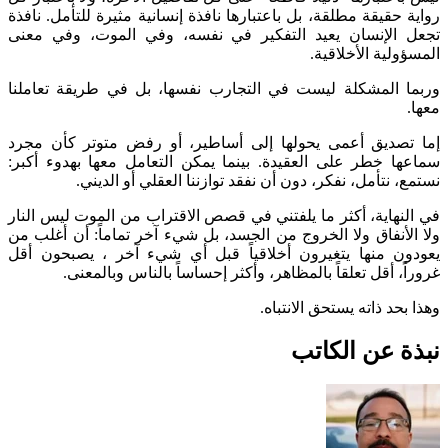
رواية حقيقة مطلقة، بل باعتبارها نافذة إنسانية مثيرة للتأمل. نافذة
تجعل الإنسان يعيد التفكير في نفسه، وفي الموت، وفي معنى
المسؤولية الأخلاقية.
وربما المشكلة ليست في التجارب نفسها، بل في طريقة تعاملنا
معها.
إما تصديق أعمى يحولها إلى أساطير، أو رفض متوتر كأن مجرد
سماعها خطر على العقيدة. بينما يمكن التعامل معها بهدوء أكبر:
نستمع، نتأمل، نفكر، دون أن نفقد توازننا العقلي أو الديني.
في النهاية، أكثر ما يلفتني في قصص الاقتراب من الموت ليس النار
ولا الأنفاق ولا الخروج من الجسد، بل شيء آخر تماماً: أن أغلب من
يعودون منها يتغيرون أخلاقياً قبل أي شيء آخر ، يصبحون أقل
غروراً، أقل تعلقاً بالمظاهر، وأكثر إحساساً بالناس وبالمعنى.
وهذا بحد ذاته يستحق الانتباه.
نبذة عن الكاتب