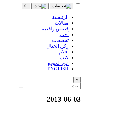
☾
الرئيسية
مقالات
قصص واقعية
أخبار
تحقيقات
ركن الخيال
أفلام
كتب
عن الموقع
ENGLISH
×
2013-06-03