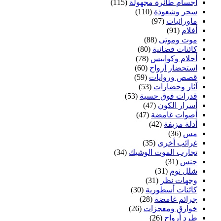
أجسام طائرة مجهولة
(115)
سحر وشعوذة
(110)
ماورائيات
(97)
أفلام
(91)
موت وموتى
(88)
كائنات فضائية
(80)
أحلام وكوابيس
(78)
استحضار أرواح
(60)
قصص وروايات
(59)
آثار وحضارات
(53)
قدرات فوق حسية
(53)
أسرار الكون
(47)
أصوات غامضة
(47)
أدلة مزيفة
(42)
مس
(36)
غرائب أخرى
(35)
تجارب الموت الوشيك
(34)
جنس
(31)
شلل نوم
(31)
وجهات نظر
(31)
كائنات أسطورية
(30)
جرائم غامضة
(28)
خوارق ومعجزات
(26)
طرد أرواح
(26)