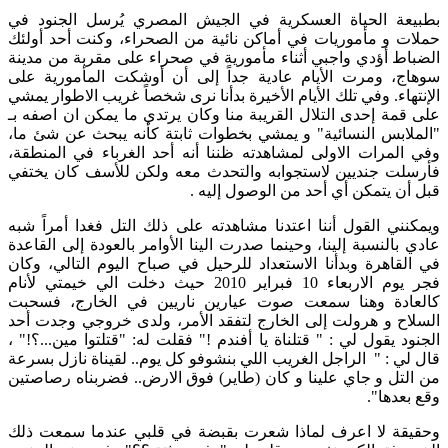
بطبيعة الحياة العسكرية في الجيش المصري يُرسل الجنود في
حملات و مأموريات في أماكن نائية من الصحراء، وكنت أحد أولئك
الضباط أؤدي واجبي أثناء مأمورية في صحراء على مقربة من مدينة
سوهاج، ومرت الأيام عادية جداً إلى أن أوشكت المأمورية على
الإنتهاء. وفي تلك الأيام الأخيرة بدأنا نرى شخصاً غريب الاطوار يمشي
على قمة إحدى التلال القريبة منا وكان يرتدي ما يمكن ان اصفه بـ
"الملابس النسائية" و يمشي بخطوات ثابتة كأنه يبحث عن شئ ما،
وفي المرات الاولى لمشاهدته ظننا أنه أحد الغرباء في المنطقة،
فأرسلت جنديين لاستجوابه والتحدث معه ولكن للأسف كان يختفي
قبل أن يتمكن أي أحد من الوصول إليه .
ويمكنني القول أننا اعتدنا مشاهدته على ذلك التل فغدا أمراً شبه
عادي بالنسبة إلينا، وحينما صدرت الينا الأوامر بالعودة إلى القاعدة
في القاهرة وبدأنا الاستعداد للرحيل في صباح اليوم التالي، وكان
فجر يوم الاربعاء 10 فبراير 2010 حيث دخلت الي خيمتي لأنام
كالعادة وهنا سمعت صوت عيارين ناريين في الخارج، فسحبت
السلاح و هرولت إلى الخارج لتفقد الأمر، ولدى خروجي وجدت أحد
الجنود يقول لي : " قتلناة يا أفندم !" فقلت له: "قتلتوا مين...؟!" ،
قال لي : " الراجل الغريب اللي بنشوفو كل يوم.. لقيناة نازل بسرعة
من التل و جاي علينا و كان (طاير) فوق الارض.. فضربناه رصاصتين
وقع بعدها".
وحقيقة لا اعرف لماذا شعرت بقبضة في قلبي عندما سمعت ذلك