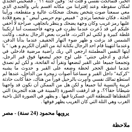
الخبر، فتمالكت نفسي و قلت له: "وفين جثتة ؟؟" ، فصحبني الجندي
لمكان سقوطه وعند إقترابنا من مكانه اقسم بأني والجندي الذي
معي سمعنا صوت شخص يضحك ضحكات عالية و متقطعة، ورأينا
الجثة ، فكان شخصاً يرتدي " قميص نوم حريمي أبيض " و يضع قلادة
عليها رمز غريب وكان وجهة يضحك و ينظر باتجاهي، صراحة لا أخفي
عليكم اني قد ذُعرت عندما نظرت في وجهه فأحسست أننا ارتكبنا
غلطة كبيرة و لكني لم اكترث، فأمرت بعض الرجال بدفنه.، وكانت
الشمس قد بزغت و ظهر ضوء النهار الخفيف عندما بدأنا الدفن،
وعندما انتهينا قام احد الرجال بكتابة آية من القرآن الكريم و هي: " يا
ايتها النفس المطمئنة ارجعي الي ربك راضية مرضية فادخلي في
عبادي و ادخلي جنتي" على لوح حجر ليضعها فوق قبر الرجل،
وتجمعنا جميعا على القبر لنضعها ونقرأ له الفاتحة، و لكن لم نصدق
عندما انشق الحجر لحظة وضعه على القبر و حدوث ما يشبه
"كركبة" داخل القبر و سماعنا أصوات زمجرة من الداخل، عندها لم
استطع تمالك نفسي وأمرت بالرحيل فوراً من هناك، حقاً كانت حادثة
غريبة بالنسبة لنا جميعاً و لكن هل من الممكن أن نكون قد واجهنا
شيطاناً حقاً؟؟، و قد ارفقت الصورة (المبينة في هذه التجربة) التي
التقطناها للمنطقة التي عسكرنا فيها . و يظهر في الصورة التل ناحية
الغرب وهي التلة التي كان الغريب يظهر فوقها .
يرويها محمود (24 سنة) - مصر
ملاحظة