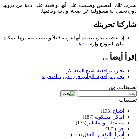
نشرت تلك القصص وصنفت على أنها واقعية على ذمة من يرويها
دون تحمل أية مسؤولية عن صحة أو دقة وقائعها.
شاركنا تجربتك
إذا عشت تجربة تعتقد أنها غريبة فعلاً ويصعب تفسيرها ،يمكنك
ملئ النموذج وإرساله
هـنـا
إقرأ أيضاً ...
تجارب واقعية: شبح المعسكر
تجارب واقعية: الجاثي قرب درب الصحراء
تصنيفات :
جن
تصنيفات
أشباح
(193)
أماكن مسكونة
(187)
معتقدات وأساطير
(173)
جن
(125)
أسرار النفس والعقل
(125)