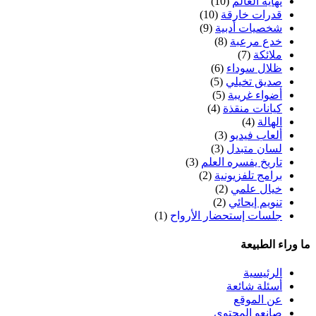
نهاية العالم
(10)
قدرات خارقة
(10)
شخصيات أدبية
(9)
خدع مرعبة
(8)
ملائكة
(7)
ظلال سوداء
(6)
صديق تخيلي
(5)
أضواء غريبة
(5)
كيانات منقذة
(4)
الهالة
(4)
ألعاب فيديو
(3)
لسان متبدل
(3)
تاريخ يفسره العلم
(3)
برامج تلفزيونية
(2)
خيال علمي
(2)
تنويم إيحائي
(2)
جلسات إستحضار الأرواح
(1)
ما وراء الطبيعة
الرئيسية
أسئلة شائعة
عن الموقع
صانعو المحتوى