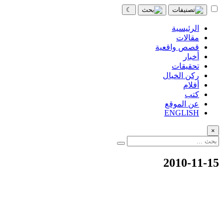
☾
الرئيسية
مقالات
قصص واقعية
أخبار
تحقيقات
ركن الخيال
أفلام
كتب
عن الموقع
ENGLISH
×
2010-11-15