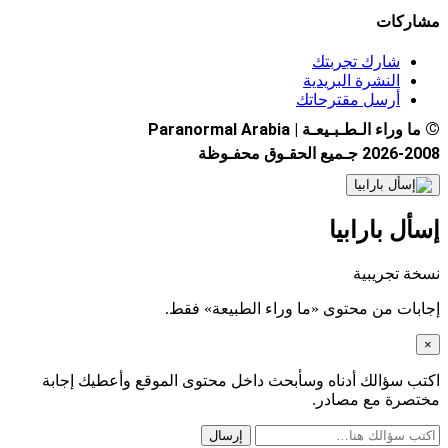
مشاركات
شارك تجربتك
النشرة البريدية
أرسل مقترحاتك
©
ما وراء الـطـبـيعـة | Paranormal Arabia
2026-2008 جـميع الحقـوق محفـوظة
إسأل بارابيا
نسخة تجريبية
إجابات من محتوى «ما وراء الطبيعة» فقط.
×
اكتب سؤالك أدناه وسأبحث داخل محتوى الموقع وأعطيك إجابة
مختصرة مع مصادر.
إرسال