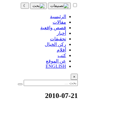
☾
الرئيسية
مقالات
قصص واقعية
أخبار
تحقيقات
ركن الخيال
أفلام
كتب
عن الموقع
ENGLISH
×
2010-07-21