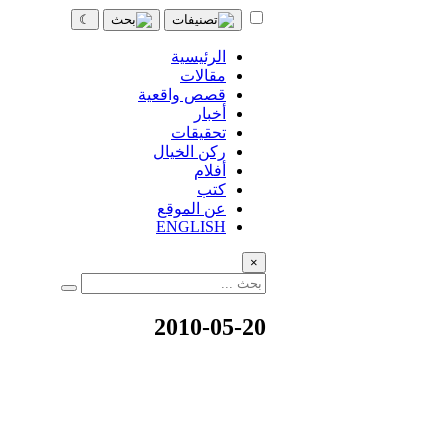
☾
الرئيسية
مقالات
قصص واقعية
أخبار
تحقيقات
ركن الخيال
أفلام
كتب
عن الموقع
ENGLISH
×
2010-05-20