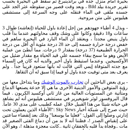
بحيرة أمام منزل جده في براندينبرغ ثم سقط في البحيرة بحسب
تقرير جريدة بيلد Bild ، وبعد وقت قصير من سقوطه عثر الجد على
جسده ملقى في الماء فنقله على وجه السرعة إلى مستشفى
هيليوس على متن مروحية.
-
وبذل 4 أطباء جهودهم من إجل إعادة باول للحياة (إنعاشه) طوال 3
ساعات و18 دقيقة وكانوا على وشك وقف محاولتهم عندما بدأ قلب
باول ينبض مجدداً ، ويعتقد أن الماء البارد في البحيرة ساهم في
خفض درجة حرارة جسمه إلى حد 28 درجة مئوية أي أقل من درجة
الحرارة الطبيعية (37 درجة) بمقدار 9 درجات. مما أبطئ من عملية
الأيض وهو ما سمح ببقاء جسمه على قيد الحياة مع مقدار ضئيل من
الأوكسيجين. وعندما استيقظ باول أخبر والديه أنه كان في السماء
مع جدته المتوفاة إيمي التي قالت له بأنها ستعود قريباً جداً . ولم
يعرف بعد متى توفيت جدة باول أو فيما إذا سبق له أن التقاها.
-
يرى بعض الباحثين أن
تجارب بالموت الوشيك
وما يتداخل معها من
رؤية المتوفين والأمور الدينية الأخرى ما هي إلا خدعة يصنعها الدماغ
ومتأتية عن المستويات العالية من غاز ثاني أوكسيد الكربون . فيما
قال البروفسور لوثر شويغيرير في مستشفى هيليوس أنه لم يشاهد
في حياته شيئاً من هذا القبيل خلال عمله كطبيب على مدى 30 عاماً.
حيث صرح إلى شبكة أخبار Sky News :"الأطباء الذين يعملون تحت
إدارتي وصلوا إلى القول: "فعلنا ما بوسعنا" وذلك بعد إنقضاء ساعتين
على إنقباض الصدر !، فظننا أنه لا بد من أن دماغ الفتى الصغير قد
مات ..وفجأة بدأ قلبه بالخفقان ثانية ..كانت معجزة مذهلة !، وهو الآن