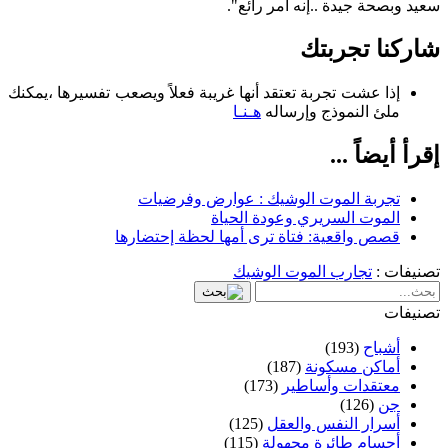
سعيد وبصحة جيدة ..إنه أمر رائع".
شاركنا تجربتك
إذا عشت تجربة تعتقد أنها غريبة فعلاً ويصعب تفسيرها ،يمكنك
ملئ النموذج وإرساله
هـنـا
إقرأ أيضاً ...
تجربة الموت الوشيك : عوارض وفرضيات
الموت السريري وعودة الحياة
قصص واقعية: فتاة ترى أمها لحظة إحتضارها
تصنيفات :
تجارب الموت الوشيك
تصنيفات
أشباح
(193)
أماكن مسكونة
(187)
معتقدات وأساطير
(173)
جن
(126)
أسرار النفس والعقل
(125)
أجسام طائرة مجهولة
(115)