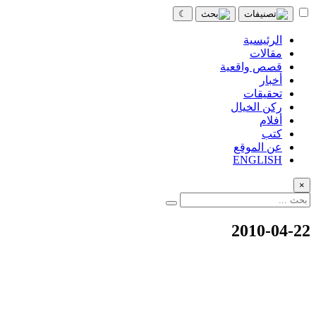
☾
الرئيسية
مقالات
قصص واقعية
أخبار
تحقيقات
ركن الخيال
أفلام
كتب
عن الموقع
ENGLISH
×
2010-04-22