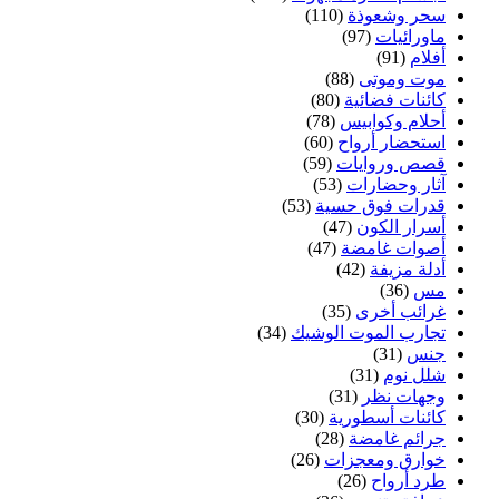
سحر وشعوذة
(110)
ماورائيات
(97)
أفلام
(91)
موت وموتى
(88)
كائنات فضائية
(80)
أحلام وكوابيس
(78)
استحضار أرواح
(60)
قصص وروايات
(59)
آثار وحضارات
(53)
قدرات فوق حسية
(53)
أسرار الكون
(47)
أصوات غامضة
(47)
أدلة مزيفة
(42)
مس
(36)
غرائب أخرى
(35)
تجارب الموت الوشيك
(34)
جنس
(31)
شلل نوم
(31)
وجهات نظر
(31)
كائنات أسطورية
(30)
جرائم غامضة
(28)
خوارق ومعجزات
(26)
طرد أرواح
(26)