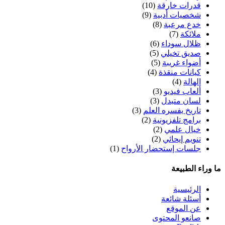
قدرات خارقة
(10)
شخصيات أدبية
(9)
خدع مرعبة
(8)
ملائكة
(7)
ظلال سوداء
(6)
صديق تخيلي
(5)
أضواء غريبة
(5)
كيانات منقذة
(4)
الهالة
(4)
ألعاب فيديو
(3)
لسان متبدل
(3)
تاريخ يفسره العلم
(3)
برامج تلفزيونية
(2)
خيال علمي
(2)
تنويم إيحائي
(2)
جلسات إستحضار الأرواح
(1)
ما وراء الطبيعة
الرئيسية
أسئلة شائعة
عن الموقع
صانعو المحتوى