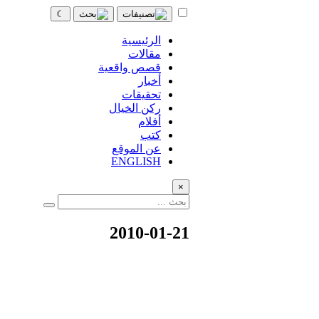
☾
الرئيسية
مقالات
قصص واقعية
أخبار
تحقيقات
ركن الخيال
أفلام
كتب
عن الموقع
ENGLISH
×
2010-01-21