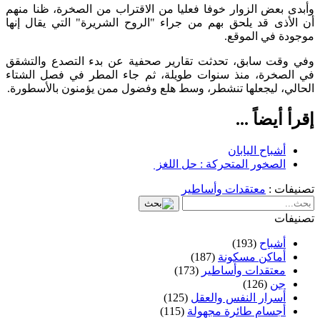
وأبدى بعض الزوار خوفا فعليا من الاقتراب من الصخرة، ظنا منهم
أن الأذى قد يلحق بهم من جراء "الروح الشريرة" التي يقال إنها
موجودة في الموقع.
وفي وقت سابق، تحدثت تقارير صحفية عن بدء التصدع والتشقق
في الصخرة، منذ سنوات طويلة، ثم جاء المطر في فصل الشتاء
الحالي، ليجعلها تنشطر، وسط هلع وفضول ممن يؤمنون بالأسطورة.
إقرأ أيضاً ...
أشباح اليابان
الصخور المتحركة : حل اللغز
تصنيفات :
معتقدات وأساطير
تصنيفات
أشباح
(193)
أماكن مسكونة
(187)
معتقدات وأساطير
(173)
جن
(126)
أسرار النفس والعقل
(125)
أجسام طائرة مجهولة
(115)