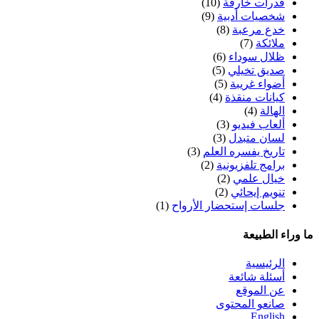
قدرات خارقة
(10)
شخصيات أدبية
(9)
خدع مرعبة
(8)
ملائكة
(7)
ظلال سوداء
(6)
صديق تخيلي
(5)
أضواء غريبة
(5)
كيانات منقذة
(4)
الهالة
(4)
ألعاب فيديو
(3)
لسان متبدل
(3)
تاريخ يفسره العلم
(3)
برامج تلفزيونية
(2)
خيال علمي
(2)
تنويم إيحائي
(2)
جلسات إستحضار الأرواح
(1)
ما وراء الطبيعة
الرئيسية
أسئلة شائعة
عن الموقع
صانعو المحتوى
English