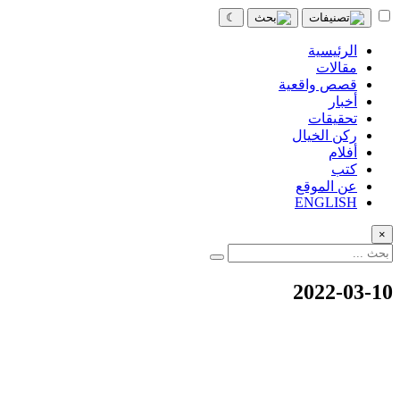
☾
الرئيسية
مقالات
قصص واقعية
أخبار
تحقيقات
ركن الخيال
أفلام
كتب
عن الموقع
ENGLISH
×
2022-03-10