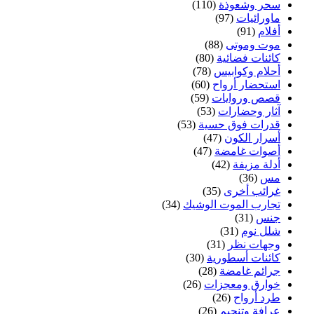
سحر وشعوذة
(110)
ماورائيات
(97)
أفلام
(91)
موت وموتى
(88)
كائنات فضائية
(80)
أحلام وكوابيس
(78)
استحضار أرواح
(60)
قصص وروايات
(59)
آثار وحضارات
(53)
قدرات فوق حسية
(53)
أسرار الكون
(47)
أصوات غامضة
(47)
أدلة مزيفة
(42)
مس
(36)
غرائب أخرى
(35)
تجارب الموت الوشيك
(34)
جنس
(31)
شلل نوم
(31)
وجهات نظر
(31)
كائنات أسطورية
(30)
جرائم غامضة
(28)
خوارق ومعجزات
(26)
طرد أرواح
(26)
عرافة وتنجيم
(26)