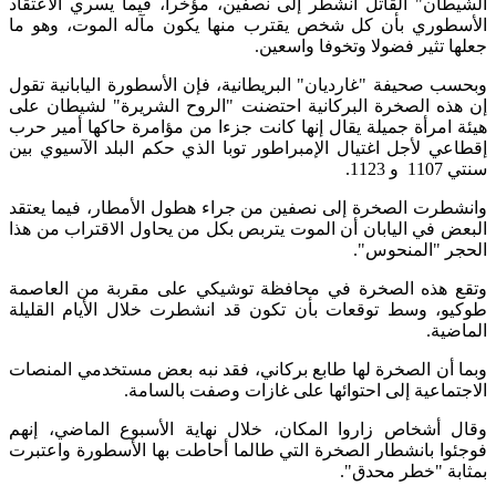
الشيطان" القاتل انشطر إلى نصفين، مؤخرا، فيما يسري الاعتقاد
الأسطوري بأن كل شخص يقترب منها يكون مآله الموت، وهو ما
جعلها تثير فضولا وتخوفا واسعين.
وبحسب صحيفة "غارديان" البريطانية، فإن الأسطورة اليابانية تقول
إن هذه الصخرة البركانية احتضنت "الروح الشريرة" لشيطان على
هيئة امرأة جميلة يقال إنها كانت جزءا من مؤامرة حاكها أمير حرب
إقطاعي لأجل اغتيال الإمبراطور توبا الذي حكم البلد الآسيوي بين
سنتي 1107 و 1123.
وانشطرت الصخرة إلى نصفين من جراء هطول الأمطار، فيما يعتقد
البعض في اليابان أن الموت يتربص بكل من يحاول الاقتراب من هذا
الحجر "المنحوس".
وتقع هذه الصخرة في محافظة توشيكي على مقربة من العاصمة
طوكيو، وسط توقعات بأن تكون قد انشطرت خلال الأيام القليلة
الماضية.
وبما أن الصخرة لها طابع بركاني، فقد نبه بعض مستخدمي المنصات
الاجتماعية إلى احتوائها على غازات وصفت بالسامة.
وقال أشخاص زاروا المكان، خلال نهاية الأسبوع الماضي، إنهم
فوجئوا بانشطار الصخرة التي طالما أحاطت بها الأسطورة واعتبرت
بمثابة "خطر محدق".