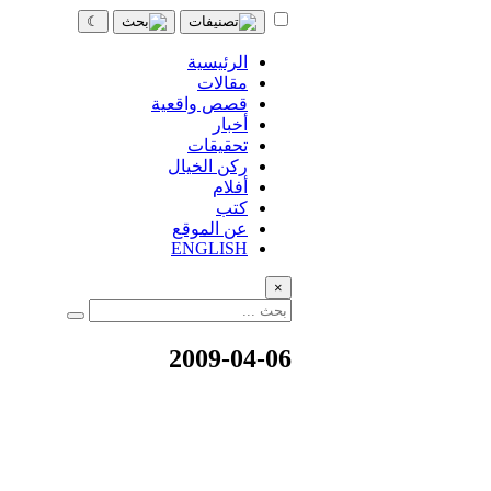
☾
الرئيسية
مقالات
قصص واقعية
أخبار
تحقيقات
ركن الخيال
أفلام
كتب
عن الموقع
ENGLISH
×
2009-04-06