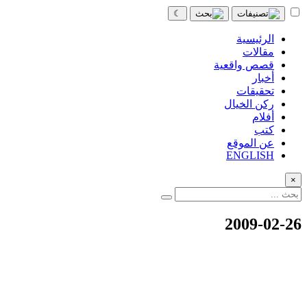
☾
الرئيسية
مقالات
قصص واقعية
أخبار
تحقيقات
ركن الخيال
أفلام
كتب
عن الموقع
ENGLISH
×
2009-02-26