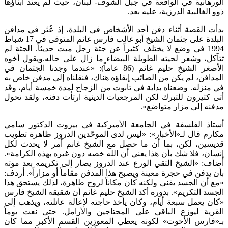
الورهانية في الواقعة في جبل الشوف- لبنان، حيث لم يعتد أبناؤها
ذوو الغالبية الدرزية، عليه بعد.
بدأت القصة أثناء دفن أحد الأشخاص في البلدة، إذ عُثر في مدافن
البلدة على جثمان الشيخ أبو غالب فارس غانم المتوفى في 17 شباط
1994 في وضع لا يختلف كثيراً عن جثة رجل ميت حديثاً. الجثة لم
تتآكل، وشعر لحيته الطويلة البيضاء ما زال على حاله.ويقول أخوه
الأصغر الشيخ حليم غانم (86 عاماً): «عندما وجدنا الجثمان في
المدافن، لم يكن من الصائب إبقاؤه هناك، فنقلناه إلى مدفن خاص به
في منزله. وضعناه بداية في تابوت من الزجاج لمدة خمسة أيام، وقد
أتى كثيرون للتبرك لكن المرجعيات الدينية ارتأت دفنه، ولقد تحول
مدفنه إلى مزار متواضع».
أستاذ الفلسفة في الجامعة الأميركية في بيروت الدكتور سامي
مكارم قال لـ«الأخبار»: «ليس لدى الموحّدين الدروز ظاهرة تطويب
قديسين، لكن، بما أن ما حصل مع الشيخ غانم أمر لا يحدث لكل
إنسان، فلا شك بأن هذا يعني أن الله خصه دون غيره بهذه الكرامة».
أضاف: «الشيخ التقي الورع عند الدروز يصار إلى تكريمه بعد موته
بأن يدفن في حجرة معينة ويصبح هذا المدفن مقاماً أو مزاراً». أردف:
«مع أن الجسد يفنى ولكنه كان مكاناً لروح طاهرة، لذلك يستحق هذا
الجسد التكريم». بدوره أكد الشيخ حليم غانم أن شقيقه الشيخ فارس
«كان يعمل سبعة أيام، وكان يأخذ حاجته لإعالة عائلته، ويذهب إلى
القرية ليوزع الباقي على المحتاجين والأرامل. حتى نعت يوماً
بـ«فارس الأخوت» لكونه يعطي المعوزين القسم الأكبر مما كان