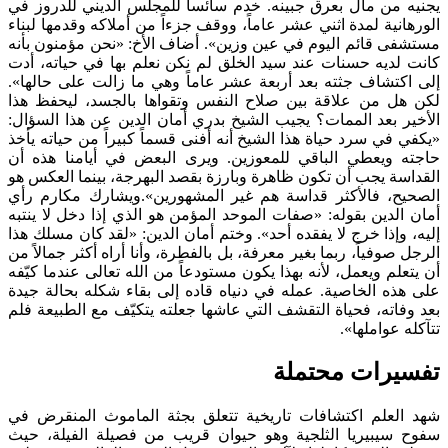
يجنيه من مال بعرق جبينه. خدم سائساً للمجلس الديني للدروز في
الورهانية لمدة اثني عشر عاماً، ووقف جزءاً من أملاكه وقدمها لبناء
مستشفى قائم اليوم في عين وزين». أضاف الأخ: «نحن مؤمنون بأنه
كانت لديه حسنات عند سيد الخلق لم نكن نعلم بها في حياته، أدت
إلى اكتشاف جثته بعد أربعة عشر عاماً وهي ما زالت على حالها».
لكن هل من علاقة بين صلاح النفس وتقواها بالجسد، ليحفظ هذا
الأخير بعد الممات؟ يجيب الشيخ بدري أمان الدين عن هذا السؤال:
«يكفي في سرد حياة هذا الشيخ أنه أفنى قسماً كبيراً من حياته يأخذ
حاجته ويعطي الباقي للمعوزين. ويرى البعض في أيامنا هذه أن
القداسة يجب أن تكون ظاهرة وبارزة بقصد البهرجة، بينما العكس هو
الصحيح، فالأكثر قداسة هم غير المشهورين».ويشارك مكارم رأي
أمان الدين بقوله: «صفات الموحد المؤمن هو الذي إذا دخل لا ينتبه
إليه، وإذا خرج لا يفقده أحد». وختم أمان الدين: «لقد كان مسلك هذا
الرجل صوفياً، ربما بغير معرفة، بل بالفطرة، وأنا أراه أكثر جمالاً من
أن يتعلم ويعمل، لأنه بهذا يكون مستودعاً من الله تعالى عندما كيّفه
على هذه الخاصية. عمله في دنياه قاده إلى بقاء شكله بحالة جيدة
بعد وفاته، فحياة التقشف التي عاشها جعلته يتكيّف مع الطبيعة فلم
تتآكله عواملها».
تفسيرات محتملة
شهد العلم اكتشافات تاريخية تتعلق بجثة الماموث المنقرض في
سفوح سيبيريا الثلجية وهو حيوان قريب من فصيلة الفيلة، حيث