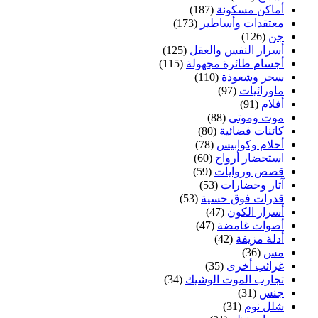
أماكن مسكونة
(187)
معتقدات وأساطير
(173)
جن
(126)
أسرار النفس والعقل
(125)
أجسام طائرة مجهولة
(115)
سحر وشعوذة
(110)
ماورائيات
(97)
أفلام
(91)
موت وموتى
(88)
كائنات فضائية
(80)
أحلام وكوابيس
(78)
استحضار أرواح
(60)
قصص وروايات
(59)
آثار وحضارات
(53)
قدرات فوق حسية
(53)
أسرار الكون
(47)
أصوات غامضة
(47)
أدلة مزيفة
(42)
مس
(36)
غرائب أخرى
(35)
تجارب الموت الوشيك
(34)
جنس
(31)
شلل نوم
(31)