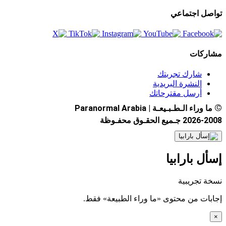
تواصل اجتماعي
مشاركات
شارك تجربتك
النشرة البريدية
أرسل مقترحاتك
©
ما وراء الـطـبـيعـة | Paranormal Arabia
2026-2008 جـميع الحقـوق محفـوظة
إسأل بارابيا
نسخة تجريبية
إجابات من محتوى «ما وراء الطبيعة» فقط.
×