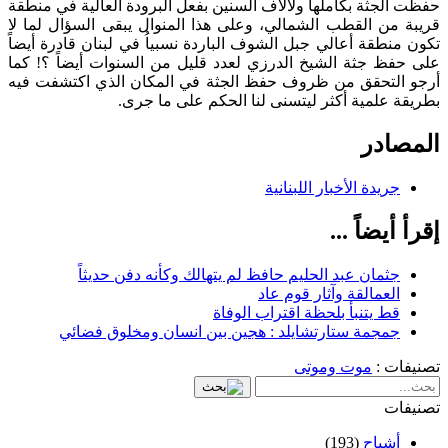
حفظت الجثة بكاملها ولآلاف السنين بفعل البرودة العالية في منطقة
قريبة من القطب الشمالي، وعلى هذا المنوال يبقى السؤال لما لا
تكون منطقة أعالي جبل الشوف الباردة نسبياُ في لبنان قادرة أيضاً
على حفظ جثة الشيخ الدرزي لعدد قليل من السنوات أيضاً ؟! كما
أرجو التحقق من ظروف حفظ الجثة في المكان الذي اكتشفت فيه
بطريقة علمية أكثر ليتسنى لنا الحكم على ما جرى.
المصادر
جريدة الأخبار اللبنانية
إقرأ أيضاً ...
جثمان عبد الحليم حافظ لم يتهالك وكأنه دفن حديثاً
العمالقة وآثار قوم عاد
قط يتنبأ بلحظة اقتراب الوفاة
جمجمة ستارتشايلد : هجين بين انسان ومخلوق فضائي
تصنيفات :
موت وموتى
تصنيفات
أشباح
(193)