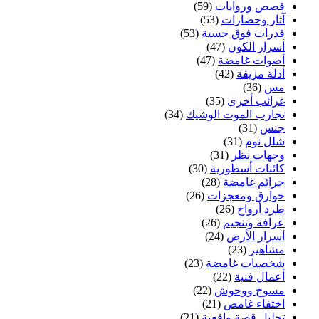
قصص وروايات
(59)
آثار وحضارات
(53)
قدرات فوق حسية
(53)
أسرار الكون
(47)
أصوات غامضة
(47)
أدلة مزيفة
(42)
مس
(36)
غرائب أخرى
(35)
تجارب الموت الوشيك
(34)
جنس
(31)
شلل نوم
(31)
وجهات نظر
(31)
كائنات أسطورية
(30)
جرائم غامضة
(28)
خوارق ومعجزات
(26)
طرد أرواح
(26)
عرافة وتنجيم
(26)
أسرار الأرض
(24)
مشاهير
(23)
شخصيات غامضة
(23)
أعمال فنية
(22)
مسوخ ووحوش
(22)
اختفاء غامض
(21)
تحليل قصة واقعية
(21)