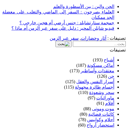
الحن والبن : بين الأسطورة والعلم
العلماء يصرحون : السفر إلى الماضي والتغلب على معضلة
الجد ممكنان
جمجمة ستارتشايلد : جنس أرضي أم هجين خارجي ؟
فيديو شابلن المحير : دليل على سفر عبر الزمن أم ماذا ؟
تصنيفات :
آثار وحضارات
,
سفر عبر الزمن
تصنيفات
أشباح
(193)
أماكن مسكونة
(187)
معتقدات وأساطير
(173)
جن
(126)
أسرار النفس والعقل
(125)
أجسام طائرة مجهولة
(115)
سحر وشعوذة
(110)
ماورائيات
(97)
أفلام
(91)
موت وموتى
(88)
كائنات فضائية
(80)
أحلام وكوابيس
(78)
استحضار أرواح
(60)