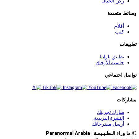
ركن الخيال
وسائط متعددة
أفلام
كتب
تطبيقات
تطبيق بارابيا
حاسبة الأوفاق
تواصل اجتماعي
مشاركات
شارك تجربتك
النشرة البريدية
أرسل مقترحاتك
©
ما وراء الـطـبـيعـة | Paranormal Arabia