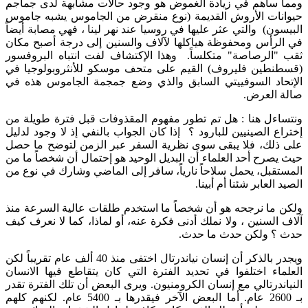
ومما ساهم في زيادة الغموض هو وجود حالات مشابهة لدى جماجم
حيوانات الأروش القديمة (نوع منقرض من الجاموس يشبه جاموس
البيسون) والتي عثر عليها في روسيا عند نهر لينا ، فهي مصابة أيضاً
في الرأس ومحفوظة هياكلها لآلاف والسنين إلى درجة أصبح مكان
ثقب "الرصاصة" متكلساً. وهذا الإكتشاف لفت انتباه البروفسور
(قسطنطين فليروف) القيم على متحف موسكو للأنثروبولوجيا في
الإتحاد السوفييتي السابق والذي وضع جمجمة الجاموس هذه في
صالة العرض.
ونتساءل هنا : هل تم تطور مفهوم المقذوفات قبل فترة طويلة من
إختراع الصينيين للبارود ؟ إذا كان الجواب بالنفي إذ لا وجود لدليل
على ذلك، فلا يبقى سوى نظرية السفر عبر الزمن لتوضح ما حصل
حيث يصرح أحد العلماء أن البديل الوحيد هو إحتمال أن شخصاً ما من
المستقبل، يحمل سلاحاً نارياً، سافر إلى الماضي وشارك في نوع من
الصيد العابر شئنا أم أبينا.
ولكن ما نرجحه هو أن شخصاً ما استخدم طلقات عالية السرعة منذ
آلاف السنين ، ولا نملك أدنى فكرة عنه، أو لماذا، كما لا نعرف كيف
حدث ؟ ولكن حدث ما حدث.
ويجدر بالذكر أن إنسان نياندرتال اختفى منذ 40 ألف عام تقريباً لكن
العلماء اختلفوا في تحديد الفترة التي كان يتقاطع فيها الانسان
النياندرتالي مع إنسان الكرومنيون. ويرى البعض أن تلك الفترة تقدر
بـ 2600 عام. أما البعض الآخر فيقدرها بـ 5400 عام. لكنهم كلهم