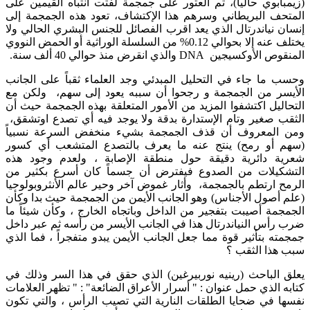
(زيمبابوي حالياً)، تم العثور على جمجمة لفتت انتباه القيمين على
المتحف البريطاني وسرهم هذا الإكتشاف، تعود هذه الجمجمة إلى
إنسان نياندرتال الذي يعد اقرب الفصائل للجنس البشري الحالي ولا
يختلف عنه إلا بحوالي 0.12% من السلسلة الوراثية أو الحمض النووي
المنقوص الأوكسيجين DNA والذي انقرض منذ حوالي 40 ألف سنة.
وحسب ما جاء في التحليل المبدئي وجد العلماء ثقباً على الجانب
الأيسر من الجمجمة و رجحوا أن سببه يعود إلى سهم، ولكن مع
التحاليل اكتشفوا المزيد من الأمور المتعلقة بهذه الجمجمة حيث أن
الثقب صغير وتام الإستدارة بدقة ولا يوجد فيه أي تصدع اوتشقق،
ومن المعروف أن قذف الجمجمة بشيء منخفض السرعة نسبياً
(سهم أو رمح) ينتج عنه ما يعرف بالتصدع المتشعب أي كسور
شعرية دائرية دقيقة حول منطقة الإصابة ، ولعدم وجود هذه
التشكيلات من الصدوع فيفترض أن جسماً كان أسرع بكثير من
الرمح ارتطم بالجمجمة، وأثار غموض آخر وحير عالم الأنثروبولوحيا
(علم أصول الأجناس) وهو الجانب الأيمن من الجمجمة حيث بدا وكأن
الجمجمة أصيبت بتفجير من الداخل وباتجاه الخارج ، وكأن شيئاً ما
ضرب رأس النياندرتال هذا في الجانب الأيسر من رأسه ثم عبر داخل
جمجمته بتأثير قوة مما جعل الجانب الأيمن يبدو متفجراً ، فما الذي
سبب هذا الثقب ؟
يعلق الباحث (رينيه نوربيرغين) الذي حقق في هذا السر وذلك في
كتابه الذي حمل عنوان : " أسرار الأعراق الضائعة" : " تظهر العلامات
نفسها في ضحايا الطلقات النارية التي تصيب الرأس ، والتي تكون