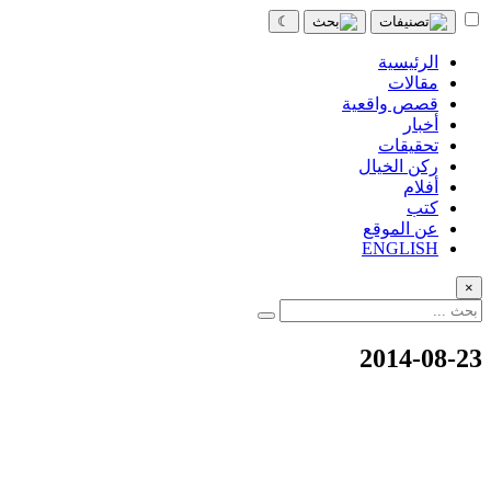
☾
الرئيسية
مقالات
قصص واقعية
أخبار
تحقيقات
ركن الخيال
أفلام
كتب
عن الموقع
ENGLISH
×
2014-08-23