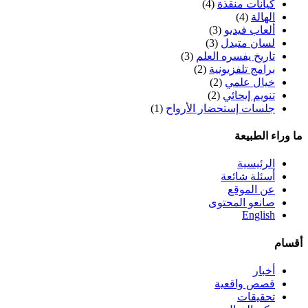
كيانات منقذة
(4)
الهالة
(4)
ألعاب فيديو
(3)
لسان متبدل
(3)
تاريخ يفسره العلم
(3)
برامج تلفزيونية
(2)
خيال علمي
(2)
تنويم إيحائي
(2)
جلسات إستحضار الأرواح
(1)
ما وراء الطبيعة
الرئيسية
أسئلة شائعة
عن الموقع
صانعو المحتوى
English
أقسام
أخبار
قصص واقعية
تحقيقات