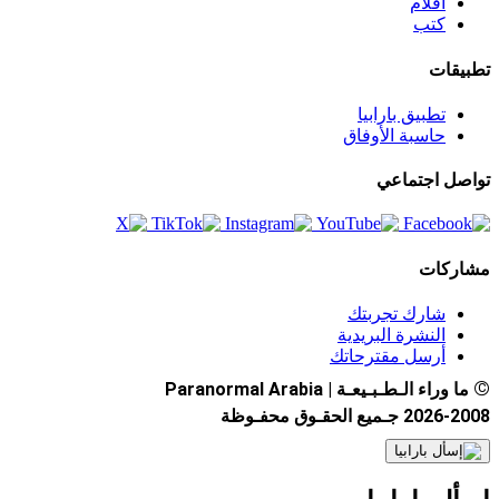
أفلام
كتب
تطبيقات
تطبيق بارابيا
حاسبة الأوفاق
تواصل اجتماعي
مشاركات
شارك تجربتك
النشرة البريدية
أرسل مقترحاتك
©
ما وراء الـطـبـيعـة | Paranormal Arabia
2026-2008 جـميع الحقـوق محفـوظة