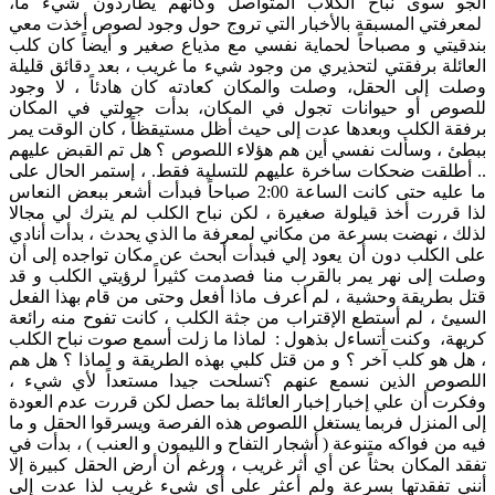
الجو سوى نباح الكلاب المتواصل وكأنهم يطاردون شيء ما،
لمعرفتي المسبقة بالأخبار التي تروج حول وجود لصوص أخذت معي
بندقيتي و مصباحاً لحماية نفسي مع مذياع صغير و أيضاً كان كلب
العائلة برفقتي لتحذيري من وجود شيء ما غريب ، بعد دقائق قليلة
وصلت إلى الحقل، وصلت والمكان كعادته كان هادئاً ، لا وجود
للصوص أو حيوانات تجول في المكان، بدأت جولتي في المكان
برفقة الكلب وبعدها عدت إلى حيث أظل مستيقظاً ، كان الوقت يمر
ببطئ ، وسألت نفسي أين هم هؤلاء اللصوص ؟ هل تم القبض عليهم
.. أطلقت ضحكات ساخرة عليهم للتسلية فقط. ، إستمر الحال على
ما عليه حتى كانت الساعة 2:00 صباحاً فبدأت أشعر ببعض النعاس
لذا قررت أخذ قيلولة صغيرة ، لكن نباح الكلب لم يترك لي مجالا
لذلك ، نهضت بسرعة من مكاني لمعرفة ما الذي يحدث ، بدأت أنادي
على الكلب دون أن يعود إلي فبدأت أبحث عن مكان تواجده إلى أن
وصلت إلى نهر يمر بالقرب منا فصدمت كثيراً لرؤيتي الكلب و قد
قتل بطريقة وحشية ، لم أعرف ماذا أفعل وحتى من قام بهذا الفعل
السيئ ، لم أستطع الإقتراب من جثة الكلب ، كانت تفوح منه رائعة
كريهة، وكنت أتساءل بذهول : لماذا ما زلت أسمع صوت نباح الكلب
، هل هو كلب آخر ؟ و من قتل كلبي بهذه الطريقة و لماذا ؟ هل هم
اللصوص الذين نسمع عنهم ؟تسلحت جيدا مستعداً لأي شيء ،
وفكرت أن علي إخبار إخبار العائلة بما حصل لكن قررت عدم العودة
إلى المنزل فربما يستغل اللصوص هذه الفرصة ويسرقوا الحقل و ما
فيه من فواكه متنوعة ( أشجار التفاح و الليمون و العنب ) ، بدأت في
تفقد المكان بحثاً عن أي أثر غريب ، ورغم أن أرض الحقل كبيرة إلا
أنني تفقدتها بسرعة ولم أعثر على أي شيء غريب لذا عدت إلى