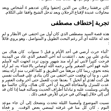
كان برفقتنا رجلان من الذين إختفوا وكان عددهم 4 أشخاص وبعد
محاولات عديدة لإقناع الرجلان وبعد تدخل الشيخ وافقا على الكلام.
تجربة إختطاف مصطفى
هذه قصة السيد مصطفى الذي كان أول من اختفى عن الأنظار و لم
تجد له عائلته أي أثر رغم البحث الطويل و المتواصل ، وهو يروي قائلاً
:
"أثناء حرث أرضي في أحد الأيام و قبل 5 سنوات كان هناك من
ينادي علي من بعيد ، اعتقدت أنه أخي الصغير الذي عاد من المدينة
فرحت كثيراً لانني لم أراه منذ شهور ودون تردد اتجهت اليه لأسلم
عليه فهو أخي الصغير وأبي رحمه الله أوصاني بالاعتناء به، لم أراه
يتجه نحوي، ربما كان مرهقاً من الطريق و كلما أقترب منه أراه يبتعد
عني ، و ما أن توقفت حتى اختفى من كان ينادي علي فسألت نفسي
هل كنت أهذي أو أتخيل ؟ بعدها عدت للعمل حتى آخر وقت العصر و
عدت للمنزل والمفاجأة الغريبة أن أخي كان هناك، وكان جالساً مع
والدتي وسلمت عليه و تبادلنا أطراف الحديث وسألته فيما إذا كان قد
أتى إلي خلال إنهماكي في حرثي للأرض فنفى ذلك .
نسيت الموضوع وأمضينا الليلة نتحدث ونضحك إلى أن جاء موعد
النوم ، كان كل منا في غرفته ليمضي بعض الوقت، و فجأة