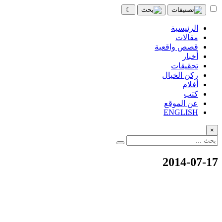
☾
الرئيسية
مقالات
قصص واقعية
أخبار
تحقيقات
ركن الخيال
أفلام
كتب
عن الموقع
ENGLISH
×
2014-07-17