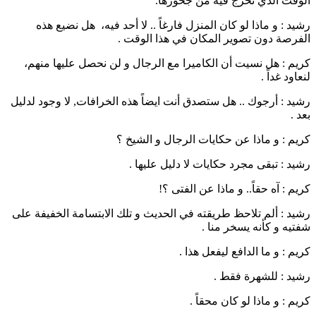
الوقت الذي تخرج فيه من جحورها.
رشيد : و ماذا لو كان المنزل فارغاً .. لا أحد فيه، هل نضيع هذه
الفرصة دون تصوير المكان في هذا الوقت .
كريم : هل نسيت أن الكاميرا مع الرجال و لن نحصل عليها منهم،
لنعاود غداً .
رشيد : أرجوك .. هل ستصدق أنت ايضاً هذه الخرافات, لا وجود لدليل
بعد .
كريم : و ماذا عن حكايات الرجال و الشيخ ؟
رشيد : تبقى مجرد حكايات لا دليل عليها .
كريم : آه حقاً.. و ماذا عن الفتى ؟!
رشيد : ألم تلاحظ طريقته في الحديث و تلك الابتسامة الخفيفة على
شفتيه و كأنه يسخر منا .
كريم : و ما الدافع ليفعل هذا .
رشيد : للشهرة فقط .
كريم : و ماذا لو كان محقاً .