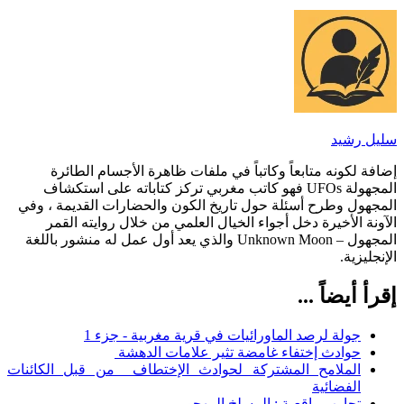
سليل رشيد
إضافة لكونه متابعاً وكاتباً في ملفات ظاهرة الأجسام الطائرة
المجهولة UFOs فهو كاتب مغربي تركز كتاباته على استكشاف
المجهول وطرح أسئلة حول تاريخ الكون والحضارات القديمة ، وفي
الآونة الأخيرة دخل أجواء الخيال العلمي من خلال روايته القمر
المجهول – Unknown Moon والذي يعد أول عمل له منشور باللغة
الإنجليزية.
إقرأ أيضاً ...
جولة لرصد الماورائيات في قرية مغربية - جزء 1
حوادث إختفاء غامضة تثير علامات الدهشة
الملامح المشتركة لحوادث الإختطاف من قبل الكائنات
الفضائية
تجارب واقعية : المسلخ المهجور