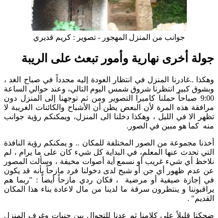
جوانب من المنزل المهجور - تصوير : كريم قديري
جولة أخرى نهارية وأمور تبعث على الريبة
وهكذا ..غادرنا المنزل في انتظار العودة إليه مجدداً في صباح الغد ،
وبشوق كبير انتظرنا شروق شمس اليوم التالي، وعند حوالي الساعة
9:00 صباحاً حملنا كاميرا التصوير ومن ثم توجهنا إلى المنزل دون
مرافقة هذه المرة لأن البعض يظن أن الأشباح والكائنات الغريبة لا
تظهر الا في الليل ، وهكذا دخلنا الى المنزل، ويمكنكم رؤية جوانب
منه كما هو مبين في الصور.
أخذنا مجموعة من الصور المختلفة للمكان .. و يمكنكم رؤية النافذة
التي تحدث عنها المعلم، في البداية كل شيء كان على ما يرام ، لم
نلاحظ أي شيء غريب أو نسمع أية أصوات مخيفة ، وسألت المصور
عن عدم ظهور أي جن أو شبح لدى دخولنا فرد مازحاً بأنه قد يكون
في إجازة صيفية أو مرضية ، فكان ردي مازحاً أيضاً : "ربما هم
يراقبوننا و ينتظرون سرقة ما لدينا من مال لاعادة بناء هذا المكان
القديم" .
ضحكنا قليلاً على كلامنا ثم عدنا للتجوال بين جنبات وغرف المنزل