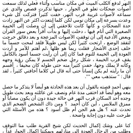
النهر لدفع الكلب الميت في مكان مناسب وأثناء فعلي لذلك سمعت
أصوات ضحكات تعلو في الجوار ، حينها تذكرت قصص والدي عن
سماعه لأصوات غريبة قرب النهر، خفت كثيراً فتركت كل شيء
وعدت بسرعة إلى مكان نومي لكن كلما إبتعدت اكثر عن النهر زادت
حدة الضحكات و كأنها كانت تلاحقني إلى أن وصلت إلى الخيمة
الصغيرة التي أنام فيها ، دخلت إليها و بدأت أقرأ بعض سور القرآن
وبعض الأدعية إلى أن توقفت الأصوات المزعجة و بعد دقائق خرجت
لتفقد الوضع ، ارتحت كثيراً لكن ليس طويلاً فلقد لمحت جسماً ما
خلف إحدى الأشجار فقلت ربما هو ظلها ،لم أهتم للأمر و أردت
العودة إلى الخيمة للنوم فما كان إلى أن رأيت جسما أسود بالكامل
يقف قرب الخيمة ، شكل رجل ضخم الجسم لا يمكن رؤية وجهه
وكأنه لا يملك وجها، خفت كثيراً منه حتى طوله كان مخيفاً ، أقسم
أن ما رأيته لم يكن إنساناً حتى أنه قال لي كلاما أخافني كثيراً ، لقد
قال : " ستذهب معي "".
ينهي أحمد قصته بالقول أن بعد هذه الحادثة هو أيضاً لا يتذكر ما حصل
معه وهو أيضاً قد اختفى مدة عام ونصف عن عائلته وبعد بحث طويل
وجده أحد السكان قرب النهر في حالة جيدة دون أن يكون مصاباً أو
ممزق الملابس ، أين كان أحمد ؟ ومن ذاك الشخص الضخم الذي
تحدث عنه ؟ هل هم الجن أم ظل أسود ؟ هذه من الأسئلة التي
طرحت عليه دون إجابة واضحة .
كنا على وشك إكمال الحديث لكن شيخ القرية طلب منا التوقف
وطلب من الرجال العودة إلى منازلهم ويمكننا إكمال الحوار غداً ،