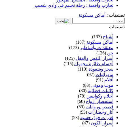
تجارب واقعية : رحلة تخييم في وادي شعيب
تصنيفات :
أماكن مسكونة
تصنيفات
أشباح
(193)
أماكن مسكونة
(187)
معتقدات وأساطير
(173)
جن
(126)
أسرار النفس والعقل
(125)
أجسام طائرة مجهولة
(115)
سحر وشعوذة
(110)
ماورائيات
(97)
أفلام
(91)
موت وموتى
(88)
كائنات فضائية
(80)
أحلام وكوابيس
(78)
استحضار أرواح
(60)
قصص وروايات
(59)
آثار وحضارات
(53)
قدرات فوق حسية
(53)
أسرار الكون
(47)