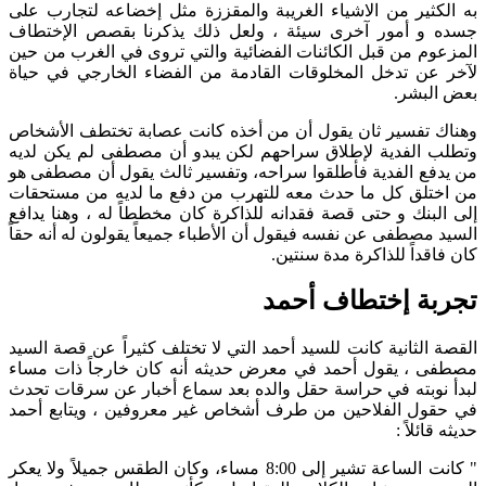
به الكثير من الاشياء الغريبة والمقززة مثل إخضاعه لتجارب على
جسده و أمور آخرى سيئة ، ولعل ذلك يذكرنا بقصص الإختطاف
المزعوم من قبل الكائنات الفضائية والتي تروى في الغرب من حين
لآخر عن تدخل المخلوقات القادمة من الفضاء الخارجي في حياة
بعض البشر.
وهناك تفسير ثان يقول أن من أخذه كانت عصابة تختطف الأشخاص
وتطلب الفدية لإطلاق سراحهم لكن يبدو أن مصطفى لم يكن لديه
من يدفع الفدية فأطلقوا سراحه، وتفسير ثالث يقول أن مصطفى هو
من اختلق كل ما حدث معه للتهرب من دفع ما لديه من مستحقات
إلى البنك و حتى قصة فقدانه للذاكرة كان مخططاً له ، وهنا يدافع
السيد مصطفى عن نفسه فيقول أن الأطباء جميعاً يقولون له أنه حقاً
كان فاقداً للذاكرة مدة سنتين.
تجربة إختطاف أحمد
القصة الثانية كانت للسيد أحمد التي لا تختلف كثيراً عن قصة السيد
مصطفى ، يقول أحمد في معرض حديثه أنه كان خارجاً ذات مساء
لبدأ نوبته في حراسة حقل والده بعد سماع أخبار عن سرقات تحدث
في حقول الفلاحين من طرف أشخاص غير معروفين ، ويتابع أحمد
حديثه قائلاً :
" كانت الساعة تشير إلى 8:00 مساء، وكان الطقس جميلاً ولا يعكر