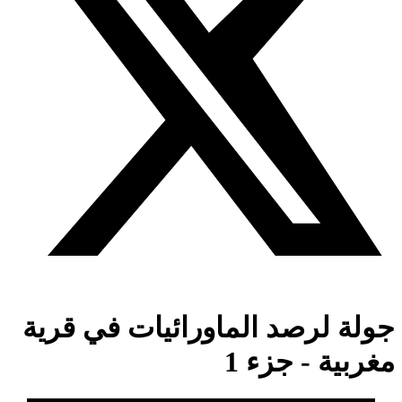
جولة لرصد الماورائيات في قرية
مغربية - جزء 1