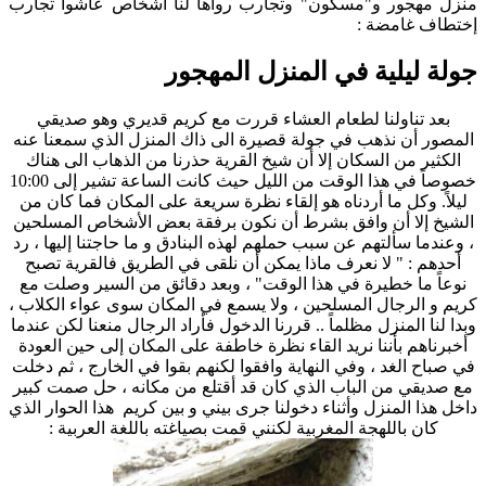
منزل مهجور و"مسكون" وتجارب رواها لنا أشخاص عاشوا تجارب
إختطاف غامضة :
جولة ليلية في المنزل المهجور
بعد تناولنا لطعام العشاء قررت مع كريم قديري وهو صديقي
المصور أن نذهب في جولة قصيرة الى ذاك المنزل الذي سمعنا عنه
الكثير من السكان إلا أن شيخ القرية حذرنا من الذهاب الى هناك
خصوصاً في هذا الوقت من الليل حيث كانت الساعة تشير إلى 10:00
ليلاً. وكل ما أردناه هو إلقاء نظرة سريعة على المكان فما كان من
الشيخ إلا أن وافق بشرط أن نكون برفقة بعض الأشخاص المسلحين
، وعندما سألتهم عن سبب حملهم لهذه البنادق و ما حاجتنا إليها ، رد
أحدهم : " لا نعرف ماذا يمكن أن نلقى في الطريق فالقرية تصبح
نوعاً ما خطيرة في هذا الوقت" ، وبعد دقائق من السير وصلت مع
كريم و الرجال المسلحين ، ولا يسمع في المكان سوى عواء الكلاب ،
وبدا لنا المنزل مظلماً ..
قررنا الدخول فأراد الرجال منعنا لكن عندما
أخبرناهم بأننا نريد القاء نظرة خاطفة على المكان إلى حين العودة
في صباح الغد ، وفي النهاية وافقوا لكنهم بقوا في الخارج ، ثم دخلت
مع صديقي من الباب الذي كان قد أقتلع من مكانه ، حل صمت كبير
داخل هذا المنزل وأثناء دخولنا جرى بيني و بين كريم هذا الحوار الذي
كان باللهجة المغربية لكنني قمت بصياغته باللغة العربية :