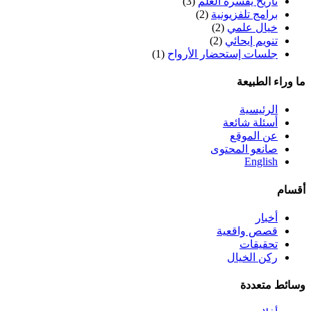
تاريخ يفسره العلم
(3)
برامج تلفزيونية
(2)
خيال علمي
(2)
تنويم إيحائي
(2)
جلسات إستحضار الأرواح
(1)
ما وراء الطبيعة
الرئيسية
أسئلة شائعة
عن الموقع
صانعو المحتوى
English
أقسام
أخبار
قصص واقعية
تحقيقات
ركن الخيال
وسائط متعددة