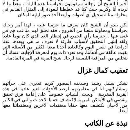
أخبرنا الشيخ أن رجاله سيقومون بحراستنا هذه الليلة ، وهذا ما لا
نريده أنا وكريم حيث كنا قد خططنا للعودة إلى المنزل القديم في
محاولة منا لتسجيل أي أصوات و أيضا أخذ صور ليلية للمكان.
لكن يبدو أن الشيخ كان يعرف ما عزمنا عليه ، لهذا أمر رجاله
بحراستنا ومحاولة منعنا من الخروج ، فقد نخلق لهم متاعب هم في
غنى عنها . إحترمنا رأي الجميع في إنتظار الغد الذي كان يوماً عادياً
ولقد إنتهى التحقيق لأسباب طارئة لا نعرف ما هي وبعدها عدنا
أدراجنا في نفس اليوم وكالعادة أخذنا معنا الكثير من الأسئلة التي
بقيت عالقة في أذهاننا، وقد نعود ذات يوم لمعرفة الإجابة، عسانا أن
نتخلص من المراقبة اللصيقة لرجال شيخ القرية في المرة القادمة.
تعقيب كمال غزال
نشكر سليل رشيد وصديقه المصور كريم قديري على جرأتهم
ومشاركتهم لنا في مغامرتهم لرصد الأحداث الغير عادية في هذه
القرية المغربية. ونحث الشباب خصوصاً على إقامة فرق تحقق
وتقصي في الأماكن المريبة لإكتشاف خفايا الاحداث والتي في الكثير
من الأحيان نكتشف معها خفايا معتقدات الآخرين ومعتقداتنا معها
أيضاً.
نبذة عن الكاتب