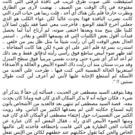
استيقظت على صوت طرق غريب في نافذة غرفتي التي كانت
مفتوحة في ذاك الوقت من الصيف ، نهضت لأرى من الطارق
ونظرت خارجاً فلم يكن هناك أي أحد ، قلت ربما هي حبات البرد التي
كانت تضرب النافذة فهذا يحدث غالباً لكن عواء الكلب هو الذي
جعلني أخرج لأتفقد الوضع ، فأخرجت معي عصا فقد يكون لصا لأن
كلبنا ظل ينبح مدة وبعدها اختفى صوته، لم أرتاح أبداً لما يحصل
فبدأت أقول بعض الكلمات التي قد يسمعها اللص و يغادر ، استمر
الحال بعض الوقت إلى أن رأيت شيئاً ما مثل ظل يمر من خلفي ..
استدرت بسرعة فلم أعثر على اي شيء لكن هنا كانت المفاجأة ..
لقد ظهر ضوء أبيض ساطع فوق رأسي رأيته لدقائق فقط و بعد ذلك
لم أعد أتذكر أي شيء حتى وجدت نفسي مرمياً فوق سطح المنزل
وقد مرت سنتان منذ أن رأيت ذاك الضوء الأبيض و العائلة و الأصدقاء
استغربوا الحالة النفسية التي كنت فيها ، طرحت علي العديد من
الأسئلة لم أستطع الإجابة عليها لأنني لم أعرف أين كنت طوال
سنتين !! ".
وهنا يتوقف السيد مصطفى عن الحديث ، فسألته إن حقاً لا يتذكر أي
شيء ، فكان جوابه أنه لا يذكر المكان الذي كان فيه وماذا كان يحدث
معه، قصة السيد مصطفى لم تنتهي بعد فالعديد من الأشخاص يأتون
إليه لسماع حكايته التي لم يصدقها الكثير من الناس. وقد رويت
الكثير من التفسيرات حول إختفاء مصطفى أو المكان الذي كان فيه
ومنها الضوء الأبيض الذي رآه ، فقال البعض أنه كان عبارة عن
كائنات الجن الطيارة هي التي قامت بإختطافه فأخذته إلى عالمها
الخاص والجن كما تقول حكايتهم عند خطفهم لكائن من الإنس تفعل