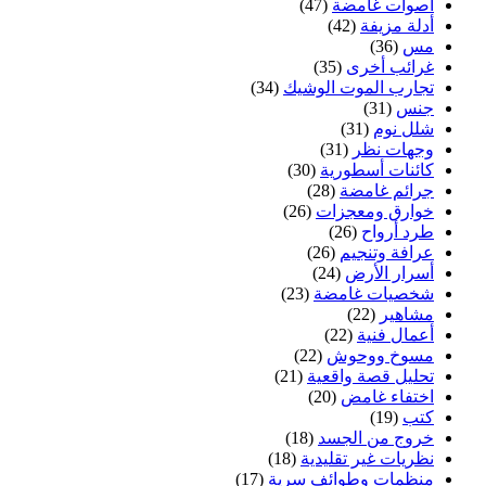
أصوات غامضة
(47)
أدلة مزيفة
(42)
مس
(36)
غرائب أخرى
(35)
تجارب الموت الوشيك
(34)
جنس
(31)
شلل نوم
(31)
وجهات نظر
(31)
كائنات أسطورية
(30)
جرائم غامضة
(28)
خوارق ومعجزات
(26)
طرد أرواح
(26)
عرافة وتنجيم
(26)
أسرار الأرض
(24)
شخصيات غامضة
(23)
مشاهير
(22)
أعمال فنية
(22)
مسوخ ووحوش
(22)
تحليل قصة واقعية
(21)
اختفاء غامض
(20)
كتب
(19)
خروج من الجسد
(18)
نظريات غير تقليدية
(18)
منظمات وطوائف سرية
(17)