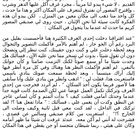
القديم ، لا شيء يبدو لنا مريباً ، مجرد غرف أكل عليها الدهر وشرب
، وإقترح المصور أن نفترق لنتعرف على المكان أكثر و هذا ما حدث ،
كل واحد منا ذهب الى مكان معين من المنزل ، لكن يبدو أن هذه
الفكرة كانت سيئة لنا نحن الإثنان ، حيث روى لي صديقي المصور
كريم ما حدث له عندما بدأ يتجول في المكان :
"عند افتراقنا دخلت إحدى الغرف الكثيرة هنا فأحسست بقليل من
البرد رغم أن الجو حار ، لم أهتم بالأمر فأكملت التصوير والتجوال
وبعد لحظة دخلت علي و كنت دون حقيبتك، كنت تنظر إلي وتضحك
دون أن تقول شيئاً ، بدوت لي تسخر مما نحن عليه الآن ، فسألتك هل
وجدت شيئاً ما أو سمع صوتاً لكنك التزمت صامتاً و كأن جوابك
بالنفي، لم أهتم فأكملت النظر هنا وهناك وفي كل مرة أنظر فيها
إليك أراك مبتسماً ، وبعد لحظة سمعت صوتك ينادي باسمي
فاستغربت هذا، فقلت لي : " اذهب وانظر من ينادي عليك وأنا سأبقى
هنا لأصور فربما يكون أحد السكان " ، لم أتردد فخرجت من إحدى
الغرف وتركتك تكمل العمل عوضاً عني لكن الصدمة كانت قوية جداً
عندما وجدتك أمامي فقلت كيف ؟ بدأت أتمتم و كأن لساني عاجز
عن النطق وكدت أن يغمى علي ، فسألتك : " ماذا تفعل هنا ؟! لقد
تركتك في الداخل ، لقد كنت معي قبل ثانية وكيف وصلت الى
الخارج ؟!" . استغربت من كلام صديقي وسألني عن قصدي ،
فشرحت له أنني لم أكن معه، عندئذ عرفت أن شيئاً ما ظهر أمامه
وكان على هيئي ، ربما شيطان متجسد أو جن يقطن في هذا المكان
.