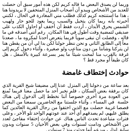
وربما لن يصدق البعض ما قاله كريم لكن هذه أمور سبق أن حصلت
للعديد من الأشخاص ويبدو أن أصحاب المنزل المتخفين لا يريدوننا هنا
، هذا ما استنتجه كريم كذلك فطلب مني المغادرة في الحال ، لكنني
أخبرته بأنه ربما كان يتخيل والسبب ربما يعود للجو حار ولهيب
الشمس يحرق الأبدان ، أردت فقط أن أخفف أو احاول الكذب على
صديقي لتمضية وقت أطول في هذا المكان، رغم أنني أصدقه في ما
قاله ، وفضلت أن نبقى سوياً فربما يتعرض أحدنا لمكروه ما ، صعدنا
معاً إلى الطابق الثاني و نحن ننظر حولنا لكن بدا لي أن من يقطن هنا
لن يتركنا وشأننا من دون متاعب ولو صغيرة ، وأثناء دخول كريم إلى
غرفة بالقرب منا لمحت شيئاً ما يمر بسرعة كبيرة بالأسفل ، هل
كان طيفاً أو مجرد قط ؟
حوادث إختطاف غامضة
بعد ساعة من دخولنا إلى المنزل عدنا إلى مضيفنا شيخ القرية الذي
كان برفقة بعض السكان ، فلم نخبر أحد ما حصل معنا فربما نُمنع
من العودة مرة أخرى خصوصاً أننا نخطط إلى الدخول إلى هناك
خلسة في المساء ، وأثناء جلستنا مع الحاضرين سمعنا من البعض
قصصا غريبة حصلت مع الذين اختفوا من رجال القرية العائدين كما
يطلق عليهم، لم يصدقهم أي أحد عند عودتهم الواحد تلو الأخر ، وعلى
فترات متباعدة تحدث الناس هناك عن حوادث إختفاء مفاجئ لعدد
من الأشخاص ودامت لسنوات وفي بعض الأحيان 5 سنوات وبدون
سابق انذار ، ويزعم أنها حدثت منذ 7 سنوات .