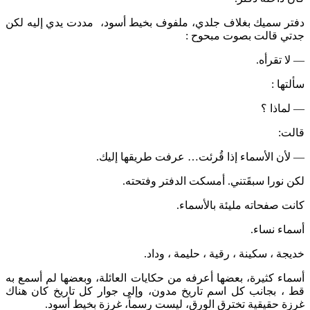
دفتر سميك بغلاف جلدي، ملفوف بخيط أسود، مددت يدي إليه لكن
جدتي قالت بصوت مبحوح :
— لا تقرأه.
سألتها :
— لماذا ؟
قالت:
— لأن الأسماء إذا قُرئت… عرفت طريقها إليك.
لكن نورا سبقَتني. أمسكت الدفتر وفتحته.
كانت صفحاته مليئة بالأسماء.
أسماء نساء.
خديجة ، سكينة ، رقية ، حليمة ، وداد.
أسماء كثيرة، بعضها أعرفه من حكايات العائلة، وبعضها لم أسمع به
قط ، بجانب كل اسم تاريخ مدون، وإلى جوار كل تاريخ كان هناك
غرزة حقيقية تخترق الورق، ليست رسماً، غرزة بخيط أسود.