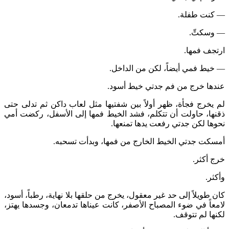
— كنت طفلة.
— وسكتِّ.
ارتجف فمها.
— خيط فمي أيضاً، لكن من الداخل.
عندها خرج من فم جدتي خيط أسود.
لم يخرج فجأة، ظهر أولاً بين شفتيها مثل لعاب داكن ثم تدلى حتى
ذقنها، حاولت أن تتكلم، فشد الخيط فمها إلى الأسفل، ركضت أمي
نحوها لكن جدتي رفعت يدها تمنعها.
أمسكت جدتي الخيط الخارج من فمها، وبدأت تسحبه.
خرج أكثر.
وأكثر.
كان طويلاً إلى حد غير معقول، يخرج من حلقها بلا نهاية، رطباً، أسود،
لامعاً في ضوء المصباح الأصفر، كانت عيناها تدمعان، وجسدها يهتز،
لكنها لم تتوقف.