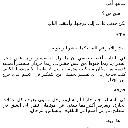
سألتها أمي :
— سن من ؟
لكن جدتي عادت إلى غرفتها، وأغلقت الباب.
***
انتشر الأمر في البيت كما تنتشر الرطوبة.
في البداية، أقنعت نفسي أن ما نراه له تفسير، ربما عفن داخل
الجدران، ربما خيوط من عش حشرات، ربما جرذان سحبت أقمشة
قديمة من مكان ما، كنت مدرس رسم، لا طبيباً ولا مهندساً، لكنني
كنت بحاجة إلى أي تفسير يحميني من التفكير في الاسم الذي خرج
من الجدار.
خديجة.
في المساء، جاء جارنا أبو سليم، رجل ستيني يعرف كل عائلات
الحارة، ويعرف أكثر مما ينبغي عن موتاها، نظر إلى الشق في
المطبخ، ثم إلى أصبع أمي الملفوف بالشاش، ثم قال:
— هذا ربط.