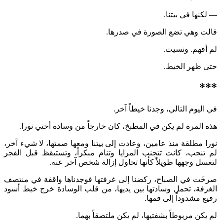
— لكنها في بيتنا.
قالت وهي تضع الصورة في صدرها.
لم أفهم. ونسيت.
حتى ظهر الخيط.
***
في اليوم التالي، وجدنا خيطاً آخر.
هذه المرة لم يكن في المطبخ، كان خارجاً من وسادة أختي نورا.
نورا مطلقة منذ عامين، وعادت إلى بيتنا ومعها صمتها، لا شيء آخر،
لم تنجب، كانت تتجنب المرايا وتنام مبكراً، وتستيقظ قبل الفجر
لتغسل وجهها طويلاً كأنها تحاول إزالة شخص آخر عنه.
صرخَت في الصباح، ركضنا إلى غرفتها فوجدناها واقفة في منتصف
الغرفة، تحمل وسادتها بين يديها، من قلب الوسادة خرج خيط أسود
رفيع مشدوداً إلى فمها.
لم يكن مربوطاً بشفتيها، لم يكن ملتصقاً بهما.