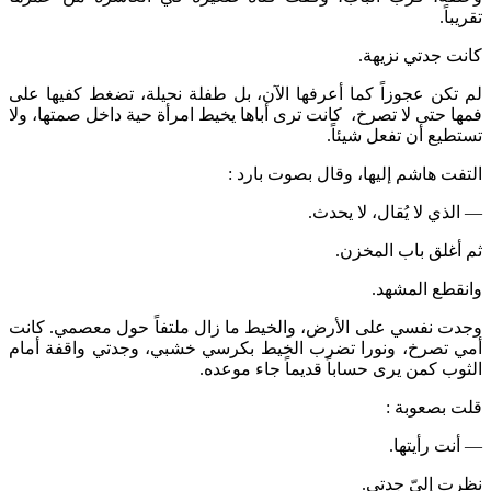
تقريباً.
كانت جدتي نزيهة.
لم تكن عجوزاً كما أعرفها الآن، بل طفلة نحيلة، تضغط كفيها على
فمها حتى لا تصرخ، كانت ترى أباها يخيط امرأة حية داخل صمتها، ولا
تستطيع أن تفعل شيئاً.
التفت هاشم إليها، وقال بصوت بارد :
— الذي لا يُقال، لا يحدث.
ثم أغلق باب المخزن.
وانقطع المشهد.
وجدت نفسي على الأرض، والخيط ما زال ملتفاً حول معصمي. كانت
أمي تصرخ، ونورا تضرب الخيط بكرسي خشبي، وجدتي واقفة أمام
الثوب كمن يرى حساباً قديماً جاء موعده.
قلت بصعوبة :
— أنت رأيتها.
نظرت إليّ جدتي.