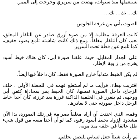
تستعملها منذ سنوات، نهضت من سريري وخرجت إلى الممر.
تك… تك… تك…
الصوت يأتي من غرفة الجلوس.
كانت الغرفة مظلمة إلا من ضوء أزرق صادر عن التلفاز المغلق،
نعم، كان التلفاز مغلقاً، ومع ذلك كانت شاشته تلمع بضوء خفيف،
كما تلمع عين قطة تحت السرير.
على الجدار المقابل، حيث علقنا صورة أبي، كان هناك خيط أسود
يخرج من زاوية الإطار.
لم يكن الخيط متدلياً خارج الصورة فقط، كان داخلاً فيها أيضاً.
اقتربت ببطء، فرأيت ما لم أستطع فهمه في اللحظة الأولى ، خلف
الزجاج، داخل الصورة نفسها، كان الخيط يمر بمحاذاة كتفي أبي
ووجهه، ثم ينغرز في الخلفية الداكنة غرزة بعد غرزة، كأن أحداً خاط
الرجل داخل صورته حتى لا يغادرها.
وفمه، الذي اعتدت أن أراه مغلقاً بصرامة في تلك الصورة، بدا الآن
مشدود الزوايا بخيط أسود رفيع، كما لو أن أحداً منعه من قول شيء
ظل عالقاً في حلقه منذ موته.
ثم رأيت شيئاً جعل لساني يلتصق بحلقي.