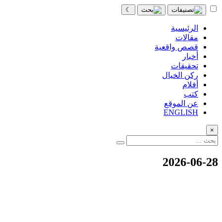
☾
الرئيسية
مقالات
قصص واقعية
أخبار
تحقيقات
ركن الخيال
أفلام
كتب
عن الموقع
ENGLISH
×
2026-06-28