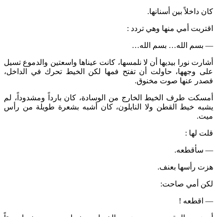
كان داخلاً بين أسنانها.
اقتربت أمي منها وهي تردد :
— بسم الله… بسم الله…
أشارت نورا بيديها أن لا نلمسها، كانت عيناها واسعتين والدموع تسيل
على وجهها، حاولت أن تفتح فمها لكن الخيط تحرك في الداخل،
فصدر عنها صوت مخنوق.
أمسكت طرف الخيط الخارج من الوسادة، كان بارداً ومشدوداً، لم
يشبه خيط القطن ولا النايلون، كان أشبه بشعرة طويلة من رأس
ميت.
قلت لها :
— سأقطعه.
هزت رأسها بعنف.
لكن أمي صاحت:
— اقطعه !