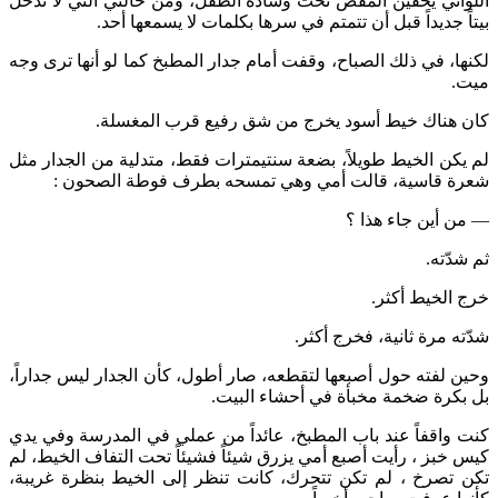
اللواتي يخفين المقص تحت وسادة الطفل، ومن خالتي التي لا تدخل
بيتاً جديداً قبل أن تتمتم في سرها بكلمات لا يسمعها أحد.
لكنها، في ذلك الصباح، وقفت أمام جدار المطبخ كما لو أنها ترى وجه
ميت.
كان هناك خيط أسود يخرج من شق رفيع قرب المغسلة.
لم يكن الخيط طويلاً، بضعة سنتيمترات فقط، متدلية من الجدار مثل
شعرة قاسية، قالت أمي وهي تمسحه بطرف فوطة الصحون :
— من أين جاء هذا ؟
ثم شدّته.
خرج الخيط أكثر.
شدّته مرة ثانية، فخرج أكثر.
وحين لفته حول أصبعها لتقطعه، صار أطول، كأن الجدار ليس جداراً،
بل بكرة ضخمة مخبأة في أحشاء البيت.
كنت واقفاً عند باب المطبخ، عائداً من عملي في المدرسة وفي يدي
كيس خبز ، رأيت أصبع أمي يزرق شيئاً فشيئاً تحت التفاف الخيط، لم
تكن تصرخ ، لم تكن تتحرك، كانت تنظر إلى الخيط بنظرة غريبة،