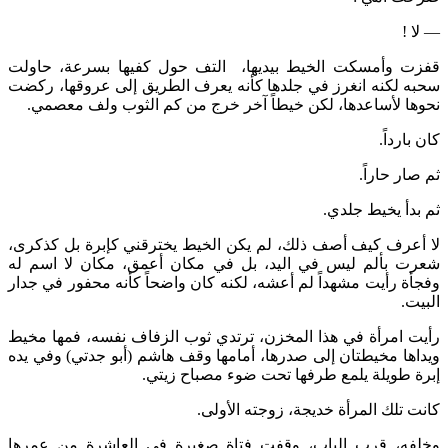
— لا !
قفزت وأمسكت الخيط بيديها، التف حول كفيها بسرعة، حاولت
سحبه لكنه انغرز في جلدها كأنه يعرف الطريق إلى عروقها، ركضت
نحوها لأساعدها، لكن خيطاً آخر خرج من كم الثوب ولف معصمي.
كان بارداً.
ثم صار حاراً.
ثم بدأ يخيط جلدي.
لا أعرف كيف أصف ذلك، لم يكن الخيط يخترقني كإبرة بل كذكرى،
شعرت بألم ليس في اليد، بل في مكان أعمق، مكان لا اسم له
وفجأة رأيت مشهداً لم أعشه، لكنه كان واضحاً كأنه محفور في جدار
البيت.
رأيت امرأة في هذا المخزن، ترتدي ثوب الزفاف نفسه، فمها مخيط
ويداها مخيطتان إلى صدرها، أمامها وقف هاشم (أبو جدتي) وفي يده
إبرة طويلة يلمع طرفها تحت ضوء مصباح زيتي.
كانت تلك المرأة خديجة، زوجته الأولى.
وخلفه، قرب الباب، وقفت فتاة صغيرة في العاشرة من عمرها