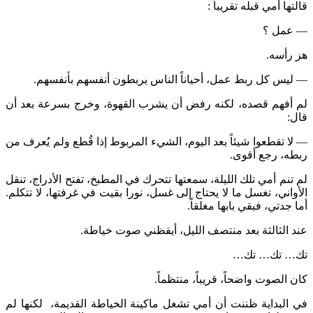
قالتها أمي قبله تقريباً :
— عمل ؟
هز رأسه.
— ليس كل ربط عمل، أحياناً الناس يربطون أنفسهم بأنفسهم.
لم أفهم قصده، لكنه رفض أن يشرب القهوة، وخرج بسرعة بعد أن
قال:
— لا تقطعوا شيئاً بعد اليوم، الشيء المربوط إذا قُطع ولم يُعرف من
ربطه، رجع أقوى.
لم تنم أمي تلك الليلة، سمعتها تتحرك في المطبخ، تفتح الأدراج، تنقل
الأواني، تغسل ما لا يحتاج إلى غسل، نورا بقيت في غرفتها، لا تتكلم.
أما جدتي، فبقي بابها مغلقاً.
عند الثالثة بعد منتصف الليل، أيقظني صوت خياطة.
تك… تك… تك…
كان الصوت واضحاً، قريباً، منتظماً.
في البداية ظننت أن أمي تشغل ماكينة الخياطة القديمة، لكنها لم