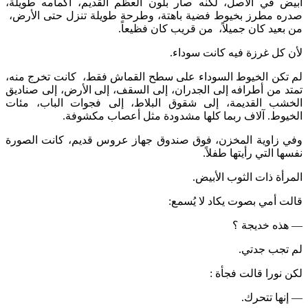
أبيض في الأصل، لكنه صار بلون العظم القديم، أكمامه طويلة،
صدره مطرز بخيوط فضية باهتة، وطرحة طويلة تنزل حتى الأرض،
من بعيد كان جميلاً، من قريب كان فظيعاً.
لأن كل غرزة فيه كانت سوداء.
لم تكن الخيوط السوداء على سطح القماش فقط، كانت تخرج منه،
تمتد من أطرافه إلى الجدران، إلى السقف، إلى الأرض، إلى صناديق
الخشب القديمة، إلى شقوق البلاط، إلى فجوات الباب، مئات
الخيوط. آلاف ربما كلها مشدودة مثل أعصاب مكشوفة.
وفي زاوية المخزن، فوق صندوق جهاز عروس قديم، كانت الصورة
نفسها التي رأيتها طفلاً.
المرأة ذات الثوب الأبيض.
قالت أمي بصوت يكاد لا يُسمع:
— هذه خديجة ؟
لم تجب جدتي.
لكن نورا قالت فجأة :
— إنها تتحرك.