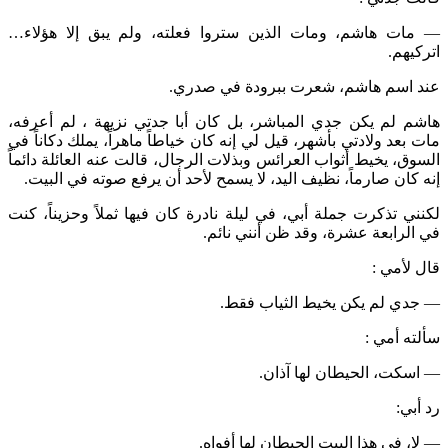
— مات هاشم، ومات الذين ستروا فعلته، ولم يبق إلا هؤلاء…
اتركيهم.
عند اسم هاشم، شعرت ببرودة في صدري.
هاشم لم يكن جدي المباشر، بل كان أبا جدتي نزيهة ، لم أعرفه،
مات بعد ولادتي بأشهر، قيل لي إنه كان خياطاً ماهراً، يملك دكاناً في
السوق، يخيط أثواب العرائس وبذلات الرجال، قالت عنه العائلة دائماً
إنه كان صارماً، نظيف اليد، لا يسمح لأحد أن يرفع صوته في البيت.
لكنني تذكرت جملة أبي، في ليلة نادرة كان فيها ثملاً وحزيناً، كنت
في الرابعة عشرة، وقد ظن أنني نائم.
قال لأمي :
— جدي لم يكن يخيط الثياب فقط.
سألته أمي :
— اسكت، الحيطان لها آذان.
رد أبي:
— لا، في هذا البيت الحيطان لها أفواه.