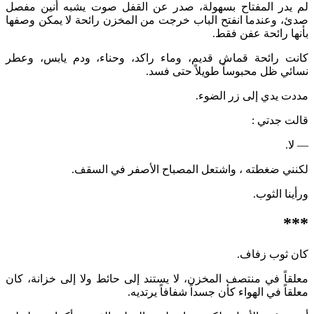
لم يدر المفتاح بسهولة، صدر عن القفل صوت يشبه أنين مفصل
صدئ، وعندما انفتح الباب خرجت من المخزن رائحة لا يمكن وصفها
بأنها رائحة عفن فقط.
كانت رائحة قماش قديم، وماء راكد، وحناء، ودم يابس، وعطر
نسائي ظل محبوساً طويلاً حتى فسد.
مددت يدي إلى زر الضوء.
قالت جدتي :
— لا.
لكنني ضغطته ، واشتعل المصباح الأصفر في السقف.
ورأينا الثوب.
***
كان ثوب زفاف.
معلقاً في منتصف المخزن، لا يستند إلى حائط ولا إلى خزانة، كان
معلقاً في الهواء كأن جسداً شفافاً يرتديه.