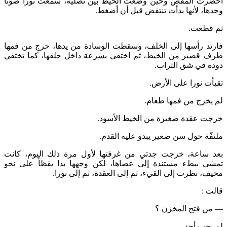
أحضرت المقص وحين وضعت الخيط بين نصليه، سمعت نورا صوتاً
وحدها، لأنها بدأت تنتفض قبل أن أضغط.
ثم قطعت.
فارتد رأسها إلى الخلف، وسقطت الوسادة من يدها، خرج من فمها
طرف قصير من الخيط، ثم اختفى بسرعة داخل حلقها، كما تختفي
دودة في شق التراب.
تقيأت نورا على الأرض.
لم يخرج من فمها طعام.
خرجت عقدة صغيرة من الخيط الأسود.
ملتفّة حول سن صغير يبدو عليه القدم.
بعد ساعة، خرجت جدتي من غرفتها لأول مرة ذلك اليوم، كانت
تمشي ببطء مستندة إلى عصاها، لكن وجهها بدا يقظاً على نحو
مخيف، نظرت إلى القيء، ثم إلى العقدة، ثم إلى نورا.
قالت :
— من فتح المخزن ؟
لم يجب أحد.