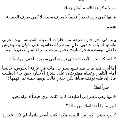
— لا تذكر هذا الاسم أمام جدتك.
قالتها كمن يردد تحذيراً قديماً لا يعرف سببه، لا كمن يعرف الحقيقة.
***
بيتنا في آخر حارة ضيقة من حارات المدينة القديمة، بيت عربي
واسع، له باب خشبي عالٍ، ومطرقة نحاسية على شكل يد، وحوش
داخلي تتوسطه شجرة نارنج عجوز لم تعد تثمر إلا ثماراً صغيرة مرة.
كنا نسكنه نحن الأربعة: جدتي نزيهة، أمي سميرة، أختي نورا، وأنا.
أما أبي، فقد مات منذ تسع سنوات، مات في غرفة الجلوس، جالساً
أمام التلفاز وعيناه مفتوحتان على نشرة الأخبار، حين جاء الطبيب
قال إن قلبه توقف فجأة، لكن جدتي قالت يومها جملة لم أفهمها :
— أخيراً انفكّ.
قالتها وهي تنظر إلى أصابعه، كأنها كانت ترى خيطاً لا نراه نحن.
لم يسألها أحد: انفك من ماذا ؟
كانت جدتي أكبر من البيت، هكذا كنت أشعر دائماً، لم تكن تتحرك