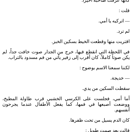
كأنها عرفت صاحبه أخيراً.
قلت :
— اتركيه يا أمي.
لم ترد.
اقتربت منها وقطعت الخيط بسكين الخبز.
في اللحظة التي انقطع فيها، خرج من الجدار صوت خافت جداً، لم
يكن صوتاً كاملاً، كان أقرب إلى زفير يأتي من فم مسدود بالتراب.
لكننا سمعنا الاسم بوضوح :
— خديجة.
سقطت السكين من يدي.
أما أمي، فجلست على الكرسي الخشبي قرب طاولة المطبخ،
ووضعت أصبعها في فمها، كما يفعل الأطفال عندما يجرحون
أنفسهم.
كان الدم يسيل من تحت ظفرها.
قالت بعد صمت طويل :