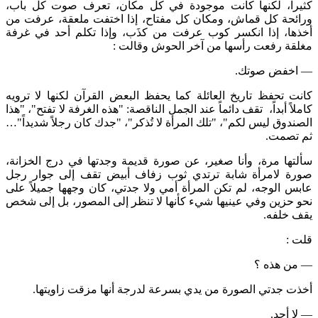
كثيراً، لكنها كانت موجودة في كل مكان، تعرف صوت كل باب،
ورائحة كل قماش، ومكان كل مفتاح، إذا اختفت ملعقة، عرفت من
أخذها، إذا انكسر كوب عرفت من كذَب، وإذا تكلم أحد في غرفة
مغلقة رفعت رأسها من آخر الحوش وقالت :
— اخفض صوتك.
كانت تحفظ تاريخ العائلة كما يحفظ البعض القرآن لكنها لا ترويه
كاملاً أبداً، تقف دائماً عند الجمل الناقصة: "هذه الغرفة لا تفتح"، "هذا
الصندوق ليس لكم"، "تلك المرأة لا تُذكر"، "جدك كان رجلاً شديداً"…
ثم تصمت.
سألتها مرة، وأنا صغير، عن صورة قديمة وجدتها في درج الخزانة،
صورة لامرأة شابة ترتدي ثوب زفاف أبيض تقف إلى جوار رجل
عابس الوجه، لم تكن المرأة أمي ولا جدتي، كان وجهها جميلاً على
نحو حزين وفي عينيها شيء كأنها لا تنظر إلى المصور، بل إلى شخص
يقف خلفه.
قلت :
— من هذه ؟
أخذت جدتي الصورة من يدي بسرعة لدرجة أنها مزقت زاويتها.
— لا أحد.