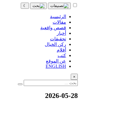
☾
الرئيسية
مقالات
قصص واقعية
أخبار
تحقيقات
ركن الخيال
أفلام
كتب
عن الموقع
ENGLISH
×
2026-05-28