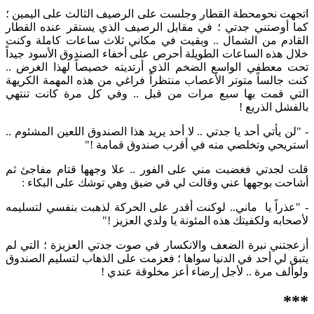
اتجهت نحومحطة القطار وجلست على الرصيف الثالث على اليمين ؛
كما أوصتني جدتي ؛ في مقابل الرصيف الذي يستقر عنده القطار
القادم من الشمال .. وبقيت في مكاني ثلاث ساعات كاملة وكنت
خلال هذه الساعات الطويلة أحرص على أخفاء الصندوق الأسود جيداً
تحت معطفي الواسع الضخم الذي أرتديته خصيصاً لهذا الغرض ..
كنت جالساً متوتر الأعصاب منتظراً فراغي من هذه المهمة الكريهة
التي قمت بها سبع مرات من قبل .. وفي كل مرة كانت تنتهي
بالفشل الذريع !
- "لن يأتي أحد يا جدتي .. لا أحد يريد هذا الصندوق اللعين المشئوم ..
استريحي وتخلصي منه في أقرب صندوق قمامة !"
قلت لجدتي فغضبت مني على الفور .. علا وجهها قتام مفاجئ ثم
أشاحت بوجهها عني وقالت لي في ضيق وهي توشك على البكاء :
- "عذراً يا ماني.. لوكنت أقدر على الحركة لذهبت بنفسي لتسليمه
لأصحابه ولكفيتك هذه المئونة يا ولدي العزيز !"
أزعجتني نبرة الضعف والانكسار في صوت جدتي العزيزة ؛ التي لم
يتبق لي أحد في الدنيا سواها ؛ فعزمت على الذهاب لتسليم الصندوق
ولوألف مرة .. لأجل إرضاء أعز مخلوقة عندي !
***