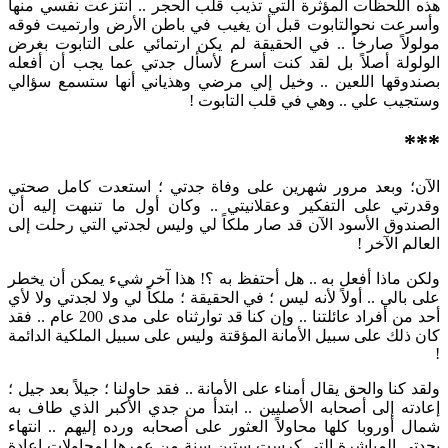
هذه اللحظات المؤثرة التي تذيب قلب الحجر .. انتزعت نفسي منها
وأسرعت نحوالتابوت قبل أن يغيب في باطن الأرض وارتميت فوقه
مولولاً صارخاً .. في الحقيقة لم يكن ارتمائي على التابوت بغرض
الولولة أصلاً بل لقد كنت أسرع لأسأل جدتي عما يجب أن أفعله
بصندوقها اللعين .. وخيل إلي مرضي وهذياني أنها ستسمع سؤالي
وستجيب علي .. وهي في قلب التابوت !
***
الآن؛ وبعد مرور شهرين على وفاة جدتي ؛ استعدت كامل صحتي
وقدرتي على التفكير وعقلانيتي .. وكان أول ما تنبهت إليه أن
الصندوق الأسود الآن قد صار ملكاً لي وليس لجدتي التي رحلت إلى
العالم الآخر !
ولكن ماذا أفعل به .. هل أحتفظ به ؟! هذا آخر شيء يمكن أن يخطر
على بالي .. أولاً لأنه ليس ؛ في الحقيقة ؛ ملكاً لي ولا لجدتي ولا لأي
أحد من أفراد عائلتنا .. وإن كنا قد توارثناه على مدى 200 عام .. فقد
كان ذلك على سبيل الأمانة المؤقتة وليس على سبيل الملكية الدائمة
!
ولقد كنا والحق يقال أمناء على الأمانة .. فقد حاولنا ؛ جيلاً بعد جيل ؛
إعادته إلى أصحابه الأصليين .. ابتدأ من جدي الأكبر الذي طاف به
شمال أوروبا كلها محاولاً العثور على أصحابه ورده إليهم .. انتهاء
بجدتي المباشرة التي كرست ستين سنة من عمرها لمحاولات إعادة