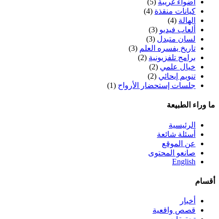
أضواء غريبة
(5)
كيانات منقذة
(4)
الهالة
(4)
ألعاب فيديو
(3)
لسان متبدل
(3)
تاريخ يفسره العلم
(3)
برامج تلفزيونية
(2)
خيال علمي
(2)
تنويم إيحائي
(2)
جلسات إستحضار الأرواح
(1)
ما وراء الطبيعة
الرئيسية
أسئلة شائعة
عن الموقع
صانعو المحتوى
English
أقسام
أخبار
قصص واقعية