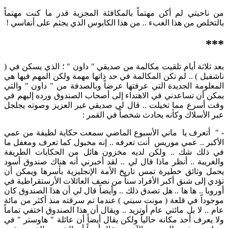
من ناحيتي لم أكن مهتماً بالمكافئة المجزية قدر ما كنت مهتماً
بالتخلص من هذا العبء .. من هذا الكابوس الذي يجثم على أنفاسي !
***
بعد ثلاثة أيام تلقيت مكالمة من صديقي " داون " ؛ الذي يسكن في (
ناشفيل ) .. لم تكن المكالمة في حد ذاتها مهمة ولكن المهم فيها هي
المعلومة الجديدة التي عرفتها عرضاً وبالصدفة من " داون " والتي
يمكن أن تساعدني في الاهتداء إلى أصحاب الصندوق ورده إليهم في
وقت أسرع مما تخيلت .. قال لي صديقي غير العزيز وصوته يجلجل
عبر الأسلاك وكأنه يحادث شخصاً في القمر :
- " أتعرف يا ماني الأسبوع الماضي سمعت حكاية لطيفة من عمي
الأكبر .. عمي موريس أنت تعرفه .. إنه مخبول كما تعرف ومغفل ما
في ذلك شك .. ولكن لديه مخزون هائل من الحكايات الطريفة
والغريبة .. أنظر ماذا قال لي .. لقد أخبرني أنه هناك صندوق أسود
يحمل وثائق خطيرة تمس تاريخ الأمة الإنجليزية بأسرها ويمكن أن
تؤدي إلى شنق أكبر الأفراد سناً من نصف العائلات الأرستقراطية في
أوروبا .. ها ها .. هل تصدق ذلك .. وأيضاً قال لي أن هذا الصندوق كان
موجوداً في قلعة ( مونت سيني ) عندما تم سرقته منذ أكثر من مائة
عام .. لا بل مائتي عام أوتزيد .. ويقال أن هذا الصندوق اختفي تماماً
ولا يعرف أحد مكانه حالياً ولكن يقال أيضاً أن عائلة " هاوستر " في