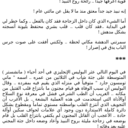
قوية أعرفها جيداً .. رائحة روح النبيذ !
إنه نبيذ جيد جداً معتق منذ ما لا يقل عن مائتي عام !
أما الشيء الذي كان داخل الزجاجة فقد كان بالفعل .. وكما خطر لي
في البداية ..فقد كان قلب .. قلب بشري محتفظ بليونة أنسجته
بشكل مدهش !
سمرتني الدهشة مكاني لحظة .. ولكنني أفقت على صوت جرس
الباب يدق في إصرار !
***
في اليوم التالي عثر البوليس الإنجليزي في أحد أحياء ( مانشستر )
المتوسطة على جثة شاب في الثلاثين من عمره .. اسمه " ماني
تومسون جارد " متوفياً في منزله الذي يقيم فيه بمفرده .. وقال
البوليس أن سبب الوفاة هو قيام مجنون ما بانتزاع قلب القتيل من
مكانه .. الغريب أن الطب الشرعي فشل في معرفة نوع السلاح
أوالأداة التي استخدمت في هذه العملية البشعة .. بل الأغرب أن
التجويف الذي أنتزع القلب بواسطته مستوي تماماً ومقطوع بشكل
دائرة كاملة الاستدارة دون وجود أي علامات لحواف سكين أوآلة
حادة .. الأعجب أن القاتل المجنون لم يكتفي بانتزاع القلب بل قام
بوضعه في زجاجة مليئة بروح النبيذ وأعاد وضعه داخل جثة المجني
عليه بعد وفاته !