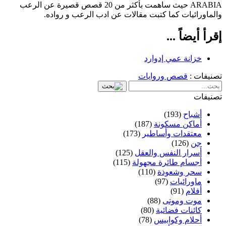
ARABIA حيث ساهمت بأكثر من 20 قصص قصيرة عن الرعب
والماورائيات كما كتبت مقالات عن ادب الرعب و رواده.
إقرأ أيضاً ...
خزانة عمي إدوارد
تصنيفات :
قصص وروايات
تصنيفات
أشباح
(193)
أماكن مسكونة
(187)
معتقدات وأساطير
(173)
جن
(126)
أسرار النفس والعقل
(125)
أجسام طائرة مجهولة
(115)
سحر وشعوذة
(110)
ماورائيات
(97)
أفلام
(91)
موت وموتى
(88)
كائنات فضائية
(80)
أحلام وكوابيس
(78)