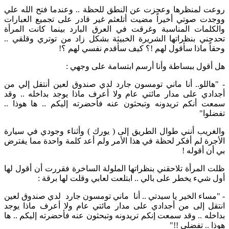
روعت لمنظرها وعجزت عن النطق للحظة .. وعندما فتح الله علي
ووجدت صوتي أخيراً مضيت أتلعثم غير قادر على تجميع العبارات
والكلمات المناسبة وغرقت في العرق البارد بينما كانت المرأة
تحدجني بنظراتها الشريرة الخبيثة بشكل زاد من توتري وقلقي ..
وحقاً ماذا سأقول لهم !؟ كيف سأقدم نفسي لهم ؟!
هل أقول ببساطة وأنا أرسم ابتسامة على وجهي :
- "هاللو.. أنا ماني تومسون جارد لدي صندوق لعين أنتقل إلي من
أجدادي على مدار مائتي عام ولا أعرف ماذا يوجد بداخله .. وقد
سمعت أنكم تريدونه وتبحثون عنه فأحضرته إليكم .. ها هوذا ..
تفضلوا"
والغريب أنني طوال الطريق إلى ( يورك ) وأثناء وجودي في سيارة
الأجرة لم أفكر لحظة في هذا الأمر ولم أعد كلمة واحدة مما يفترض
بي أن أقوله !
ظلت المرأة تلاحقني بنظراتها الملولة الساخرة فقررت أن أقول لها
أول شيء يخطر على بالي .. ابتلعت لعابي وقلت لها برقة :
- "مساء الخير يا سيدتي .. أنا ماني تومسون جارد لدي صندوق لعين
انتقل إلى من أجدادي على مدار مائتي عام ولا أعرف ماذا يوجد
بداخله .. وقد سمعت إنكم تريدونه وتبحثون عنه فأحضرته إليكم .. ها
هوذا .. تفضلي !!"