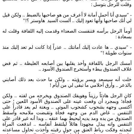
وقلت للرجل بتوسل :
- "سيدي أنا أحمل أمانة لا أعرف من هو صاحبها بالضبط .. ولكن قيل
لي أنك صاحبها وأنها تعود إليك .. ألست السيد هاوستر ؟!"
أومأ الرجل برأسه فتنفست الصعداء وقدمت إليه اللفافة وقلت له
بسعادة :
- "سيدي .. ها عادت إليك أمانتك .. عذراً إذا كانت لم تعد إليك منذ
سنوات طويلة !"
أمسك الرجل باللفافة وأخذ يقلبها بين أصابعه الغليظة .. ثم فض
غلاف الصندوق ببطء وأستخرج الصندوق الأسود ..
خلت أنه سيسعد ويسر برؤيته .. ولكن ما حدث بعد ذلك أصابني
بالذعر .. وأرق أحلامي ما تبقى لي من أيام !
كان الرجل هادئاً رزيناً وهويفك الصندوق ويخرجه من لفته .. ولكن
فجأة؛ وبمجرد أن وقعت عينه على الصندوق الأسود اللعين ؛ حتى
أكتسى وجهه بشحوب كشحوب الموتى .. وبغتة لم يعد قادراً على
التنفس .. غاض الدم من وجهه فجأة وتقبضت ملامحه وأسقط
الصندوق من يده ومد يديه ليحيط بهما عنقه .. وبدا أنه غير قادر على
التنفس وانه يبذل مجهوداً هائلاً ليلتقط أنفاسه .. اندفعت المرآة
لنجدته وفكت رباط العنق من حول رقبته وأخذت تحاول مساعدته