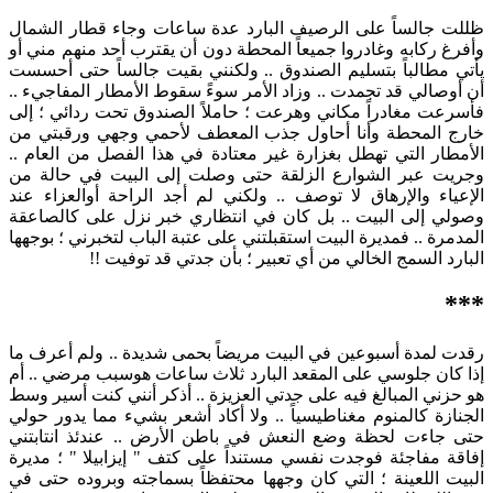
ظللت جالساً على الرصيف البارد عدة ساعات وجاء قطار الشمال
وأفرغ ركابه وغادروا جميعاً المحطة دون أن يقترب أحد منهم مني أو
يأتي مطالباً بتسليم الصندوق .. ولكنني بقيت جالساً حتى أحسست
أن أوصالي قد تجمدت .. وزاد الأمر سوءً سقوط الأمطار المفاجيء ..
فأسرعت مغادراً مكاني وهرعت ؛ حاملاً الصندوق تحت ردائي ؛ إلى
خارج المحطة وأنا أحاول جذب المعطف لأحمي وجهي ورقبتي من
الأمطار التي تهطل بغزارة غير معتادة في هذا الفصل من العام ..
وجريت عبر الشوارع الزلقة حتى وصلت إلى البيت في حالة من
الإعياء والإرهاق لا توصف .. ولكني لم أجد الراحة أوالعزاء عند
وصولي إلى البيت .. بل كان في انتظاري خبر نزل على كالصاعقة
المدمرة .. فمديرة البيت استقبلتني على عتبة الباب لتخبرني ؛ بوجهها
البارد السمج الخالي من أي تعبير ؛ بأن جدتي قد توفيت !!
***
رقدت لمدة أسبوعين في البيت مريضاً بحمى شديدة .. ولم أعرف ما
إذا كان جلوسي على المقعد البارد ثلاث ساعات هوسبب مرضي .. أم
هو حزني المبالغ فيه على جدتي العزيزة .. أذكر أنني كنت أسير وسط
الجنازة كالمنوم مغناطيسياً .. ولا أكاد أشعر بشيء مما يدور حولي
حتى جاءت لحظة وضع النعش في باطن الأرض .. عندئذ انتابتني
إفاقة مفاجئة فوجدت نفسي مستنداً على كتف " إيزابيلا " ؛ مديرة
البيت اللعينة ؛ التي كان وجهها محتفظاً بسماجته وبروده حتى في