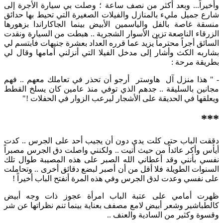
وأخيراً... وبعد أكثر من نصف ساعة ؛ وصلت بي سيارة الأجرة إلى
شارع جميل مليء بالمنازل والفيلات الصغيرة التي تحيط بها حدائق
منسقة غاصة بالفل والياسمين الأبيض بينما الجاكاراندا بزهورها
الزرقاء الناصعة تزين الأسوار الشجرية .. هبطت من السيارة ونقدت
السائق أجراً محترماً يزيد عما قرره العداد بعشرة جنيهات فأبتسم لي
بشاربه الكث وأشار إلى مدخل الفيلا التي أنزلني أمامها وقال لي
بطريقة مرحة :
- " هذا منزل آل هاوستر أرجو أن تحذر في تعاملك معهم .. فهم
مجانين بالسليقة .. جدهم الذي توفي منذ عامين كان يسلخ القطط
ويعلقها في الحديقة على الأشجار ليرعب الزوار في الحفلات !"
***
دققت الباب حتى كلت يدي دون أن يجيب أحد على الجرس .. كدت
أيأس وأكر عائداً من حيث أتيت .. ولكنني واصلت دق الجرس مصبراً
نفسي بأنني وقد أعطاني الله الصبر على هذه المصيبة طوال تلك
السنوات الطويلة فلا أقل من أن أصبر لبضع دقائق أخرى .. وتحاملت
على نفسي وعدت لدق الجرس وفي هذه المرة أنفتح الباب أخيراً !
ظهرت أمامي على عتبة الباب امرأة عجوز ذات وجه أبيض
كالطباشير وشعر أبيض لامع مصفف بعناية بينما تنم نظراتها عن شر
وقسوة وكثير من السادية والعنف ..