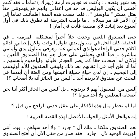
بعد شهر ونصف ؛ وكنت قد تجاوزت أزمة ( يورك ) تماماً .. فقد كنت
أخشى أن يكون البوليس قد جد في أعقابي وأنهم قد يتهمونني حقاً
بقتل مستر " هاوستر " .. فلما مضت هذه المدة اطمأننت تماماً إلى
أن الأمر قد مر بسلام .. ما دامت الشرطة لم تطرق بابك في أول
أسبوع بعد إتيانك لأي مصيبة فأنت في أمان !
حتى الصندوق اللعين وجدت حلاً أخيراً لمشكلته المزمنة .. في
الحقيقة كان الحل في متناول يدي طوال الوقت ولكن إنصاتي الدائم
لكلام جدتي الراحلة هوالذي أعماني عنه وهوفي متناول يدي وأمامي
مباشرة .. فما الذي يحملني على حمل هم هذا الصندوق اللعين ..
لوكان له أصحاب حقاً كما يصر العجائز فليأتوا وليأخذوه بأنفسهم ..
أما أنا فلن أجد في أعقابهم بعد ذلك وليبقى الصندوق للأبد أوليذهب
إلى الجحيم .. إن لدي حياة جميلة أعيشها ومن العتة أن أبددها في
البحث عن صندوق لا يريده أحد .. أليس من الجائز أنه بلا أصحاب ؟!
أليس من المعقول أنهم لا يريدونه .. بل أليس من الجائز أكثر أننا نحن
أصحابه الفعليين ولا أحد سوانا ؟!
لما لم تخطر مثل هذه الأفكار على عقل جدتي الراجح من قبل ؟!
إنه هوالحل الأمثل والجواب الأفضل لهذه القصة الغريبة !
نعم الصندوق ملكنا .. ملك آل " جارد " ولا أحد سواهم .. وبما أنني
الوريث الوحيد لآل " جارد " فقد صار من حقي الآن أن أفتح الصندوق
!