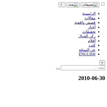
☾
الرئيسية
مقالات
قصص واقعية
أخبار
تحقيقات
ركن الخيال
أفلام
كتب
عن الموقع
ENGLISH
×
2010-06-30