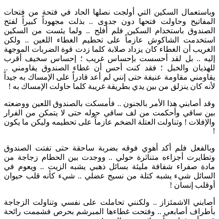
وباستعمال السكين التي أولجت نصلها الحاد في فتحة من فتحات
المفاتيح وحاولت فتحها دون جدوى .. بذلت مجهوداً كبيراً لفتح
الصندوق باستخدام السكين فلم أفلح .. ولما يئست من السكين
استخدمت الشاكوش عازماً على تحطيم الغطاء اللعين .. ولكن
الغريب أن الغطاء كان يزداد صلابة كلما زدت قوة الضربات الموجهة
إليه .. بل لقد أحسست بإحساس غريب ؛ إحساس سخيف أقرب
للهذيان والخبل ؛ فقد كنت أحس أن غطاء الصندوق يقاومني ..
يقاومني مقاومة عنيفة حتى إنني لم أعد قادراً على الإمساك به جيداً
لأنه كان ينزلق من بين يدي بطريقة غريبة كلما حاولت الإمساك به !
وقد أصابني هذا الأمر بالجنون .. فأمسكت بالصندوق اللعين ووضعته
بين ساقي وأحكمت من لف ساقي حوله حتى لا يتمكن من الفرار
والإفلات ! وتناولت العتلة الضخم عازماً على تحطيمه وليكن ما يكون
!
وبالفعل فلم أكد أهوي فوقه بضربة ساحقة حتى تفتت الصندوق
وتطايرت أجزاءه متناثرة حولي .. ووجدت بين الحطام زجاجة من
مادة صفراء شفافة مليئة بسائل ذهبي يشبه الزيت .. ويعوم في
السائل شيء يشبه كتلة من نسيج عضلي .. شيء كأنه قلب حيوان
أوقلب إنسان !
أصابني الاشمئزاز .. ولكنني تحاملت على نفسي وتناولت الزجاجة
بأطراف أصابعي .. وفتحت غطاءها المبرشم بحرص فشممت رائحة