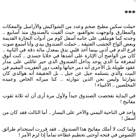
***
حملت سكين مطبخ ضخم وعدد من الشواكيش والأزاميل والمفكات
والمطارق وأتوجهت نحوالقبو، حيث ألقيت بالصندوق منذ أسابيع ..
وجدته كما هوملقى على جانبه أسفل كوم من أدوات النجارة القديمة
وبعض ألواح الخشب العتيقة .. حملت الصندوق بيدي وأنا أسمع صوت
قرع الدم في أذني بينما أخذ قلبي يدق بمعدل مائة دقة في الثانية ..
كان من الواضح أن الإثارة على أشدها في خلايا جسدي .. كنت أتوق
لمعرفة ما الذي يوجد بداخل الصندوق الذي حير عائلتي على مدار
عقود طويلة بل الأحرى أنه دمر حياتها ولعب دور العفريت المقيم في
البيت والذي يتسلمه جيل عن جيل .. بل الحقيقة أنه هوالذي كان
يتوارثنا وليس نحن الذين نتوارثه .. كنا ميراثه الخاص وعبيده
المخلصين .. الأغبياء !
في البداية تفحصت الصندوق جيداً ولأول مرة أرى أن له ثلاثة ثقوب
مفاتيح !
واحد في الناحية اليمني والآخر على اليسار .. أما الثالث فقد كان من
أسفل !
ولما كنت لا أملك مفاتيح هذا الصندوق .. فقد قررت استخدام طرائق
اللصوص في فتحه أوحتى تحطيم غطاءه تماماً إذا لزم الأمر !