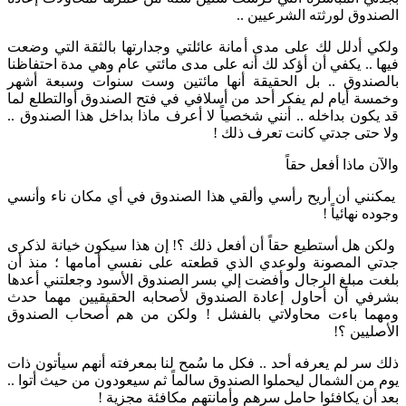
الصندوق لورثته الشرعيين ..
ولكي أدلل لك على مدى أمانة عائلتي وجدارتها بالثقة التي وضعت
فيها .. يكفي أن أؤكد لك أنه على مدى مائتي عام وهي مدة احتفاظنا
بالصندوق .. بل الحقيقة أنها مائتين وست سنوات وسبعة أشهر
وخمسة أيام لم يفكر أحد من أسلافي في فتح الصندوق أوالتطلع لما
قد يكون بداخله .. أنني شخصياً لا أعرف ماذا بداخل هذا الصندوق ..
ولا حتى جدتي كانت تعرف ذلك !
والآن ماذا أفعل حقاً
يمكنني أن أريح رأسي وألقي هذا الصندوق في أي مكان ناء وأنسي
وجوده نهائياً !
ولكن هل أستطيع حقاً أن أفعل ذلك ؟! إن هذا سيكون خيانة لذكرى
جدتي المصونة ولوعدي الذي قطعته على نفسي أمامها ؛ منذ أن
بلغت مبلغ الرجال وأفضت إلي بسر الصندوق الأسود وجعلتني أعدها
بشرفي أن أحاول إعادة الصندوق لأصحابه الحقيقيين مهما حدث
ومهما باءت محاولاتي بالفشل ! ولكن من هم أصحاب الصندوق
الأصليين ؟!
ذلك سر لم يعرفه أحد .. فكل ما سُمح لنا بمعرفته أنهم سيأتون ذات
يوم من الشمال ليحملوا الصندوق سالماً ثم سيعودون من حيث أتوا ..
بعد أن يكافئوا حامل سرهم وأمانتهم مكافئة مجزية !