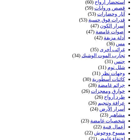
استحضار أرواح
(60)
قصص وروايات
(59)
آثار وحضارات
(53)
قدرات فوق حسية
(53)
أسرار الكون
(47)
أصوات غامضة
(47)
أدلة مزيفة
(42)
مس
(36)
غرائب أخرى
(35)
تجارب الموت الوشيك
(34)
جنس
(31)
شلل نوم
(31)
وجهات نظر
(31)
كائنات أسطورية
(30)
جرائم غامضة
(28)
خوارق ومعجزات
(26)
طرد أرواح
(26)
عرافة وتنجيم
(26)
أسرار الأرض
(24)
مشاهير
(23)
شخصيات غامضة
(23)
أعمال فنية
(22)
مسوخ ووحوش
(22)
اختفاء غامض
(21)