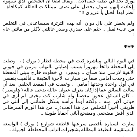
يورك تجد في طلبه حتى الآن .. ويقال أيضاً أن الشخص الذي سيقوم
بإعادته إليهم سوف يحصل على نصف ممتلكات العائلة كمكافأة ..
أنظر لهذا الخبل يا عزيزي !!"
ولم يخطر على بال دوان أنه بهذه الثرثرة سيساعدني في التخلص
من عبء ثقيل .. جثم على صدري وصدر عائلتي لأكثر من مائتي عام
!
***
في اليوم التالي مباشرة كنت في محطة قطار ( يورك ) ، وصلت
إلى المحطة دائخاً مهزوزاً بسبب إصابتي بالتهاب مزمن في جيوبي
الأنفية لازمني منذ صباي .. وبمجرد أن خطوت خارج مبني المحطة
حتى وجدت أمامي صفاً من سيارات الأجرة العتيقة .. فألقيت بنفسي
في أول واحدة وجدتها أمامي .. وغصت في المقعد الخلفي بعد أن
سألت السائق عما إذا كان يعرف عنوان عائلة تدعى عائلة ( هاوستر )
.. كان السائق عجوزاً مغضناً وله شارب كث مخيف لم أرى في
حياتي أكبر منه .. ولكنه أومأ برأسه بشكل طمأنني إلى أنني في
طريقي أخيراً للتخلص من هذا العبء .. من هذا الورم السرطاني
الذي أقض مضجعي ومضجع آبائي أحقاباً طويلة ..
سارت السيارة بأقصى سرعتها قاطعة شوارع ( يورك ) الواسعة
المستقيمة النظيفة المظللة بشجيرات الدلب المخططة الجميلة ..