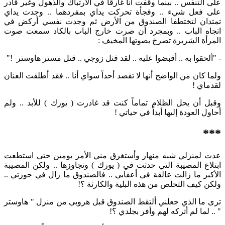
على التنفس .. بينما وقفت أنا غارقاً في الارتباك والذهول وغير قادر
على فعل شيء .. وفجأة تحركت يداي بمفردهما .. وجدت يداي
تمتدان لتختطفا الصندوق من الأرض ثم وجدت نفسي أركض في
اتجاه الباب .. وبمجرد أن صرت خارج الباب بالكاد سمعت صوت
المرأة الشريرة تصرخ بصوتها المخيف :
- "ألحقوا به .. أقبضوا عليه .. لقد قتل زوجي .. قتل مستر هاوستر !"
ولما كان من الواضح أنها لا تقصد أحداً سواي أنا .. فقد أطلقت العنان
لقدماي !
وقبل أن يحل الظلام تماماً كنت قد غادرت ( يورك ) للأبد .. ولم
أحاول العودة إليها أبداً في حياتي !
***
عدت لمنزلي شبه منهار وأستغرق مني الأمر يومين حتى استطعت
ابتلاع المصيبة التي حدثت في ( يورك ) وتجاوزها .. ولكن المصيبة
الأكبر ما زالت عالقة في أعقابي .. فالصندوق ما زال في حوزتي ..
ولكن كيف التخلص من هذه البلية والكارثة ؟!
ترى ما الذي جعلني ألتقط الصندوق قبل هروبي من منزل " هاوستر
" .. لما لم أتركه لهم وأفر بجلدي ؟!