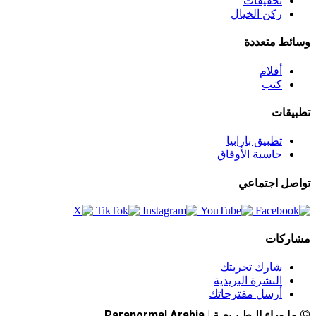
تحقيقات
ركن الخيال
وسائط متعددة
أفلام
كتب
تطبيقات
تطبيق بارابيا
حاسبة الأوفاق
تواصل اجتماعي
مشاركات
شارك تجربتك
النشرة البريدية
أرسل مقترحاتك
©
ما وراء الـطـبـيعـة | Paranormal Arabia