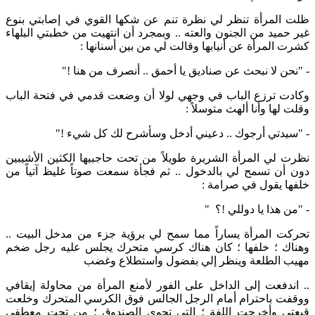
ظلت المرأة تنظر لي نظرة تنم عن شكها القوي في إصابتي بنوع
غير حميد من الجنون والعته .. وبمجرد أن انتهيت من خطبتي البلهاء
كشرت المرأة عن أنيابها وقالت لي من بين أسنانها :
- "نحن لا نبحث عن صناديق يا أحمق .. أنصرف من هنا !"
وكادت ترزع الباب في وجهي لولا أن وضعت قدمي في فتحة الباب
وقلت لها وأنا ألهث متوسلاً :
- "سيدتي أرجوك .. دعيني أدخل وسأشرح لك كل شيء !"
نظرت لي المرأة الشريرة طويلاً من تحت حاجبيها الكثين الأشيبين
دون أن تسمح لي بالدخول .. ثم فجأة سمعت صوتاً غليظ آتياً من
خلفها يقول في صرامة :
- "من هذا يا دوللي !؟ "
تحركت المرأة يساراً مما سمح لي برؤية جزء من مدخل البيت ..
وهناك ؛ خلفها ؛ كان هناك كرسي متحرك يجلس عليه رجل ضخم
مهيب الطلعة وينظر إلي بفضول واستطلاع وغضب
.. اندفعت إلى الداخل على الفور لأمنع المرأة من محاولة إيقافي
ووقفت باحترام أمام الرجل الجالس فوق الكرسي المتحرك وخلعت
قبعتي وأخرجت اللفة ؛ التي تحوي الصندوق ؛ من تحت معطفي