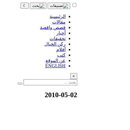
☾
الرئيسية
مقالات
قصص واقعية
أخبار
تحقيقات
ركن الخيال
أفلام
كتب
عن الموقع
ENGLISH
×
2010-05-02