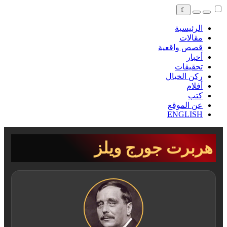
☾
الرئيسية
مقالات
قصص واقعية
أخبار
تحقيقات
ركن الخيال
أفلام
كتب
عن الموقع
ENGLISH
هربرت جورج ويلز