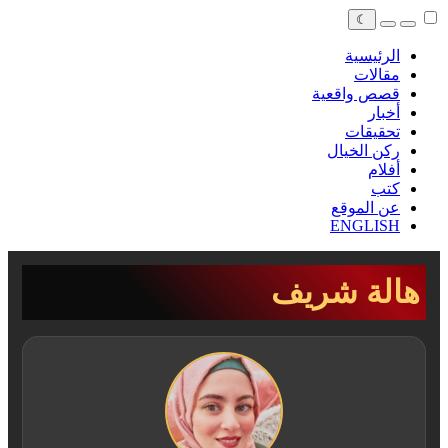
☾
الرئيسية
مقالات
قصص واقعية
أخبار
تحقيقات
ركن الخيال
أفلام
كتب
عن الموقع
ENGLISH
هالة شريف