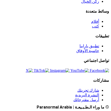
ركن الخيال
وسائط متعددة
أفلام
كتب
تطبيقات
تطبيق بارابيا
حاسبة الأوفاق
تواصل اجتماعي
مشاركات
شارك تجربتك
النشرة البريدية
أرسل مقترحاتك
©
ما وراء الـطـبـيعـة | Paranormal Arabia