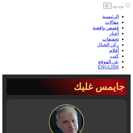
☾
الرئيسية
مقالات
قصص واقعية
أخبار
تحقيقات
ركن الخيال
أفلام
كتب
عن الموقع
ENGLISH
جايمس غليك