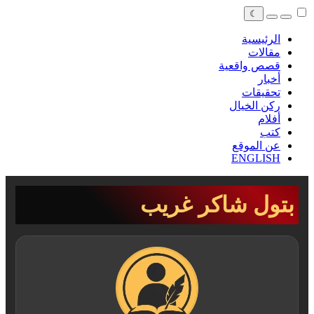
☾
الرئيسية
مقالات
قصص واقعية
أخبار
تحقيقات
ركن الخيال
أفلام
كتب
عن الموقع
ENGLISH
بتول شاكر غريب