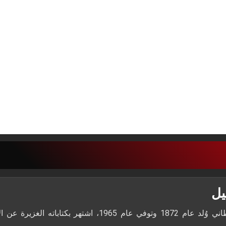
يل
كاتب أيرلندي بريطاني وُلد عام 1872 وتوفي عام 1965، 