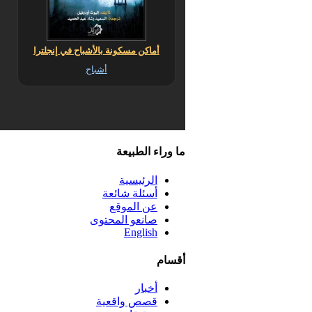
أماكن مسكونة بالأشباح في إنجلترا
أشباح
ما وراء الطبيعة
الرئيسية
أسئلة شائعة
عن الموقع
صانعو المحتوى
English
أقسام
أخبار
قصص واقعية