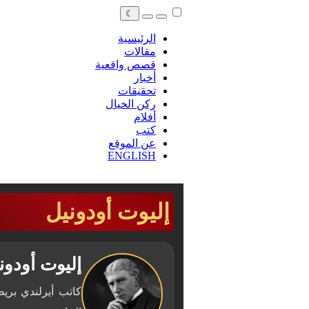
☾
الرئيسية
مقالات
قصص واقعية
أخبار
تحقيقات
ركن الخيال
أفلام
كتب
عن الموقع
ENGLISH
إليوت أودونيل
إليوت أودون