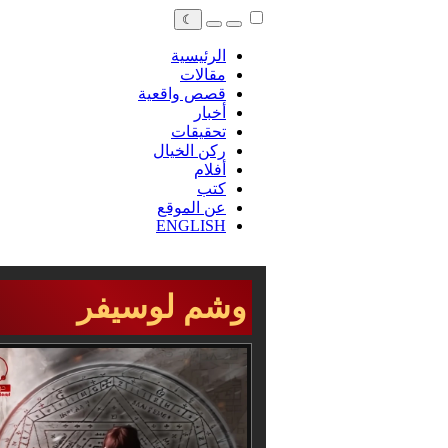
☾
الرئيسية
مقالات
قصص واقعية
أخبار
تحقيقات
ركن الخيال
أفلام
كتب
عن الموقع
ENGLISH
وشم لوسيفر