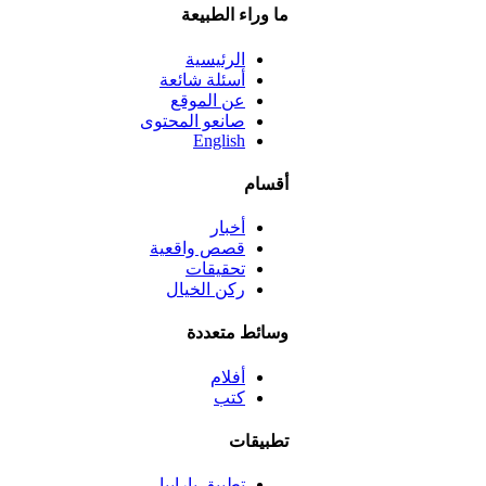
ما وراء الطبيعة
الرئيسية
أسئلة شائعة
عن الموقع
صانعو المحتوى
English
أقسام
أخبار
قصص واقعية
تحقيقات
ركن الخيال
وسائط متعددة
أفلام
كتب
تطبيقات
تطبيق بارابيا