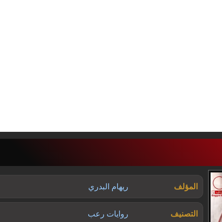
المؤلف
ريهام البدري
التصنيف
روايات رعب