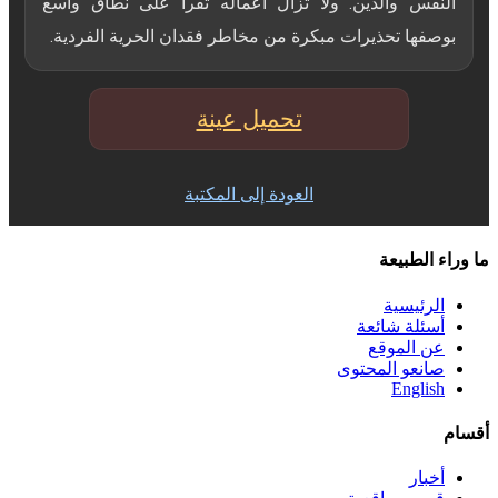
النفس والدين. ولا تزال أعماله تُقرأ على نطاق واسع
بوصفها تحذيرات مبكرة من مخاطر فقدان الحرية الفردية.
تحميل عينة
العودة إلى المكتبة
ما وراء الطبيعة
الرئيسية
أسئلة شائعة
عن الموقع
صانعو المحتوى
English
أقسام
أخبار