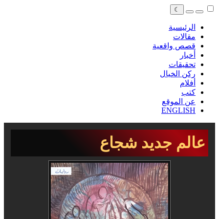
☾
الرئيسية
مقالات
قصص واقعية
أخبار
تحقيقات
ركن الخيال
أفلام
كتب
عن الموقع
ENGLISH
عالم جديد شجاع