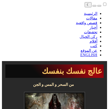
☾
الرئيسية
مقالات
قصص واقعية
أخبار
تحقيقات
ركن الخيال
أفلام
كتب
عن الموقع
ENGLISH
‫عالج نفسك بنفسك‬
من السحر و المس و الجن