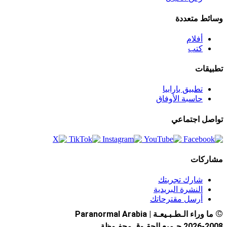
وسائط متعددة
أفلام
كتب
تطبيقات
تطبيق بارابيا
حاسبة الأوفاق
تواصل اجتماعي
مشاركات
شارك تجربتك
النشرة البريدية
أرسل مقترحاتك
©
ما وراء الـطـبـيعـة | Paranormal Arabia
2026-2008 جـميع الحقـوق محفـوظة