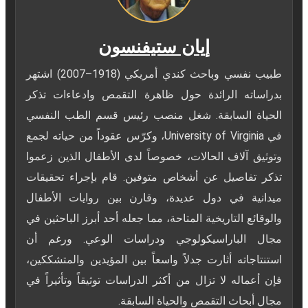
إيان ستيفنسون
طبيب نفسي وباحث كندي أمريكي (1918–2007) اشتهر
بدراساته الرائدة حول ظاهرة التقمص وادعاءات تذكر
الحياة السابقة. شغل منصب رئيس قسم الطب النفسي
في University of Virginia، وكرّس عقوداً من حياته لجمع
وتوثيق آلاف الحالات، خصوصاً لدى الأطفال الذين زعموا
تذكر تفاصيل عن أشخاص متوفين. قام بإجراء تحقيقات
ميدانية في دول عديدة، وقارن بين روايات الأطفال
والوقائع التاريخية المتاحة، مما جعله أحد أبرز الباحثين في
مجال الباراسيكولوجي ودراسات الوعي. ورغم أن
استنتاجاته أثارت جدلاً واسعاً بين المؤيدين والمتشككين،
فإن أعماله لا تزال من أكثر الدراسات توثيقاً وتأثيراً في
مجال أبحاث التقمص والحياة السابقة.