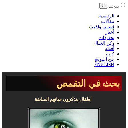
☾
الرئيسية
مقالات
قصص واقعية
أخبار
تحقيقات
ركن الخيال
أفلام
كتب
عن الموقع
ENGLISH
بحث في التقمص
أطفال يتذكرون حياتهم السابقة