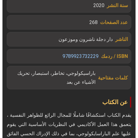
سنة النشر
2020
عدد الصفحات
268
الناشر
دار دجلة ناشرون وموزعون
ISBN / ردمك
9789923732229
باراسيكولوجي، تخاطر، استبصار، تحريك
كلمات مفتاحية
الأشياء عن بعد
عن الكتاب
يقدم الكتاب استكشافًا شاملًا للمجال الرائع للظواهر النفسية ،
يتعمق هذا العمل الأكاديمي في النظريات الأساسية التي يقوم
عليها علم الباراسايكولوجي، بما في ذلك الإدراك الحسي الفائق