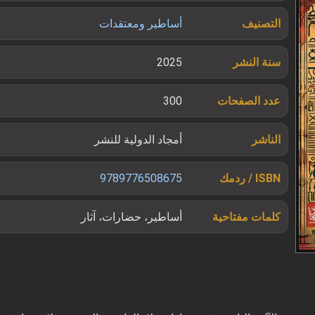
التصنيف
أساطير ومعتقدات
سنة النشر
2025
عدد الصفحات
300
الناشر
أمجاد الدولية للنشر
ISBN / ردمك
9789776508675
كلمات مفتاحية
أساطير، حضارات، آثار