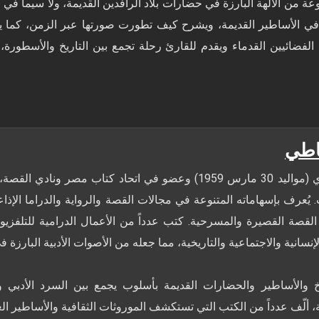
ة من الآلهة البارزة في حضارات بلاد الرافدين القديمة، ولا سيما في الم
ي الأساطير القديمة، ويشرح كيف تطورت صورتها عبر الزمن، كما ين
الفضائيين القدماء ويقدم للقارئ رحلة تجمع بين التاريخ والأسطورة
اطي
كاتب وأديب مصري (مواليد 30 مارس 1959) وعضو في اتحاد كتاب مص
ُعرف بإسهاماته المتنوعة في مجالات القصة والرواية والدراما الإذاع
 القصة القصيرة والمسرحية. كتب عدداً من الأعمال الدرامية للتلفزيو
ريخ والأساطير والحضارات القديمة بأسلوب يجمع بين السرد الأدبي 
 ألّف عدداً من الكتب التي تستكشف الموروثات الثقافية والأساطير الع