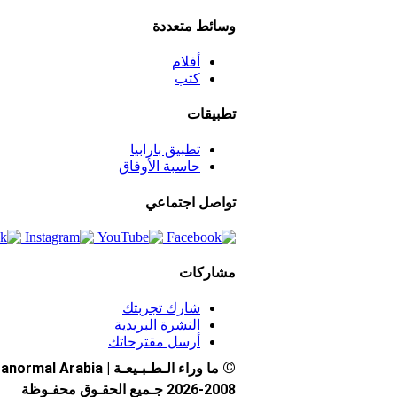
وسائط متعددة
أفلام
كتب
تطبيقات
تطبيق بارابيا
حاسبة الأوفاق
تواصل اجتماعي
مشاركات
شارك تجربتك
النشرة البريدية
أرسل مقترحاتك
©
ما وراء الـطـبـيعـة | Paranormal Arabia
2026-2008 جـميع الحقـوق محفـوظة