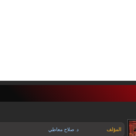
المؤلف
د. صلاح معاطي