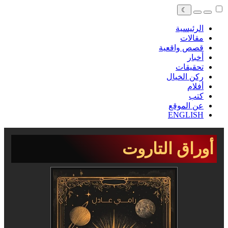
☾
الرئيسية
مقالات
قصص واقعية
أخبار
تحقيقات
ركن الخيال
أفلام
كتب
عن الموقع
ENGLISH
أوراق التاروت