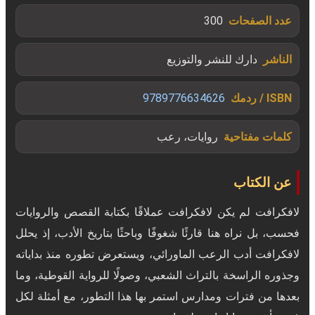
عدد الصفحات
300
الناشر
دارك للنشر والتوزيع
ISBN / ردمك
9789776634626
كلمات مفتاحية
روايات، رعب
عن الكتاب
لافكرافت لم يكن لافكرافت عملاقًا بكتابة القصص والروايات
فحسب، بل نراه هنا قارئًا شغوفًا وباحثًا بتاريخ الأدب، إذ يحلل
لافكرافت أدب الرعب الماورائي، ويستعرض تطوره منذ بداياته
وجذوره الراسخة بالتراث الشعبي، وصولًا للرواية القوطية، وما
بعدها من فترات ومدارس استمر بها هذا التطور، مع أمثلة لكل