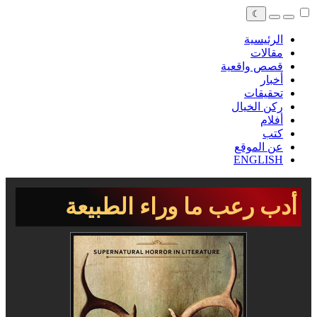
☾
الرئيسية
مقالات
قصص واقعية
أخبار
تحقيقات
ركن الخيال
أفلام
كتب
عن الموقع
ENGLISH
أدب رعب ما وراء الطبيعة