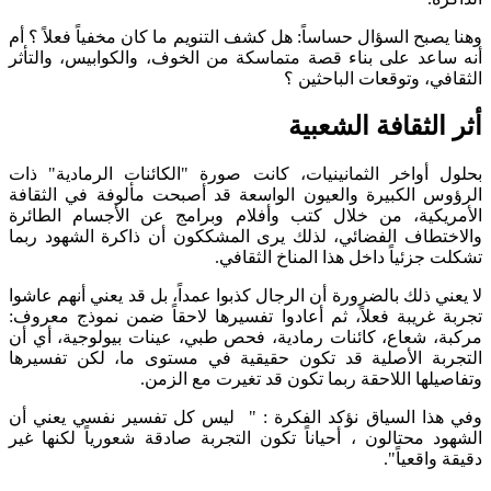
صبح السؤال حساساً: هل كشف التنويم ما كان مخفياً فعلاً ؟ أم
عد على بناء قصة متماسكة من الخوف، والكوابيس، والتأثر
ي، وتوقعات الباحثين ؟
لثقافة الشعبية
أواخر الثمانينيات، كانت صورة "الكائنات الرمادية" ذات
 الكبيرة والعيون الواسعة قد أصبحت مألوفة في الثقافة
كية، من خلال كتب وأفلام وبرامج عن الأجسام الطائرة
طاف الفضائي، لذلك يرى المشككون أن ذاكرة الشهود ربما
زئياً داخل هذا المناخ الثقافي.
 ذلك بالضرورة أن الرجال كذبوا عمداً، بل قد يعني أنهم عاشوا
غريبة فعلاً، ثم أعادوا تفسيرها لاحقاً ضمن نموذج معروف:
 شعاع، كائنات رمادية، فحص طبي، عينات بيولوجية، أي أن
ة الأصلية قد تكون حقيقية في مستوى ما، لكن تفسيرها
لها اللاحقة ربما تكون قد تغيرت مع الزمن.
ا السياق نؤكد الفكرة : " ليس كل تفسير نفسي يعني أن
 محتالون ، أحياناً تكون التجربة صادقة شعورياً لكنها غير
اقعياً".