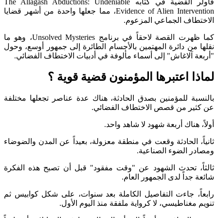
فاولر القضية في كتابه The Allagash Abductions: Undeniable
Evidence of Alien Intervention، مما جعلها واحدة من أشهر قضايا
اف الجماعي المزعوم.
كما ظهرت القصة لاحقاً في برنامج Unsolved Mysteries، وهو ما
من دائرة المهتمين بالأجسام الطائرة إلى جمهور أوسع، وحول
 آلاغاش" إلى أسماء مألوفة في أدبيات الاختطاف الفضائي.
ا اعتبرها المؤمنون قضية قوية ؟
ة للمؤمنين بصدق الحادثة، هناك عدة عناصر تجعلها مختلفة
ر من قصص الاختطاف الفضائي.
هناك أربعة شهود لا شاهد واحد.
، الحادثة وقعت في منطقة معزولة، بعيداً عن المدن والضوضاء
 الضوء الصناعية.
، تحدث الشهود عن "وقت مفقود" قبل أن تصبح هذه الفكرة
جداً لدى الجمهور العام.
، جاءت التفاصيل الكاملة بعد سنوات، على شكل كوابيس ثم
غناطيسي، لا كرواية ملفقة منذ اليوم الأول.