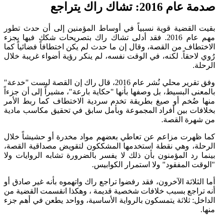
2: تشاك راك يتراجع
لقضية قوية نسبياً في أوساط المؤمنين إلى أن حدث تطور
مهم عام 2016. فقد أدلى تشاك راك بتصريحات شكك فيها بجزء
اف من القصة، وقال إن ما حدث لم يكن اختطافاً فضائياً كما
احقاً. لكنه، في الوقت نفسه، لم ينكر رؤية أضواء غريبة خلال
وفق تقرير محلي نُشر عام 2016، قال راك إن القصة ليست "خدعة"
 البسيط، بل وصفها بأنها "حكاية بارعة"، مشيراً إلى أن جزءاً
ُخم أو صيغ بطريقة تخدم سردية الاختطاف كما ربط الأمر
ت بين أفراد المجموعة وبأمل سابق في تحقيق مكاسب مادية
ة القصة.
رت مزاعم عن تعاطي بعضهم مواد مخدرة أو حشيشاً خلال
، وهي نقطة استخدمها المشككون لتقويض مصداقية القصة،
رد المؤمنون بأن ذلك لا يفسر بالضرورة تشابه الروايات ولا
 المفقود" ولا استمرار الكوابيس.
لاثة الآخرون، فقد رفضوا تراجع راك واتهموه بأنه غير صادق أو
اجع بسبب خلافات شخصية قديمة ، وهكذا انقسمت القضية من
: ثلاثة يتمسكون بالرواية الأساسية، وواحد يطعن في أهم جزء