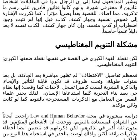
المدافعون أيضاً إلى أن الرجال بدوا في المقابلات أشخاصاً
 لا محترفي شهرة، وأنهم كانوا فنانين قادرين على رسم ما
، مما أضاف للقضية بعداً بصرياً مؤثراً ، كما تكررت الإشارة
حوص نفسية وجهاز كشف كذب قيل إنها لم تثبت وجود
 أو كذب متعمد، وإن كان جهاز كشف الكذب نفسه لا يعد
لمياً حاسماً.
ة التنويم المغناطيسي
طة القوة الكبرى في القصة هي نفسها نقطة ضعفها الكبرى:
م المغناطيسي.
تفاصيل "الاختطاف" لم تظهر مباشرة بعد الحادثة، بل بعد
 طويلة، وتحت ظروف قد تكون قابلة للتأثير والإيحاء.
رة البشرية ليست كاميرا تسجل الأحداث كما وقعت؛ إنها نظام
د بناء التجربة كلما استدعاها الإنسان، لذلك يحذر علماء
من التعامل مع الذكريات المستخرجة بالتنويم كما لو كانت
مؤكدة.
دراسة منشورة في مجلة Law and Human Behavior راجعت أبحاثاً
هادة المستعادة بالتنويم، ووجدت أن الأشخاص المنوّمين قد
ثقة أكبر في تذكرهم، لكن ذكرياتهم قد تتضمن أيضاً أخطاء
ت زائفة أكثر، ولذلك أوصت بالحذر في استخدام هذا النوع من
.