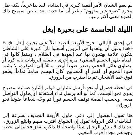
 الشبان الأمر أهمية كبرى في البداية، لقد بدا غريباً، لكنه ظل
ضوء غير مفهوم" ، غير أن ما حدث بعد ليلتين سيمنح ذلك
عنى أكثر رعباً.
لة الحاسمة على بحيرة إيغل
في إحدى الليالي، خرج الأربعة للصيد ليلاً على بحيرة إيغل Eagle
La وقبل أن يبتعدوا في الزورق أشعلوا ناراً كبيرة على الشاطئ
علامة يهتدون بها عند العودة في الظلام ، وبينما كانوا في
 ظهر الجسم المضيء مرة أخرى ، تصفه الروايات بأنه كرة أو
 هائل الحجم، يصدر ضوءاً أبيض مائلاً إلى الصفرة، لا يشبه
نجوم أو القمر أو المصابيح. كان الجسم صامتاً تماماً، يطفو
 الأشجار، ثم بدأ يقترب من الزورق.
ة فضول أو تحدٍ، أرسل تشارلي فولتز إشارة ضوئية بمصباح
حو الجسم، كما لو أنه يرسل نداء استغاثة أو يحاول التواصل
بحسب القصة توقف الجسم فوراً ثم وجّه شعاعاً ضوئياً نحو
.
ول الفضول إلى ذعر، حاول الأربعة التجديف بسرعة إلى
، لكن الرواية تقول إن الشعاع اقترب منهم وابتلع الزورق،
 لا يتذكر الرجال شيئاً واضحاً، فالذاكرة تقفز فجأة إلى لحظة
 مجدداً قرب المخيم.