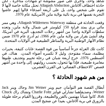
واحد، وأخرى على صور مشوشة أو شهادات متأخرة ، لكن
حادثة اختطاف آلاغاش Allagash Abduction تحتل مكانة خاصة لأنها لا
لى شخص واحد، بل على أربعة أصدقاء قالوا إنهم عاشوا
 نفسها في برية نائية بولاية ماين الأمريكية عام 1976.
وقعت الحادثة في منطقة Allagash Wilderness Waterway، وهي ممر
مائي بري يمتد قرابة 150 كيلومتر في شمال ولاية ماين، وتعده
الولاية واحداً من أشهر رحلات التجديف البرية في أمريكا،
وقد أُنشئ بقرار من ولاية ماين عام 1966، ثم أُدرج عام 1970 ضمن
أنهار الوطنية البرية والمناظر الطبيعية في الولايات المتحدة.
لك العزلة جزءاً أساسياً من قوة القصة: غابات كثيفة، بحيرات
 سماء مفتوحة، وليل لا تكسره أضواء المدن، هناك، في
أغسطس 1976، خرج أربعة شبان في رحلة تخييم وتجديف ظنوها
 طبيعية، فإذا بها تتحول، بحسب روايتهم، إلى واحدة من أشهر
لاختطاف الفضائي: في القرن العشرين.
م شهود الحادثة ؟
أبطال القصة هم التوأمان جيم وينر Jim Weiner وجاك وينر Jack
Weiner، وصديقاهما تشارلي فولتز Charlie Foltz وتشاك راك Chuck
، كانوا شباناً مهتمين بالفن والطبيعة، وقرروا القيام برحلة طويلة
ق في برية آلاغاش، بعيداً عن ضجيج المدن.