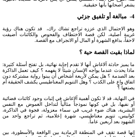
حابها بأنها حقيقية.
احتمال الذي عززه تراجع تشاك راك، قد تكون هناك رؤية
 أصلية، لكن قصة الاختطاف والفحوص والكائنات أضيفت
 بدافع الشهرة أو المال أو الانجراف مع القصة.
 بقيت القصة حية ؟
 حادثة آلاغاش أنها لا تقدم إجابة نهائية، بل تفتح أسئلة كثيرة:
حدث عندما يواجه الإنسان شيئاً لا يفهمه ؟ كيف تعمل الذاكرة
صدمة ؟ هل يمكن لأربعة أشخاص أن يبنوا رواية مشتركة دون
واعٍ على الكذب ؟ وهل التنويم المغناطيسي يكشف الحقيقة أم
 ؟
هاية، قد لا تكون أهمية آلاغاش في إثبات وجود كائنات فضائية
ها، بل في كونها نموذجاً مثالياً لتداخل الغموض مع النفس
ة، هناك ضوء غريب في سماء معزولة، فجوة في الذاكرة،
س، تنويم مغناطيسي، شهرة إعلامية، ثم تراجع واحد من
بعد أربعين عاماً.
صة تقف في المنطقة الرمادية بين الواقعة والأسطورة، بين