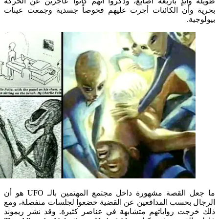
وأيدٍ بأربعة أصابع، وذكروا أنهم كانوا عاجزين عن الحركة
 وأن الكائنات أجرت عليهم فحوصاً جسدية وجمعت عينات
ة.
ما جعل القصة مشهورة داخل مجتمع المهتمين بالـ UFO هو أن
 بحسب المدافعين عن القضية خضعوا لجلسات منفصلة، ومع
جت رواياتهم متشابهة في عناصر كثيرة. وقد نشر ريموند