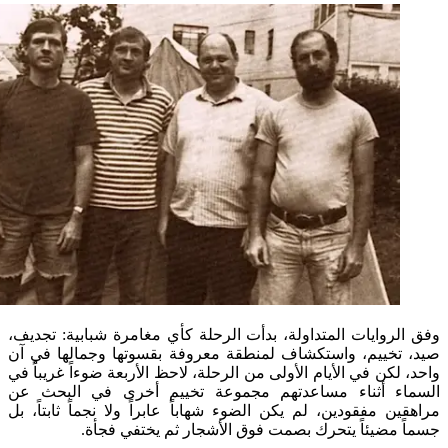
روايات المتداولة، بدأت الرحلة كأي مغامرة شبابية: تجديف،
خييم، واستكشاف لمنطقة معروفة بقسوتها وجمالها في آن
كن في الأيام الأولى من الرحلة، لاحظ الأربعة ضوءاً غريباً في
ء أثناء مساعدتهم مجموعة تخييم أخرى في البحث عن
ن مفقودين، لم يكن الضوء شهاباً عابراً ولا نجماً ثابتاً، بل
مضيئاً يتحرك بصمت فوق الأشجار ثم يختفي فجأة.