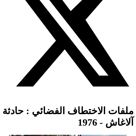
ات الاختطاف الفضائي : حادثة
ش - 1976