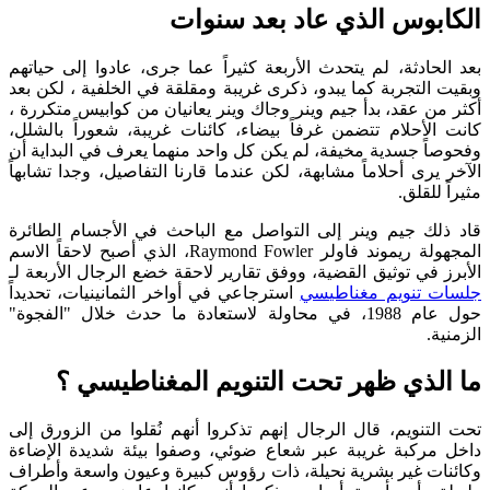
بوس الذي عاد بعد سنوات
حادثة، لم يتحدث الأربعة كثيراً عما جرى، عادوا إلى حياتهم
التجربة كما يبدو، ذكرى غريبة ومقلقة في الخلفية ، لكن بعد
ن عقد، بدأ جيم وينر وجاك وينر يعانيان من كوابيس متكررة ،
لأحلام تتضمن غرفاً بيضاء، كائنات غريبة، شعوراً بالشلل،
ً جسدية مخيفة، لم يكن كل واحد منهما يعرف في البداية أن
يرى أحلاماً مشابهة، لكن عندما قارنا التفاصيل، وجدا تشابهاً
للقلق.
ك جيم وينر إلى التواصل مع الباحث في الأجسام الطائرة
المجهولة ريموند فاولر Raymond Fowler، الذي أصبح لاحقاً الاسم
 في توثيق القضية، ووفق تقارير لاحقة خضع الرجال الأربعة لـ
 تنويم مغناطيسي
استرجاعي في أواخر الثمانينيات، تحديداً
حول عام 1988، في محاولة لاستعادة ما حدث خلال "الفجوة"
.
لذي ظهر تحت التنويم المغناطيسي ؟
تنويم، قال الرجال إنهم تذكروا أنهم نُقلوا من الزورق إلى
ركبة غريبة عبر شعاع ضوئي، وصفوا بيئة شديدة الإضاءة
ت غير بشرية نحيلة، ذات رؤوس كبيرة وعيون واسعة وأطراف